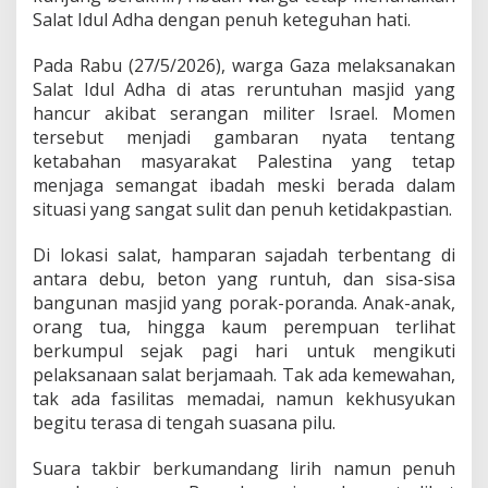
d
Salat Idul Adha dengan penuh keteguhan hati.
h
a
Pada Rabu (27/5/2026), warga Gaza melaksanakan
d
Salat Idul Adha di atas reruntuhan masjid yang
a
n
hancur akibat serangan militer Israel. Momen
P
tersebut menjadi gambaran nyata tentang
a
ketabahan masyarakat Palestina yang tetap
n
menjaga semangat ibadah meski berada dalam
j
a
situasi yang sangat sulit dan penuh ketidakpastian.
t
k
Di lokasi salat, hamparan sajadah terbentang di
a
antara debu, beton yang runtuh, dan sisa-sisa
n
bangunan masjid yang porak-poranda. Anak-anak,
D
o
orang tua, hingga kaum perempuan terlihat
a
berkumpul sejak pagi hari untuk mengikuti
P
pelaksanaan salat berjamaah. Tak ada kemewahan,
e
tak ada fasilitas memadai, namun kekhusyukan
r
begitu terasa di tengah suasana pilu.
d
a
m
Suara takbir berkumandang lirih namun penuh
a