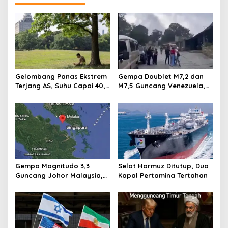
s
i
p
o
s
Gelombang Panas Ekstrem
Gempa Doublet M7,2 dan
Terjang AS, Suhu Capai 40,5
M7,5 Guncang Venezuela,
Derajat dan Ancam Piala
Getaran Kuat Terekam di
Dunia 2026
Caracas
Gempa Magnitudo 3,3
Selat Hormuz Ditutup, Dua
Guncang Johor Malaysia,
Kapal Pertamina Tertahan
Getaran Terasa di Sekitar
Batu Pahat