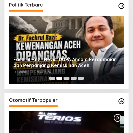
Politik Terbaru
ak
Fachrul Razi: Revisi UUPA Ancam Perdamaian
D
dan Perpanjang Kemiskinan Aceh
M
Di Politik
|
21/06/2026
Di 
Otomotif Terpopuler