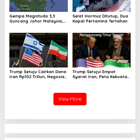
Gempa Magnitudo 3,3
Selat Hormuz Ditutup, Dua
Guncang Johor Malaysia,
Kapal Pertamina Tertahan
Getaran Terasa di Sekitar
Batu Pahat
Trump Setuju Cairkan Dana
Trump Setujui Empat
Iran Rp102 Triliun, Negosiasi
Syarat Iran, Peta Kekuatan
Selat Hormuz Memanas
Timur Tengah Berubah
View More