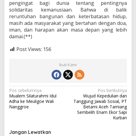
pengingat bagi dunia tentang pentingnya
solidaritas kemanusiaan. Bahwa di balik
reruntuhan bangunan dan keterbatasan hidup,
masih ada masyarakat yang bertahan dengan doa,
iman, dan harapan akan masa depan yang lebih
damai.(**)
Post Views:
156
Ikuti Kami
N
Pos sebelumnya
Pos berikutnya
Mualem Silaturahmi Idul
Wujud Kepedulian dan
a
Adha ke Meuligoe Wali
Tanggung Jawab Sosial, PT
v
Nanggroe
Betami Aceh Tamiang
Sembelih Enam Ekor Sapi
i
Kurban
g
Jangan Lewatkan
a