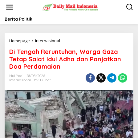
L
e
w
a
Berita Politik
t
i
k
Homepage
/
Internasional
D
e
i
k
Di Tengah Reruntuhan, Warga Gaza
T
o
e
n
Tetap Salat Idul Adha dan Panjatkan
n
t
Doa Perdamaian
g
e
a
n
Mul Yadi
28/05/2026
h
Internasional
156 Dilihat
R
e
r
u
n
t
u
h
a
n