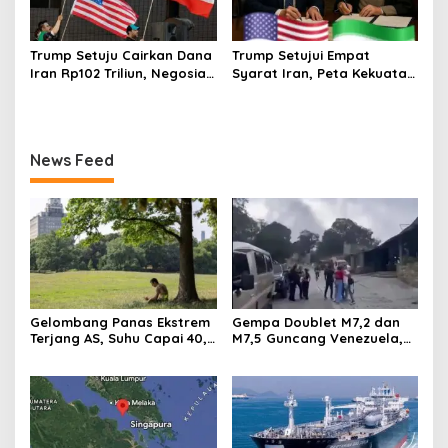
Trump Setuju Cairkan Dana
Trump Setujui Empat
Iran Rp102 Triliun, Negosiasi
Syarat Iran, Peta Kekuatan
Selat Hormuz Memanas
Timur Tengah Berubah
News Feed
Gelombang Panas Ekstrem
Gempa Doublet M7,2 dan
Terjang AS, Suhu Capai 40,5
M7,5 Guncang Venezuela,
Derajat dan Ancam Piala
Getaran Kuat Terekam di
Dunia 2026
Caracas