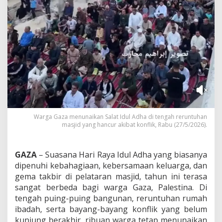
,
W
a
r
g
a
G
a
z
a
T
e
t
Warga Gaza menunaikan Salat Idul Adha di tengah reruntuhan
a
masjid yang hancur akibat konflik, Rabu (27/5/2026).
p
S
a
GAZA
– Suasana Hari Raya Idul Adha yang biasanya
l
a
dipenuhi kebahagiaan, kebersamaan keluarga, dan
t
gema takbir di pelataran masjid, tahun ini terasa
I
sangat berbeda bagi warga Gaza, Palestina. Di
d
tengah puing-puing bangunan, reruntuhan rumah
u
ibadah, serta bayang-bayang konflik yang belum
l
A
kunjung berakhir, ribuan warga tetap menunaikan