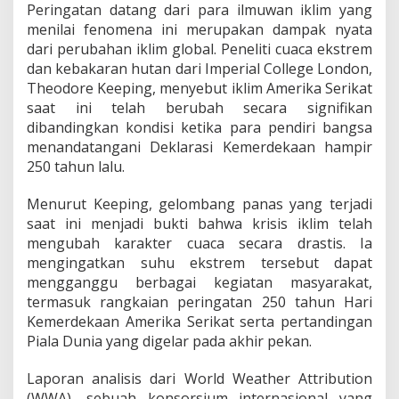
Peringatan datang dari para ilmuwan iklim yang
5
D
menilai fenomena ini merupakan dampak nyata
e
dari perubahan iklim global. Peneliti cuaca ekstrem
r
dan kebakaran hutan dari Imperial College London,
a
Theodore Keeping, menyebut iklim Amerika Serikat
j
a
saat ini telah berubah secara signifikan
t
dibandingkan kondisi ketika para pendiri bangsa
d
menandatangani Deklarasi Kemerdekaan hampir
a
250 tahun lalu.
n
A
n
Menurut Keeping, gelombang panas yang terjadi
c
saat ini menjadi bukti bahwa krisis iklim telah
a
mengubah karakter cuaca secara drastis. Ia
m
mengingatkan suhu ekstrem tersebut dapat
P
mengganggu berbagai kegiatan masyarakat,
i
a
termasuk rangkaian peringatan 250 tahun Hari
l
Kemerdekaan Amerika Serikat serta pertandingan
a
Piala Dunia yang digelar pada akhir pekan.
D
u
Laporan analisis dari World Weather Attribution
n
i
(WWA), sebuah konsorsium internasional yang