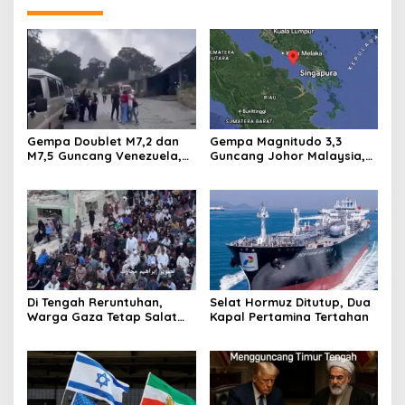
Gempa Doublet M7,2 dan
Gempa Magnitudo 3,3
M7,5 Guncang Venezuela,
Guncang Johor Malaysia,
Getaran Kuat Terekam di
Getaran Terasa di Sekitar
Caracas
Batu Pahat
Di Tengah Reruntuhan,
Selat Hormuz Ditutup, Dua
Warga Gaza Tetap Salat
Kapal Pertamina Tertahan
Idul Adha dan Panjatkan
Doa Perdamaian