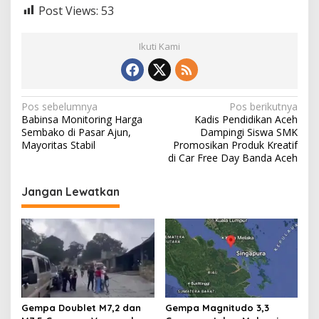
Post Views:
53
Ikuti Kami
N
Pos sebelumnya
Pos berikutnya
Babinsa Monitoring Harga
Kadis Pendidikan Aceh
a
Sembako di Pasar Ajun,
Dampingi Siswa SMK
v
Mayoritas Stabil
Promosikan Produk Kreatif
di Car Free Day Banda Aceh
i
g
Jangan Lewatkan
a
s
i
p
o
s
Gempa Doublet M7,2 dan
Gempa Magnitudo 3,3