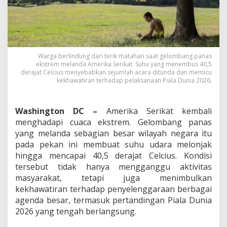
r
e
m
T
e
r
Warga berlindung dari terik matahari saat gelombang panas
j
ekstrem melanda Amerika Serikat. Suhu yang menembus 40,5
a
derajat Celcius menyebabkan sejumlah acara ditunda dan memicu
n
kekhawatiran terhadap pelaksanaan Piala Dunia 2026.
g
A
S
Washington DC –
Amerika Serikat kembali
,
menghadapi cuaca ekstrem. Gelombang panas
S
u
yang melanda sebagian besar wilayah negara itu
h
pada pekan ini membuat suhu udara melonjak
u
hingga mencapai 40,5 derajat Celcius. Kondisi
C
tersebut tidak hanya mengganggu aktivitas
a
masyarakat, tetapi juga menimbulkan
p
a
kekhawatiran terhadap penyelenggaraan berbagai
i
agenda besar, termasuk pertandingan Piala Dunia
4
2026 yang tengah berlangsung.
0
,