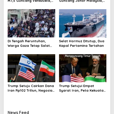
M7,5 Guncang Venezuela,
Guncang Johor Malaysia,
Getaran Kuat Terekam di
Getaran Terasa di Sekitar
Caracas
Batu Pahat
Di Tengah Reruntuhan,
Selat Hormuz Ditutup, Dua
Warga Gaza Tetap Salat
Kapal Pertamina Tertahan
Idul Adha dan Panjatkan
Doa Perdamaian
Trump Setuju Cairkan Dana
Trump Setujui Empat
Iran Rp102 Triliun, Negosiasi
Syarat Iran, Peta Kekuatan
Selat Hormuz Memanas
Timur Tengah Berubah
News Feed