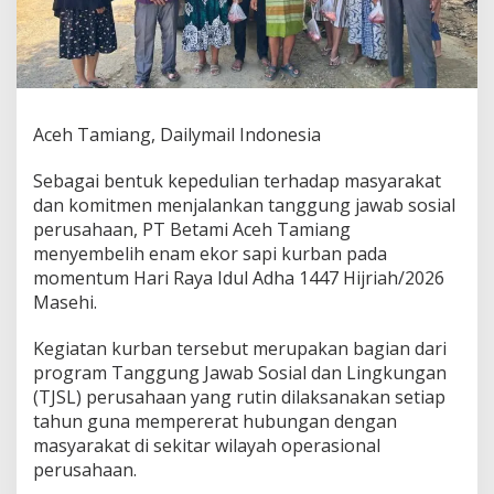
T
a
n
g
g
u
n
Aceh Tamiang, Dailymail Indonesia
g
J
Sebagai bentuk kepedulian terhadap masyarakat
a
dan komitmen menjalankan tanggung jawab sosial
w
a
perusahaan, PT Betami Aceh Tamiang
b
menyembelih enam ekor sapi kurban pada
S
momentum Hari Raya Idul Adha 1447 Hijriah/2026
o
Masehi.
s
i
a
Kegiatan kurban tersebut merupakan bagian dari
l
program Tanggung Jawab Sosial dan Lingkungan
,
(TJSL) perusahaan yang rutin dilaksanakan setiap
P
tahun guna mempererat hubungan dengan
T
masyarakat di sekitar wilayah operasional
B
e
perusahaan.
t