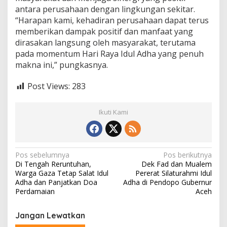
antara perusahaan dengan lingkungan sekitar.
“Harapan kami, kehadiran perusahaan dapat terus
memberikan dampak positif dan manfaat yang
dirasakan langsung oleh masyarakat, terutama
pada momentum Hari Raya Idul Adha yang penuh
makna ini,” pungkasnya.
Post Views:
283
Ikuti Kami
N
Pos sebelumnya
Pos berikutnya
Di Tengah Reruntuhan,
Dek Fad dan Mualem
a
Warga Gaza Tetap Salat Idul
Pererat Silaturahmi Idul
v
Adha dan Panjatkan Doa
Adha di Pendopo Gubernur
Perdamaian
Aceh
i
g
Jangan Lewatkan