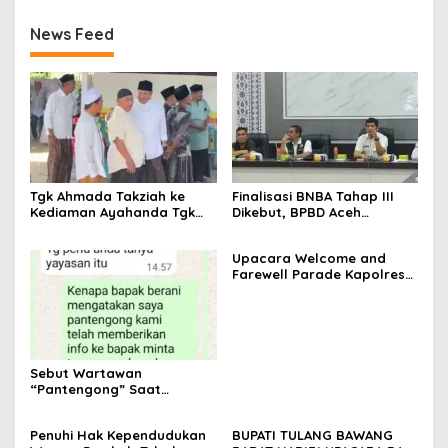
Lintas Sektoral
2026
News Feed
Tgk Ahmada Takziah ke
Finalisasi BNBA Tahap III
Kediaman Ayahanda Tgk
Dikebut, BPBD Aceh
Zumadi di Peudada
Tamiang Libatkan Datok
Penghulu untuk Vervali
Upacara Welcome and
Stimulan Rumah
Farewell Parade Kapolres
Tulang Bawang Barat
Berlangsung Khidmat
Sebut Wartawan
“Pantengong” Saat
Dikonfirmasi, Kadisdik Aceh
Diduga Langgar Hukum &
Penuhi Hak Kependudukan
BUPATI TULANG BAWANG
Etika, DPR‑Provinsi,