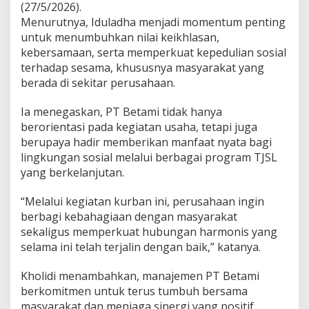
(27/5/2026).
m
E
Menurutnya, Iduladha menjadi momentum penting
k
untuk menumbuhkan nilai keikhlasan,
o
kebersamaan, serta memperkuat kepedulian sosial
r
terhadap sesama, khususnya masyarakat yang
S
berada di sekitar perusahaan.
a
p
i
Ia menegaskan, PT Betami tidak hanya
K
berorientasi pada kegiatan usaha, tetapi juga
u
berupaya hadir memberikan manfaat nyata bagi
r
lingkungan sosial melalui berbagai program TJSL
b
a
yang berkelanjutan.
n
“Melalui kegiatan kurban ini, perusahaan ingin
berbagi kebahagiaan dengan masyarakat
sekaligus memperkuat hubungan harmonis yang
selama ini telah terjalin dengan baik,” katanya.
Kholidi menambahkan, manajemen PT Betami
berkomitmen untuk terus tumbuh bersama
masyarakat dan menjaga sinergi yang positif