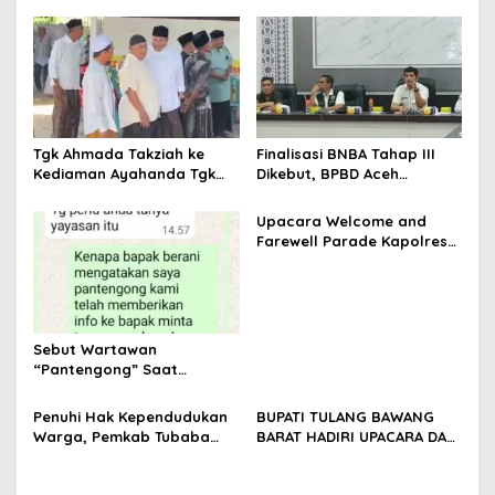
a
s
i
p
o
s
Tgk Ahmada Takziah ke
Finalisasi BNBA Tahap III
Kediaman Ayahanda Tgk
Dikebut, BPBD Aceh
Zumadi di Peudada
Tamiang Libatkan Datok
Penghulu untuk Vervali
Upacara Welcome and
Stimulan Rumah
Farewell Parade Kapolres
Tulang Bawang Barat
Berlangsung Khidmat
Sebut Wartawan
“Pantengong” Saat
Dikonfirmasi, Kadisdik Aceh
Diduga Langgar Hukum &
Penuhi Hak Kependudukan
BUPATI TULANG BAWANG
Etika, DPR‑Provinsi,
Warga, Pemkab Tubaba
BARAT HADIRI UPACARA DAN
Gubernur dan PLLDA
Gelar Sidang Isbat Nikah
SYUKURAN HARI
Diminta Segera Bertindak
Terpadu dan Teken MOU
BHAYANGKARA KE-80 TAHUN