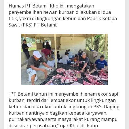
a
Humas PT Betami, Kholidi, mengatakan
m
penyembelihan hewan kurban dilakukan di dua
i
titik, yakni di lingkungan kebun dan Pabrik Kelapa
A
c
Sawit (PKS) PT Betami.
e
h
T
a
m
i
a
n
g
S
e
m
b
“PT Betami tahun ini menyembelih enam ekor sapi
e
kurban, terdiri dari empat ekor untuk lingkungan
l
kebun dan dua ekor untuk lingkungan PKS. Daging
i
h
kurban nantinya dibagikan kepada karyawan,
E
purnakaryawan, serta masyarakat kurang mampu
n
di sekitar perusahaan,” ujar Kholidi, Rabu
a