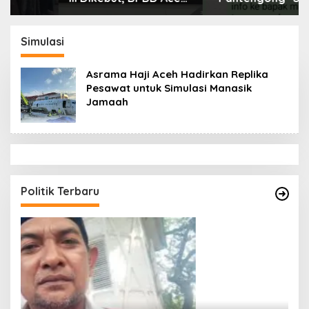
Tamiang Libatkan
Dikonfirmasi, Kadisdik
Datok Penghulu untuk
Aceh Diduga Langgar
Vervali Stimulan
Hukum & Etika,
Simulasi
Rumah
DPR‑Provinsi,
Gubernur dan PLLDA
Asrama Haji Aceh Hadirkan Replika
Diminta Segera
Pesawat untuk Simulasi Manasik
Bertindak
Jamaah
Politik Terbaru