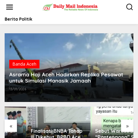
L
e
w
a
Berita Politik
t
i
k
e
k
o
n
t
Banda Aceh
e
Asrama Haji Aceh Hadirkan Replika Pesawat
n
untuk Simulasi Manasik Jamaah
13/01/2026
«
»
Finalisasi BNBA Tahap
Sebut Wartawan
III Dikebut, BPBD Aceh
“Pantengong” Saat