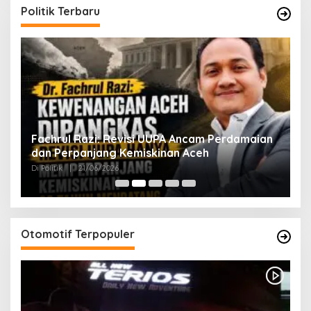
Politik Terbaru
ak
Fachrul Razi: Revisi UUPA Ancam Perdamaian
D
dan Perpanjang Kemiskinan Aceh
M
Di Politik
|
21/06/2026
Di 
Otomotif Terpopuler