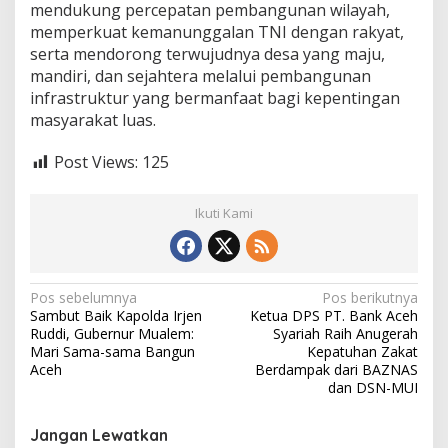
mendukung percepatan pembangunan wilayah,
memperkuat kemanunggalan TNI dengan rakyat,
serta mendorong terwujudnya desa yang maju,
mandiri, dan sejahtera melalui pembangunan
infrastruktur yang bermanfaat bagi kepentingan
masyarakat luas.
Post Views:
125
Ikuti Kami
N
Pos sebelumnya
Pos berikutnya
Sambut Baik Kapolda Irjen
Ketua DPS PT. Bank Aceh
a
Ruddi, Gubernur Mualem:
Syariah Raih Anugerah
v
Mari Sama-sama Bangun
Kepatuhan Zakat
Aceh
Berdampak dari BAZNAS
i
dan DSN-MUI
g
Jangan Lewatkan
a