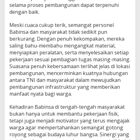
n
selama proses pembangunan dapat terpenuhi
g
dengan baik.
A
b
Meski cuaca cukup terik, semangat personel
a
Babinsa dan masyarakat tidak sedikit pun
d
i
berkurang. Dengan penuh kekompakan, mereka
,
saling bahu-membahu mengangkat material,
A
menyiapkan peralatan, serta menyelesaikan setiap
c
pekerjaan sesuai pembagian tugas masing-masing.
e
h
Suasana penuh kebersamaan terlihat jelas di lokasi
T
pembangunan, mencerminkan kuatnya hubungan
e
antara TNI dan masyarakat dalam mewujudkan
n
pembangunan infrastruktur yang memberikan
g
manfaat nyata bagi warga.
g
a
r
Kehadiran Babinsa di tengah-tengah masyarakat
a
bukan hanya untuk membantu pekerjaan fisik,
tetapi juga menjadi motivator yang terus mengajak
warga agar mempertahankan semangat gotong
royong sebagai budaya luhur bangsa. Sinergi yang