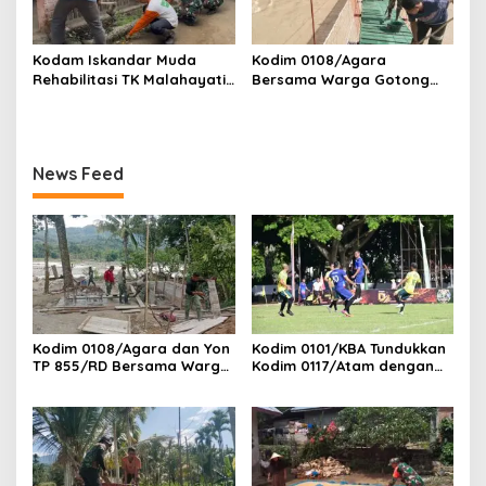
Kodam Iskandar Muda
Kodim 0108/Agara
Rehabilitasi TK Malahayati
Bersama Warga Gotong
Lamreh, Wujud Nyata
Royong Cat Jembatan
Kepedulian TNI AD kepada
Gantung Perintis, di Ds.
masyarakat khusus nya
Buntul Kendawi, Aceh
Dunia Pendidikan
Tenggara
News Feed
Kodim 0108/Agara dan Yon
Kodim 0101/KBA Tundukkan
TP 855/RD Bersama Warga
Kodim 0117/Atam dengan
Cor Pondasi Blok Angkur
Skor 3-1 pada Piala
Jembatan Gantung di Ds.
Pangdam IM Cup 2026
Lawe Ger Ger, Aceh
Tenggara