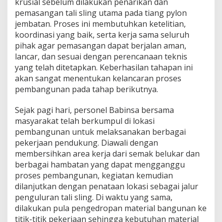
krusial sebelum dilakukan penarikan dan
n
pemasangan tali sling utama pada tiang pylon
G
a
jembatan. Proses ini membutuhkan ketelitian,
n
koordinasi yang baik, serta kerja sama seluruh
t
pihak agar pemasangan dapat berjalan aman,
u
lancar, dan sesuai dengan perencanaan teknis
n
yang telah ditetapkan. Keberhasilan tahapan ini
g
P
akan sangat menentukan kelancaran proses
e
pembangunan pada tahap berikutnya.
r
i
Sejak pagi hari, personel Babinsa bersama
n
masyarakat telah berkumpul di lokasi
t
i
pembangunan untuk melaksanakan berbagai
s
pekerjaan pendukung. Diawali dengan
d
membersihkan area kerja dari semak belukar dan
i
berbagai hambatan yang dapat mengganggu
D
e
proses pembangunan, kegiatan kemudian
s
dilanjutkan dengan penataan lokasi sebagai jalur
a
penguluran tali sling. Di waktu yang sama,
U
dilakukan pula pengedropan material bangunan ke
n
titik-titik pekerjaan sehingga kebutuhan material
i