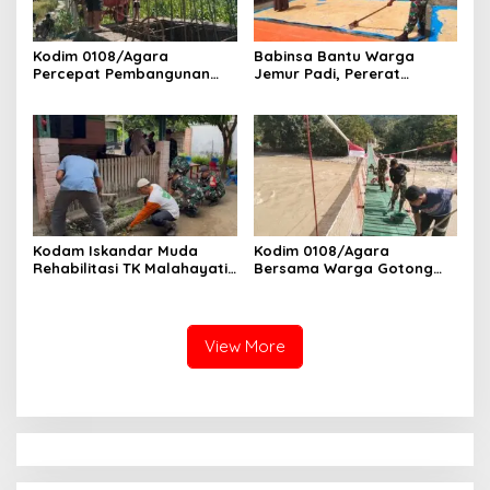
Kodim 0108/Agara
Babinsa Bantu Warga
Percepat Pembangunan
Jemur Padi, Pererat
Jembatan Gantung Perintis
Kebersamaan di Desa Barih
di Ds. Kuta Ujung, Aceh
Lhok
Tenggara
Kodam Iskandar Muda
Kodim 0108/Agara
Rehabilitasi TK Malahayati
Bersama Warga Gotong
Lamreh, Wujud Nyata
Royong Cat Jembatan
Kepedulian TNI AD kepada
Gantung Perintis, di Ds.
masyarakat khusus nya
Buntul Kendawi, Aceh
Dunia Pendidikan
Tenggara
View More