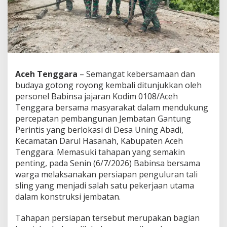
e
r
c
e
p
a
t
P
Aceh Tenggara
– Semangat kebersamaan dan
e
budaya gotong royong kembali ditunjukkan oleh
m
b
personel Babinsa jajaran Kodim 0108/Aceh
a
Tenggara bersama masyarakat dalam mendukung
n
percepatan pembangunan Jembatan Gantung
g
Perintis yang berlokasi di Desa Uning Abadi,
u
Kecamatan Darul Hasanah, Kabupaten Aceh
n
a
Tenggara. Memasuki tahapan yang semakin
n
penting, pada Senin (6/7/2026) Babinsa bersama
J
warga melaksanakan persiapan penguluran tali
e
sling yang menjadi salah satu pekerjaan utama
m
b
dalam konstruksi jembatan.
a
t
Tahapan persiapan tersebut merupakan bagian
a