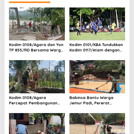
s
i
p
o
s
Kodim 0108/Agara dan Yon
Kodim 0101/KBA Tundukkan
TP 855/RD Bersama Warga
Kodim 0117/Atam dengan
Cor Pondasi Blok Angkur
Skor 3-1 pada Piala
Jembatan Gantung di Ds.
Pangdam IM Cup 2026
Lawe Ger Ger, Aceh
Tenggara
Kodim 0108/Agara
Babinsa Bantu Warga
Percepat Pembangunan
Jemur Padi, Pererat
Jembatan Gantung Perintis
Kebersamaan di Desa Barih
di Ds. Kuta Ujung, Aceh
Lhok
Tenggara