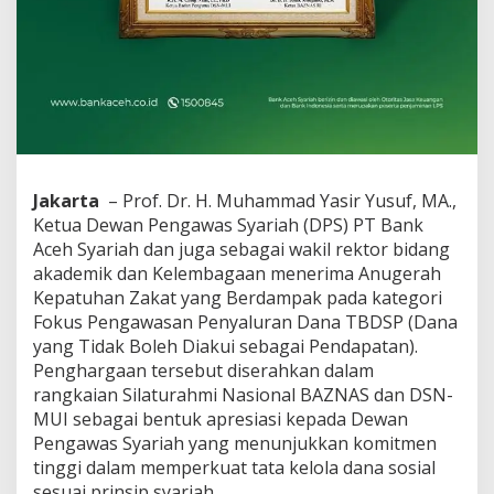
u
h
a
n
Z
a
k
a
t
B
Jakarta
– Prof. Dr. H. Muhammad Yasir Yusuf, MA.,
e
Ketua Dewan Pengawas Syariah (DPS) PT Bank
r
Aceh Syariah dan juga sebagai wakil rektor bidang
d
a
akademik dan Kelembagaan menerima Anugerah
m
Kepatuhan Zakat yang Berdampak pada kategori
p
Fokus Pengawasan Penyaluran Dana TBDSP (Dana
a
yang Tidak Boleh Diakui sebagai Pendapatan).
k
d
Penghargaan tersebut diserahkan dalam
a
rangkaian Silaturahmi Nasional BAZNAS dan DSN-
r
MUI sebagai bentuk apresiasi kepada Dewan
i
Pengawas Syariah yang menunjukkan komitmen
B
tinggi dalam memperkuat tata kelola dana sosial
A
Z
sesuai prinsip syariah.