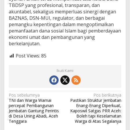
TBDSP yang profesional, transparan, dan
akuntabel, sekaligus memperluas sinergi dengan
BAZNAS, DSN-MUI, regulator, dan berbagai
pemangku kepentingan dalam mengoptimalkan
pemanfaatan dana sosial Islam bagi pemberdayaan
ekonomi umat dan pembangunan yang
berkelanjutan.
Post Views:
85
Ikuti Kami
N
Pos sebelumnya
Pos berikutnya
TNI dan Warga Warnai
Pastikan Struktur Jembatan
a
percepat Pembangunan
Enang-Enang Diperkuat,
v
Jembatan Gantung Perintis
Kaposwil Satgas PRR Aceh:
di Desa Uning Abadi, Aceh
Boleh tapi Keselamatan
i
Tenggara
Warga di Atas Segalanya
g