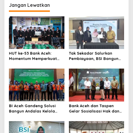
Jangan Lewatkan
a
s
i
p
o
s
HUT ke-53 Bank Aceh:
Tak Sekadar Salurkan
Momentum Memperkuat
Pembiayaan, BSI Bangun
Amanah, Menumbuhkan
Ekosistem UMKM Nasional
Keberkahan Bagi Aceh
Bersama Danantara
BI Aceh Gandeng Solusi
Bank Aceh dan Taspen
Bangun Andalas Kelola
Gelar Sosialisasi Hak dan
Limbah Uang Rupiah
Kewajiban serta Wirausaha
Ramah Lingkungan
Pintar bagi PNS Menjelang
Pensiun