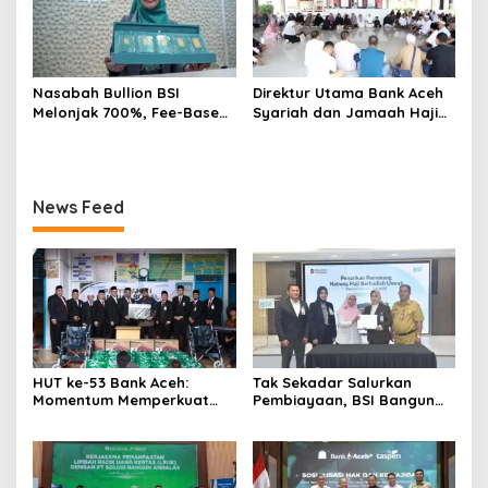
Nasabah Bullion BSI
Direktur Utama Bank Aceh
Melonjak 700%, Fee-Based
Syariah dan Jamaah Haji
Income Bisnis Emas Naik
Kloter 2 Aceh Ziarahi
712%
Makam Habib Bugak,
Meneladani Semangat
Wakaf yang Mengalir
News Feed
Sepanjang Zaman
HUT ke-53 Bank Aceh:
Tak Sekadar Salurkan
Momentum Memperkuat
Pembiayaan, BSI Bangun
Amanah, Menumbuhkan
Ekosistem UMKM Nasional
Keberkahan Bagi Aceh
Bersama Danantara