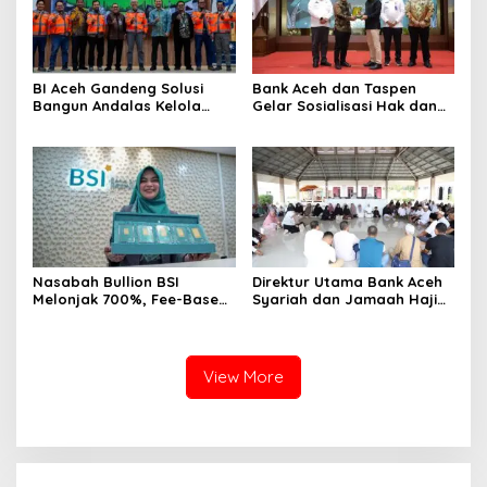
BI Aceh Gandeng Solusi
Bank Aceh dan Taspen
Bangun Andalas Kelola
Gelar Sosialisasi Hak dan
Limbah Uang Rupiah
Kewajiban serta Wirausaha
Ramah Lingkungan
Pintar bagi PNS Menjelang
Pensiun
Nasabah Bullion BSI
Direktur Utama Bank Aceh
Melonjak 700%, Fee-Based
Syariah dan Jamaah Haji
Income Bisnis Emas Naik
Kloter 2 Aceh Ziarahi
712%
Makam Habib Bugak,
Meneladani Semangat
Wakaf yang Mengalir
View More
Sepanjang Zaman