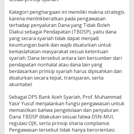
N
A
Kategori penghargaan ini memiliki makna strategis
S
karena menitikberatkan pada pengawasan
d
terhadap penyaluran Dana yang Tidak Boleh
a
n
Diakui sebagai Pendapatan (TBDSP), yaitu dana
D
yang secara syariah tidak dapat menjadi
S
keuntungan bank dan wajib disalurkan untuk
N
kemaslahatan masyarakat sesuai ketentuan
-
M
syariah. Dana tersebut antara lain bersumber dari
U
pendapatan nonhalal atau dana lain yang
I
berdasarkan prinsip syariah harus dipisahkan dan
disalurkan secara tepat, transparan, serta
akuntabel.
Sebagai DPS Bank Aceh Syariah, Prof. Muhammad
Yasir Yusuf menjalankan fungsi pengawasan untuk
memastikan bahwa pengelolaan dan penyaluran
Dana TBDSP dilakukan sesuai fatwa DSN-MUI,
regulasi OJK, serta prinsip sharia compliance.
Pengawasan tersebut tidak hanya berorientasi