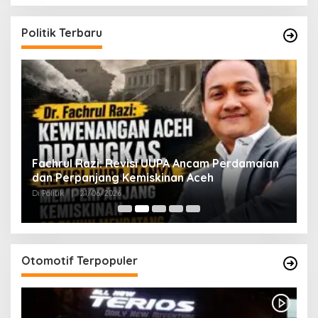
Politik Terbaru
ak
Fachrul Razi: Revisi UUPA Ancam Perdamaian
D
dan Perpanjang Kemiskinan Aceh
M
Di Politik
|
21/06/2026
Di 
Otomotif Terpopuler