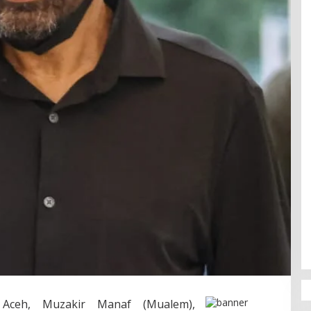
ceh, Muzakir Manaf (Mualem),