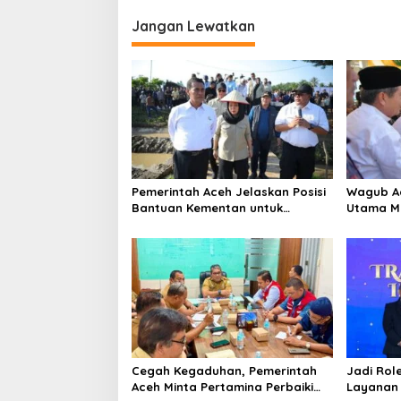
g
Jangan Lewatkan
a
s
i
p
o
s
Pemerintah Aceh Jelaskan Posisi
‎Wagub A
Bantuan Kementan untuk
Utama M
Pemulihan Sawah dan Kebun
Beriman 
Cegah Kegaduhan, Pemerintah
Jadi Rol
Aceh Minta Pertamina Perbaiki
Layanan 