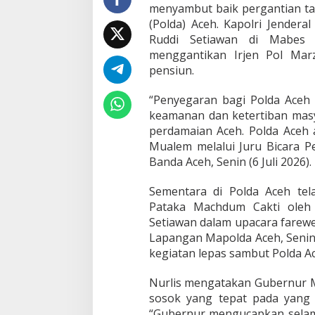
menyambut baik pergantian ta
B
(Polda) Aceh. Kapolri Jenderal 
a
n
Ruddi Setiawan di Mabes P
g
menggantikan Irjen Pol Mar
u
pensiun.
n
A
“Penyegaran bagi Polda Aceh
c
e
keamanan dan ketertiban masy
h
perdamaian Aceh. Polda Aceh 
Mualem melalui Juru Bicara Pe
Banda Aceh, Senin (6 Juli 2026).
Sementara di Polda Aceh te
Pataka Machdum Cakti oleh 
Setiawan dalam upacara farewel
Lapangan Mapolda Aceh, Senin 
kegiatan lepas sambut Polda A
Nurlis mengatakan Gubernur 
sosok yang tepat pada yang
“Gubernur mengucapkan selama