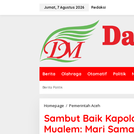
L
e
Jumat, 7 Agustus 2026
Redaksi
w
a
t
i
k
e
k
o
n
t
e
n
Berita
Olahraga
Otomatif
Politik
Berita Politik
Homepage
/
Pemerintah Aceh
S
a
Sambut Baik Kapold
m
b
Mualem: Mari Sam
u
t