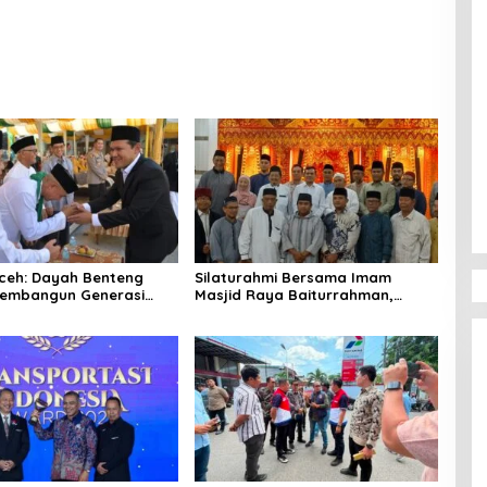
Mualem Raih Transportasi
dan BBM
a Award 2026
ceh: Dayah Benteng
‎Silaturahmi Bersama Imam
embangun Generasi
Masjid Raya Baiturrahman,
dan Berakhlak
Wagub Aceh Perkuat Sinergi
dengan Ulama