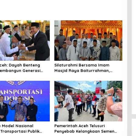
ceh: Dayah Benteng
‎Silaturahmi Bersama Imam
embangun Generasi
Masjid Raya Baiturrahman,
dan Berakhlak
Wagub Aceh Perkuat Sinergi
dengan Ulama
e Model Nasional
Pemerintah Aceh Telusuri
Transportasi Publik
Penyebab Kelangkaan Semen