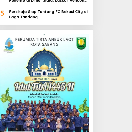
Penentu di Dimurthala, Laskar Rencong
Bidik Tiga Poin
5
Persiraja Siap Tantang FC Bekasi City di
Laga Tandang