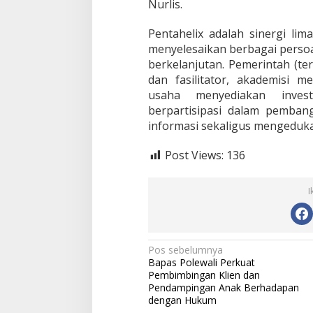
Nurlis.
Pentahelix adalah sinergi li
menyelesaikan berbagai perso
berkelanjutan. Pemerintah (te
dan fasilitator, akademisi m
usaha menyediakan invest
berpartisipasi dalam pemba
informasi sekaligus mengedukas
Post Views:
136
I
N
Pos sebelumnya
Bapas Polewali Perkuat
a
Pembimbingan Klien dan
v
Pendampingan Anak Berhadapan
dengan Hukum
i