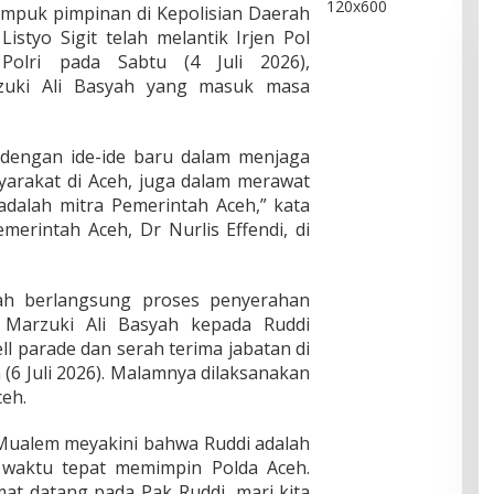
mpuk pimpinan di Kepolisian Daerah
Listyo Sigit telah melantik Irjen Pol
olri pada Sabtu (4 Juli 2026),
zuki Ali Basyah yang masuk masa
 dengan ide-ide baru dalam menjaga
arakat di Aceh, juga dalam merawat
adalah mitra Pemerintah Aceh,” kata
merintah Aceh, Dr Nurlis Effendi, di
lah berlangsung proses penyerahan
Marzuki Ali Basyah kepada Ruddi
l parade dan serah terima jabatan di
(6 Juli 2026). Malamnya dilaksanakan
ceh.
Mualem meyakini bahwa Ruddi adalah
 waktu tepat memimpin Polda Aceh.
t datang pada Pak Ruddi, mari kita