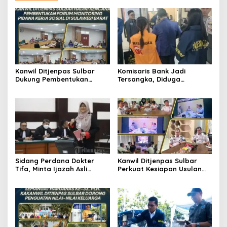
Kanwil Ditjenpas Sulbar
Komisaris Bank Jadi
Dukung Pembentukan
Tersangka, Diduga
Forum Monitoring Pidana
Salurkan Kredit Fiktif Rp14,8
Kerja Sosial
M
Sidang Perdana Dokter
Kanwil Ditjenpas Sulbar
Tifa, Minta Ijazah Asli
Perkuat Kesiapan Usulan
Jokowi Dihadirkan di
Amnesti Lanjutan
Pengadilan