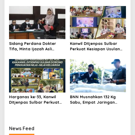
Forum Monitoring Pidana
Salurkan Kredit Fiktif Rp14,8
Kerja Sosial
M
Sidang Perdana Dokter
Kanwil Ditjenpas Sulbar
Tifa, Minta Ijazah Asli
Perkuat Kesiapan Usulan
Jokowi Dihadirkan di
Amnesti Lanjutan
Pengadilan
Harganas ke-33, Kanwil
BNN Musnahkan 132 Kg
Ditjenpas Sulbar Perkuat
Sabu, Empat Jaringan
Peran Keluarga Wujudkan
Narkoba Digulung
SDM Berintegritas
News Feed