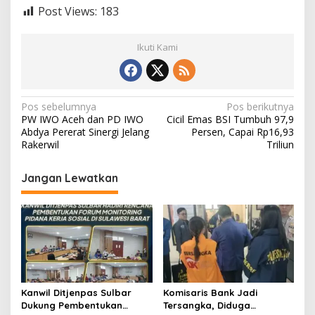
Post Views:
183
Ikuti Kami
N
Pos sebelumnya
Pos berikutnya
PW IWO Aceh dan PD IWO
Cicil Emas BSI Tumbuh 97,9
a
Abdya Pererat Sinergi Jelang
Persen, Capai Rp16,93
v
Rakerwil
Triliun
i
Jangan Lewatkan
g
a
s
i
p
o
Kanwil Ditjenpas Sulbar
Komisaris Bank Jadi
s
Dukung Pembentukan
Tersangka, Diduga