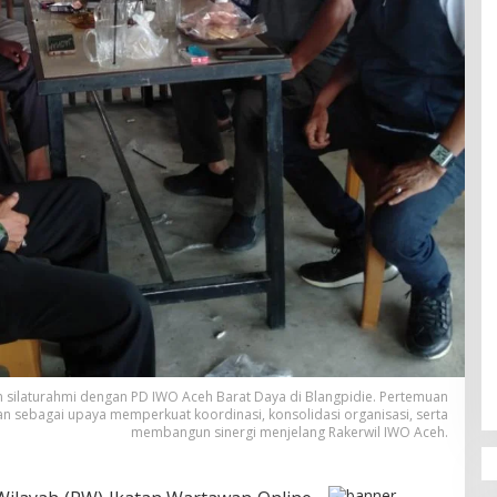
 silaturahmi dengan PD IWO Aceh Barat Daya di Blangpidie. Pertemuan
n sebagai upaya memperkuat koordinasi, konsolidasi organisasi, serta
membangun sinergi menjelang Rakerwil IWO Aceh.