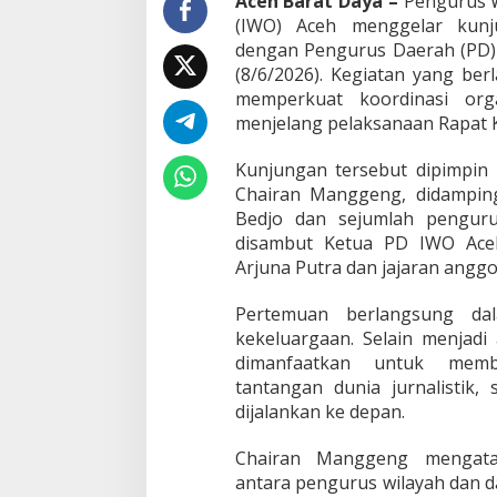
Aceh Barat Daya –
Pengurus W
(IWO) Aceh menggelar kunju
dengan Pengurus Daerah (PD) 
(8/6/2026). Kegiatan yang ber
memperkuat koordinasi org
menjelang pelaksanaan Rapat K
Kunjungan tersebut dipimpin
Chairan Manggeng, didamping
Bedjo dan sejumlah penguru
disambut Ketua PD IWO Aceh
Arjuna Putra dan jajaran anggo
Pertemuan berlangsung d
kekeluargaan. Selain menjadi 
dimanfaatkan untuk memb
tantangan dunia jurnalistik
dijalankan ke depan.
Chairan Manggeng mengata
antara pengurus wilayah dan 