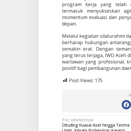
program kerja yang telah d
termasuk menyukseskan age
momentum evaluasi dan penyu
depan.
Melalui kegiatan silaturahmi d
berharap hubungan antarangg
semakin erat. Dengan sema
yang terus terjaga, IWO Aceh 
wartawan yang profesional, kr
positif bagi pembangunan daer
Post Views:
175
I
N
Pos sebelumnya
Dituding Kuasai Aset hingga Terima
a
Upeti, Kepala Puskesmas Karang