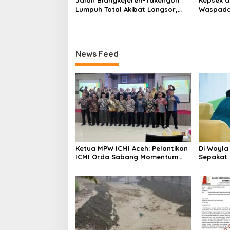
Jalan Blangkejeren–Takengon
Kepsek d
Lumpuh Total Akibat Longsor,
Waspada
Hujan Deras Guyur Gayo Lues
Mutasi A
News Feed
Ketua MPW ICMI Aceh: Pelantikan
Di Woyl
ICMI Orda Sabang Momentum
Sepakat
Bersejarah Menguatkan Umat
domino
dan Memajukan Sabang