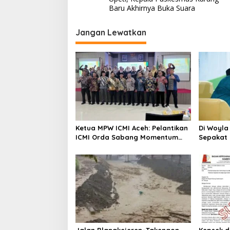
v
Baru Akhirnya Buka Suara
i
Jangan Lewatkan
g
a
s
i
p
o
s
Ketua MPW ICMI Aceh: Pelantikan
Di Woyl
ICMI Orda Sabang Momentum
Sepakat
Bersejarah Menguatkan Umat
domino
dan Memajukan Sabang