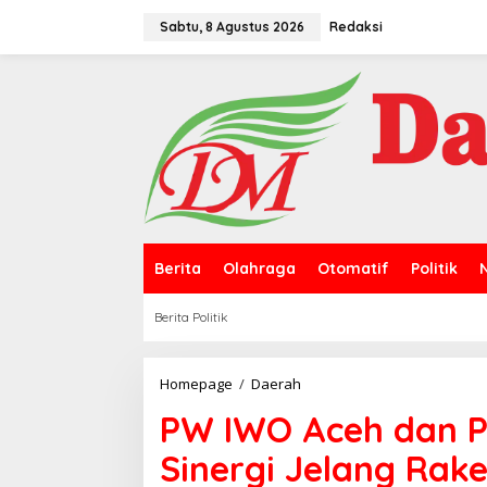
L
e
Sabtu, 8 Agustus 2026
Redaksi
w
a
t
i
k
e
k
o
n
t
e
n
Berita
Olahraga
Otomatif
Politik
Berita Politik
Homepage
/
Daerah
P
W
PW IWO Aceh dan P
I
W
Sinergi Jelang Rake
O
A