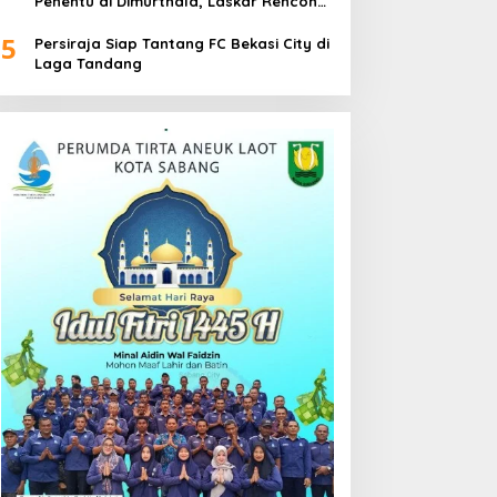
Penentu di Dimurthala, Laskar Rencong
Bidik Tiga Poin
5
Persiraja Siap Tantang FC Bekasi City di
Laga Tandang