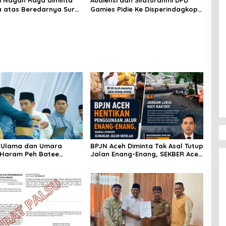
i Nagan Raya diminta
Audiensi dan Silaturahmi DPD
 atas Beredarnya Surat
Gamies Pidie Ke Disperindagkop
SN
Kabupaten Pidie
a Ulama dan Umara
BPJN Aceh Diminta Tak Asal Tutup
 Haram Peh Batee
Jalan Enang-Enang, SEKBER Aceh
Relawan Mualem-Dek Fadh:
“Jangan Lukai Hati Rakyat
Gayo”