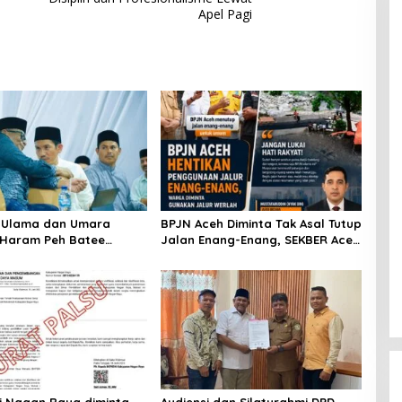
Apel Pagi
a Ulama dan Umara
BPJN Aceh Diminta Tak Asal Tutup
 Haram Peh Batee
Jalan Enang-Enang, SEKBER Aceh
Relawan Mualem-Dek Fadh:
“Jangan Lukai Hati Rakyat
Gayo”