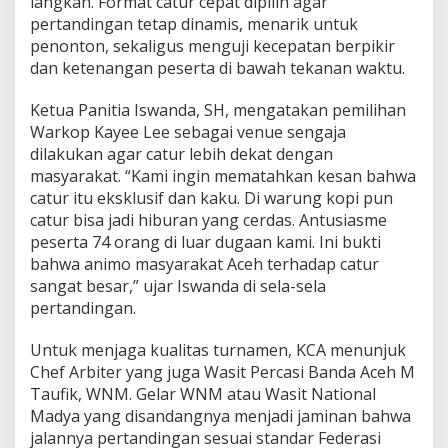
langkah. Format catur cepat dipilih agar
s
pertandingan tetap dinamis, menarik untuk
e
penonton, sekaligus menguji kecepatan berpikir
A
c
dan ketenangan peserta di bawah tekanan waktu.
e
h
Ketua Panitia Iswanda, SH, mengatakan pemilihan
”
Warkop Kayee Lee sebagai venue sengaja
dilakukan agar catur lebih dekat dengan
masyarakat. “Kami ingin mematahkan kesan bahwa
catur itu eksklusif dan kaku. Di warung kopi pun
catur bisa jadi hiburan yang cerdas. Antusiasme
peserta 74 orang di luar dugaan kami. Ini bukti
bahwa animo masyarakat Aceh terhadap catur
sangat besar,” ujar Iswanda di sela-sela
pertandingan.
Untuk menjaga kualitas turnamen, KCA menunjuk
Chef Arbiter yang juga Wasit Percasi Banda Aceh M
Taufik, WNM. Gelar WNM atau Wasit National
Madya yang disandangnya menjadi jaminan bahwa
jalannya pertandingan sesuai standar Federasi