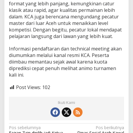
format yang lebih panjang, kemungkinan catur
klasik atau rapid, agar kualitas permainan lebih
dalam. KCA juga berencana mengundang pecatur
master dari luar Aceh untuk menaikkan level
kompetisi. Dengan begitu, pecatur lokal mendapat
pelajaran langsung dari lawan yang lebih kuat.
Informasi pendaftaran dan technical meeting akan
diumumkan melalui kanal resmi KCA. Peserta
diimbau memantau sejak awal karena kuota
diprediksi cepat penuh melihat animo turnamen
kali ini.
Post Views:
102
Ikuti Kami
N
Pos sebelumnya
Pos berikutnya
Fajran Zain dipilih jadi Ketua
Dinas Sosial Aceh Kawal