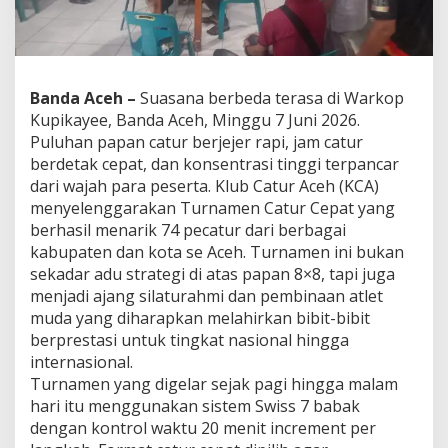
t
u
r
C
e
Banda Aceh –
Suasana berbeda terasa di Warkop
p
a
Kupikayee, Banda Aceh, Minggu 7 Juni 2026.
t
Puluhan papan catur berjejer rapi, jam catur
,
berdetak cepat, dan konsentrasi tinggi terpancar
D
dari wajah para peserta. Klub Catur Aceh (KCA)
i
i
menyelenggarakan Turnamen Catur Cepat yang
k
berhasil menarik 74 pecatur dari berbagai
u
kabupaten dan kota se Aceh. Turnamen ini bukan
t
sekadar adu strategi di atas papan 8×8, tapi juga
i
menjadi ajang silaturahmi dan pembinaan atlet
7
4
muda yang diharapkan melahirkan bibit-bibit
P
berprestasi untuk tingkat nasional hingga
e
internasional.
c
Turnamen yang digelar sejak pagi hingga malam
a
t
hari itu menggunakan sistem Swiss 7 babak
u
dengan kontrol waktu 20 menit increment per
r