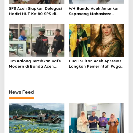
SPS Aceh Siapkan Delegasi
WH Banda Aceh Amankan
Hadiri HUT Ke-80 SPS di
Sepasang Mahasiswa
Riau
Diduga Khalwat di Mobil
Jelang Magrib
Tim Kalong Tertibkan Kafe
Cucu Sultan Aceh Apresiasi
Modern di Banda Aceh,
Langkah Pemerintah Pugar
Pekerja Perempuan Masih
Kompleks Makam Putri
Beraktivitas Hingga Dini
Sultan Alaidin Al Kahhar
Hari
Yang Telah Diteliti Peneliti
Internasional
News Feed