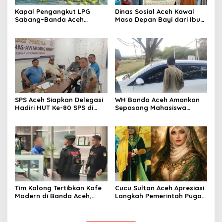
Kapal Pengangkut LPG
Dinas Sosial Aceh Kawal
Sabang–Banda Aceh
Masa Depan Bayi dari Ibu
Tenggelam, Ratusan
ODGJ, Lakukan Asesmen
Tabung Gas Hanyut ke Laut
Komprehensif demi
Perlindungan dan
Pengasuhan Terbaik
SPS Aceh Siapkan Delegasi
WH Banda Aceh Amankan
Hadiri HUT Ke-80 SPS di
Sepasang Mahasiswa
Riau
Diduga Khalwat di Mobil
Jelang Magrib
Tim Kalong Tertibkan Kafe
Cucu Sultan Aceh Apresiasi
Modern di Banda Aceh,
Langkah Pemerintah Pugar
Pekerja Perempuan Masih
Kompleks Makam Putri
Beraktivitas Hingga Dini
Sultan Alaidin Al Kahhar
Hari
Yang Telah Diteliti Peneliti