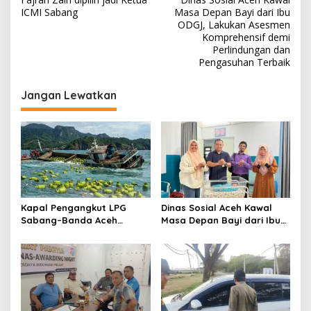
a
ICMI Sabang
Masa Depan Bayi dari Ibu
v
ODGJ, Lakukan Asesmen
Komprehensif demi
i
Perlindungan dan
Pengasuhan Terbaik
g
a
Jangan Lewatkan
s
i
p
o
s
Kapal Pengangkut LPG
Dinas Sosial Aceh Kawal
Sabang–Banda Aceh
Masa Depan Bayi dari Ibu
Tenggelam, Ratusan
ODGJ, Lakukan Asesmen
Tabung Gas Hanyut ke Laut
Komprehensif demi
Perlindungan dan
Pengasuhan Terbaik