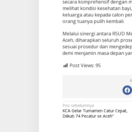
n
secara komprehensif dengan m
d
melihat kondisi kesehatan bayi
u
keluarga atau kepada calon p
n
orang tuanya pulih kembali.
g
a
n
Melalui sinergi antara RSUD Me
d
Aceh, diharapkan seluruh prose
a
sesuai prosedur dan mengedep
n
demi menjamin masa depan yang 
P
e
n
Post Views:
95
g
a
s
I
u
h
a
n
N
Pos sebelumnya
T
KCA Gelar Turnamen Catur Cepat,
e
a
Diikuti 74 Pecatur se Aceh”
r
v
b
a
i