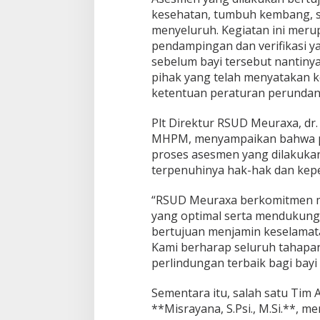
m
kesehatan, tumbuh kembang, ser
e
menyeluruh. Kegiatan ini meru
n
pendampingan dan verifikasi ya
K
sebelum bayi tersebut nantiny
o
pihak yang telah menyatakan 
m
p
ketentuan peraturan perundan
r
e
Plt Direktur RSUD Meuraxa, dr.
h
MHPM, menyampaikan bahwa p
e
proses asesmen yang dilakukan
n
s
terpenuhinya hak-hak dan kepen
i
f
“RSUD Meuraxa berkomitmen m
d
yang optimal serta mendukung 
e
bertujuan menjamin keselamat
m
i
Kami berharap seluruh tahapa
P
perlindungan terbaik bagi bayi in
e
r
Sementara itu, salah satu Tim 
l
**Misrayana, S.Psi., M.Si.**, 
i