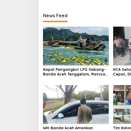
Hingga Di
News Feed
Kapal Pengangkut LPG Sabang–
KCA Gela
Banda Aceh Tenggelam, Ratusan
Cepat, Di
Tabung Gas Hanyut ke Laut
WH Banda Aceh Amankan
Tim Kalo