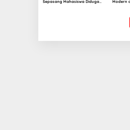
Sepasang Mahasiswa Diduga
Modern d
Khalwat di Mobil Jelang Magrib
Perempua
Hingga Di