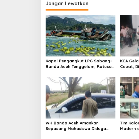
i
Jangan Lewatkan
g
k
a
s
i
p
o
s
Kapal Pengangkut LPG Sabang–
KCA Gela
Banda Aceh Tenggelam, Ratusan
Cepat, Di
Tabung Gas Hanyut ke Laut
WH Banda Aceh Amankan
Tim Kalo
Sepasang Mahasiswa Diduga
Modern d
Khalwat di Mobil Jelang Magrib
Perempua