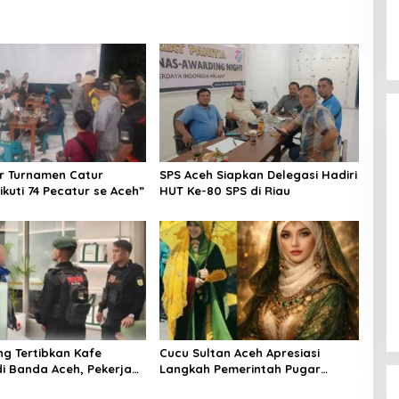
r Turnamen Catur
SPS Aceh Siapkan Delegasi Hadiri
ikuti 74 Pecatur se Aceh”
HUT Ke-80 SPS di Riau
ng Tertibkan Kafe
Cucu Sultan Aceh Apresiasi
i Banda Aceh, Pekerja
Langkah Pemerintah Pugar
n Masih Beraktivitas
Kompleks Makam Putri Sultan