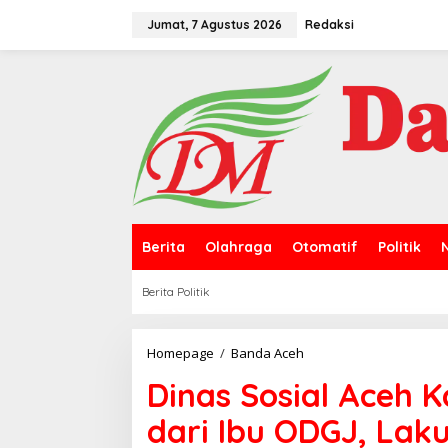
L
e
Jumat, 7 Agustus 2026
Redaksi
w
a
t
i
k
e
k
o
n
t
e
n
Berita
Olahraga
Otomatif
Politik
Berita Politik
Homepage
/
Banda Aceh
D
i
Dinas Sosial Aceh 
n
a
dari Ibu ODGJ, La
s
S