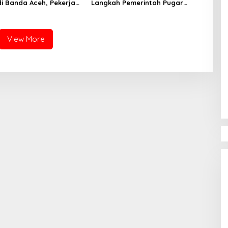
i Banda Aceh, Pekerja
Langkah Pemerintah Pugar
n Masih Beraktivitas
Kompleks Makam Putri Sultan
ni Hari
Alaidin Al Kahhar Yang Telah
Diteliti Peneliti Internasional
View More