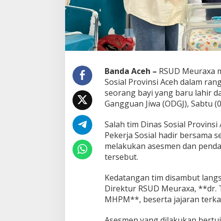
y
i
d
a
r
i
I
b
Banda Aceh –
RSUD Meuraxa m
u
Sosial Provinsi Aceh dalam ra
O
seorang bayi yang baru lahir 
D
Gangguan Jiwa (ODGJ), Sabtu (0
G
J
,
Salah tim Dinas Sosial Provinsi 
L
Pekerja Sosial hadir bersama 
a
melakukan asesmen dan pendam
k
tersebut.
u
k
a
Kedatangan tim disambut langs
n
Direktur RSUD Meuraxa, **dr. 
A
MHPM**, beserta jajaran terkai
s
e
Asesmen yang dilakukan bertu
s