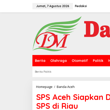
L
e
Jumat, 7 Agustus 2026
Redaksi
w
a
t
i
k
e
k
o
n
t
e
n
Berita
Olahraga
Otomatif
Politik
Berita Politik
Homepage
/
Banda Aceh
S
P
SPS Aceh Siapkan D
S
A
SPS di Riau
c
e