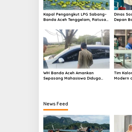
o
s
Kapal Pengangkut LPG Sabang–
Dinas So
Banda Aceh Tenggelam, Ratusan
Depan Ba
Tabung Gas Hanyut ke Laut
Lakukan 
demi Per
Pengasuh
WH Banda Aceh Amankan
Tim Kalo
Sepasang Mahasiswa Diduga
Modern d
Khalwat di Mobil Jelang Magrib
Perempua
Hingga Di
News Feed