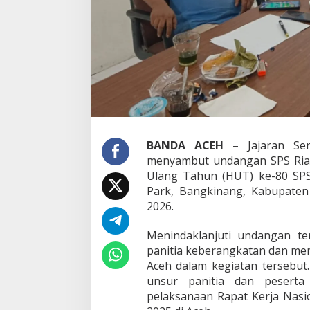
K
e
-
8
0
S
P
S
d
i
R
BANDA ACEH –
Jajaran Ser
i
menyambut undangan SPS Riau
a
u
Ulang Tahun (HUT) ke-80 SP
Park, Bangkinang, Kabupaten 
2026.
Menindaklanjuti undangan t
panitia keberangkatan dan me
Aceh dalam kegiatan tersebut. 
unsur panitia dan peserta
pelaksanaan Rapat Kerja Nas