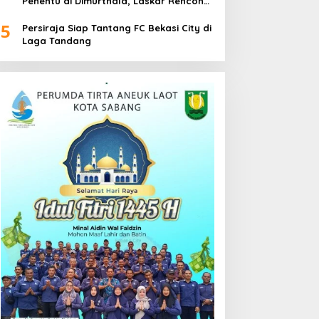
Penentu di Dimurthala, Laskar Rencong
Bidik Tiga Poin
5
Persiraja Siap Tantang FC Bekasi City di
Laga Tandang