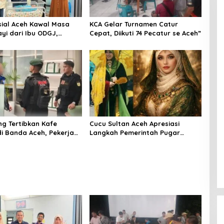
sial Aceh Kawal Masa
KCA Gelar Turnamen Catur
yi dari Ibu ODGJ,
Cepat, Diikuti 74 Pecatur se Aceh”
Asesmen Komprehensif
lindungan dan
an Terbaik
ng Tertibkan Kafe
Cucu Sultan Aceh Apresiasi
i Banda Aceh, Pekerja
Langkah Pemerintah Pugar
n Masih Beraktivitas
Kompleks Makam Putri Sultan
ni Hari
Alaidin Al Kahhar Yang Telah
Diteliti Peneliti Internasional