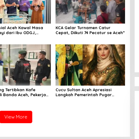
sial Aceh Kawal Masa
KCA Gelar Turnamen Catur
yi dari Ibu ODGJ,
Cepat, Diikuti 74 Pecatur se Aceh”
Asesmen Komprehensif
lindungan dan
an Terbaik
ng Tertibkan Kafe
Cucu Sultan Aceh Apresiasi
i Banda Aceh, Pekerja
Langkah Pemerintah Pugar
n Masih Beraktivitas
Kompleks Makam Putri Sultan
ni Hari
Alaidin Al Kahhar Yang Telah
Diteliti Peneliti Internasional
View More