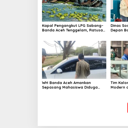
Kapal Pengangkut LPG Sabang–
Dinas So
Banda Aceh Tenggelam, Ratusan
Depan Ba
Tabung Gas Hanyut ke Laut
Lakukan 
demi Per
Pengasuh
WH Banda Aceh Amankan
Tim Kalo
Sepasang Mahasiswa Diduga
Modern d
Khalwat di Mobil Jelang Magrib
Perempua
Hingga Di