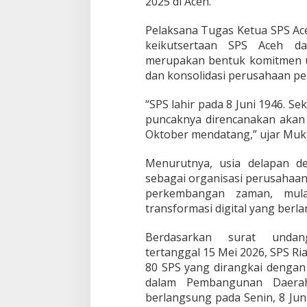
2025 di Aceh.
Pelaksana Tugas Ketua SPS A
keikutsertaan SPS Aceh d
merupakan bentuk komitmen u
dan konsolidasi perusahaan per
“SPS lahir pada 8 Juni 1946. S
puncaknya direncanakan akan 
Oktober mendatang,” ujar Mukt
Menurutnya, usia delapan de
sebagai organisasi perusahaan
perkembangan zaman, mula
transformasi digital yang berla
Berdasarkan surat undan
tertanggal 15 Mei 2026, SPS R
80 SPS yang dirangkai dengan
dalam Pembangunan Daerah”
berlangsung pada Senin, 8 Jun