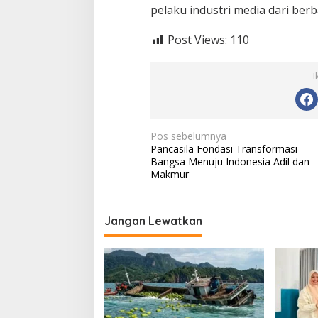
pelaku industri media dari berba
Post Views:
110
I
N
Pos sebelumnya
Pancasila Fondasi Transformasi
a
Bangsa Menuju Indonesia Adil dan
v
Makmur
i
g
Jangan Lewatkan
a
s
i
p