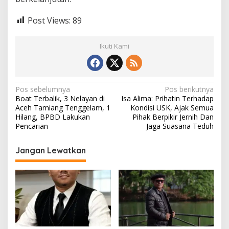
Post Views:
89
Ikuti Kami
N
Pos sebelumnya
Pos berikutnya
Boat Terbalik, 3 Nelayan di
Isa Alima: Prihatin Terhadap
a
Aceh Tamiang Tenggelam, 1
Kondisi USK, Ajak Semua
v
Hilang, BPBD Lakukan
Pihak Berpikir Jernih Dan
Pencarian
Jaga Suasana Teduh
i
g
Jangan Lewatkan
a
s
i
p
o