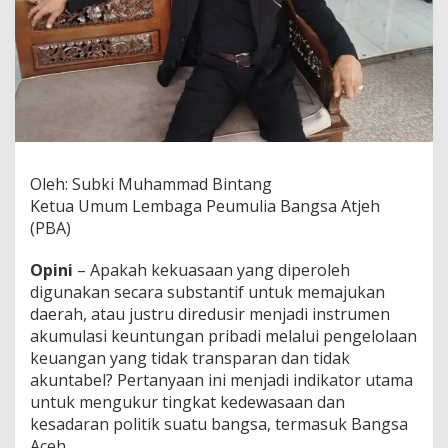
a
r
a
n
P
o
l
i
t
i
Oleh: Subki Muhammad Bintang
k
Ketua Umum Lembaga Peumulia Bangsa Atjeh
B
a
(PBA)
n
g
Opini
– Apakah kekuasaan yang diperoleh
s
digunakan secara substantif untuk memajukan
a
daerah, atau justru diredusir menjadi instrumen
A
c
akumulasi keuntungan pribadi melalui pengelolaan
e
keuangan yang tidak transparan dan tidak
h
akuntabel? Pertanyaan ini menjadi indikator utama
untuk mengukur tingkat kedewasaan dan
kesadaran politik suatu bangsa, termasuk Bangsa
Aceh.