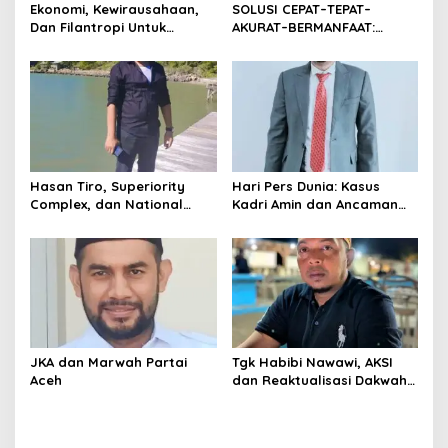
s
Ekonomi, Kewirausahaan,
SOLUSI CEPAT–TEPAT–
Dan Filantropi Untuk
AKURAT–BERMANFAAT:
Kemajuan Bangsa
PERTAMBANGAN UNTUK
RAKYAT
Hasan Tiro, Superiority
Hari Pers Dunia: Kasus
Complex, dan National
Kadri Amin dan Ancaman
Interest Bangsa Aceh
Ekosistem Pers
JKA dan Marwah Partai
Tgk Habibi Nawawi, AKSI
Aceh
dan Reaktualisasi Dakwah
Aceh untuk Nusantara