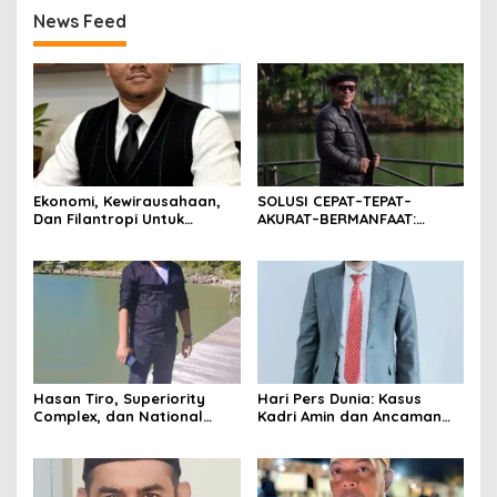
News Feed
Ekonomi, Kewirausahaan,
SOLUSI CEPAT–TEPAT–
Dan Filantropi Untuk
AKURAT–BERMANFAAT:
Kemajuan Bangsa
PERTAMBANGAN UNTUK
RAKYAT
Hasan Tiro, Superiority
Hari Pers Dunia: Kasus
Complex, dan National
Kadri Amin dan Ancaman
Interest Bangsa Aceh
Ekosistem Pers