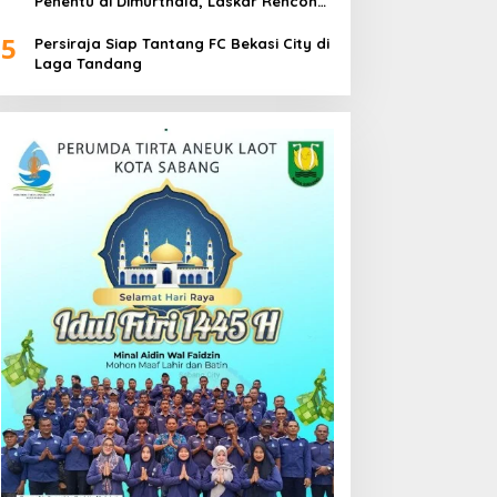
Penentu di Dimurthala, Laskar Rencong
Bidik Tiga Poin
5
Persiraja Siap Tantang FC Bekasi City di
Laga Tandang