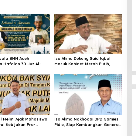
pala BNN Aceh
Isa Alima Dukung Said Iqbal
n Hafalan 30 Juz Al-
Masuk Kabinet Merah Putih,
Sebut Kebanggaan Bagi
Masyarakat Aceh
l Helmi Ajak Mahasiswa
Isa Alima Nakhodai DPD Gamies
al Kebijakan Pro-
Pidie, Siap Kembangkan Generasi
Penggiat UMKM