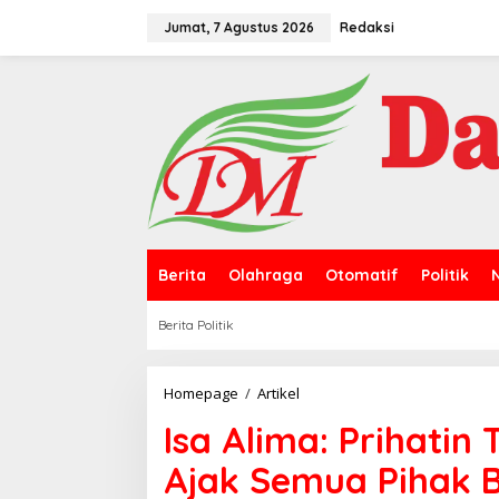
L
e
Jumat, 7 Agustus 2026
Redaksi
w
a
t
i
k
e
k
o
n
t
e
n
Berita
Olahraga
Otomatif
Politik
Berita Politik
Homepage
/
Artikel
I
s
Isa Alima: Prihatin
a
A
Ajak Semua Pihak B
l
i