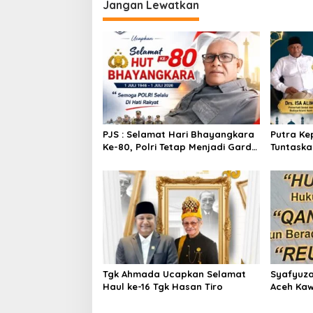
Jangan Lewatkan
g
a
s
i
p
o
s
PJS : Selamat Hari Bhayangkara
Putra Ke
Ke-80, Polri Tetap Menjadi Garda
Tuntaska
Terdepan Pelindung Dan
qur’an
Pengajom Masyarakat
Tgk Ahmada Ucapkan Selamat
Syafyuza
Haul ke-16 Tgk Hasan Tiro
Aceh Kaw
Rakyat