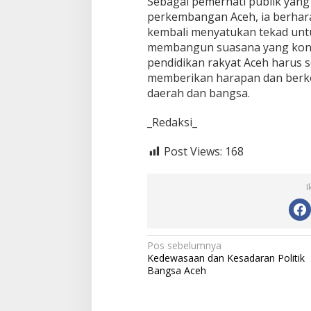
Sebagai pemerhati publik yang
perkembangan Aceh, ia berhara
kembali menyatukan tekad un
membangun suasana yang kondu
pendidikan rakyat Aceh harus s
memberikan harapan dan berk
daerah dan bangsa.
_Redaksi_
Post Views:
168
I
N
Pos sebelumnya
Kedewasaan dan Kesadaran Politik
a
Bangsa Aceh
v
i