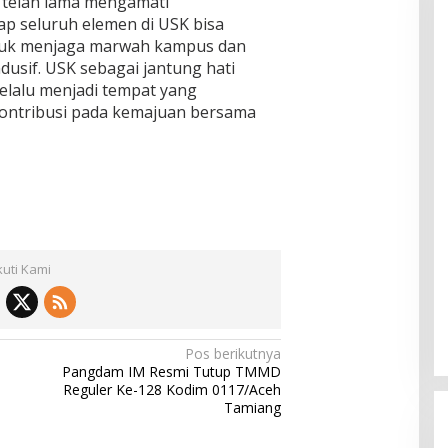
 telah lama mengamati
p seluruh elemen di USK bisa
tuk menjaga marwah kampus dan
sif. USK sebagai jantung hati
elalu menjadi tempat yang
ontribusi pada kemajuan bersama
kuti Kami
Pos berikutnya
Pangdam IM Resmi Tutup TMMD
Reguler Ke-128 Kodim 0117/Aceh
Tamiang