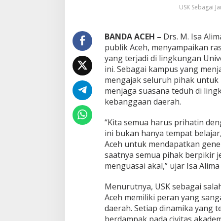
d
USK Sebagai Ja
u
h
BANDA ACEH –
Drs. M. Isa Alim
publik Aceh, menyampaikan ras
yang terjadi di lingkungan Uni
ini. Sebagai kampus yang menjad
mengajak seluruh pihak untuk 
menjaga suasana teduh di lin
kebanggaan daerah.
“Kita semua harus prihatin den
ini bukan hanya tempat belajar,
Aceh untuk mendapatkan genera
saatnya semua pihak berpikir 
menguasai akal,” ujar Isa Alim
Menurutnya, USK sebagai salah
Aceh memiliki peran yang sang
daerah. Setiap dinamika yang te
berdampak pada civitas akademi