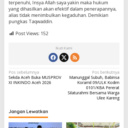
terpenuhi, Insya Allah saya yakin maka hukum
yang dihasilkan akan efektif dalam penerapannya,
alias tidak menimbulkan kegaduhan. Demikian
pungkas Taqwaddin.
Post Views:
152
Ikuti Kami
N
Pos sebelumnya
Pos berikutnya
Sekda Aceh Buka MUSPROV
Manunggal Subuh, Babinsa
a
XI INKINDO Aceh 2026
Koramil 09/ULK Kodim
v
0101/KBA Pererat
Silaturahmi Bersama Warga
i
Ulee Kareng
g
Jangan Lewatkan
a
s