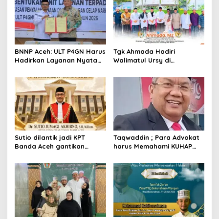
i
p
o
s
BNNP Aceh: ULT P4GN Harus
Tgk Ahmada Hadiri
Hadirkan Layanan Nyata
Walimatul Ursy di
bagi Masyarakat
Samalanga, Pererat
Subulussalam
Silaturahmi dengan
Masyarakat
Sutio dilantik jadi KPT
Taqwaddin ; Para Advokat
Banda Aceh gantikan
harus Memahami KUHAP
Nursyam yang dimutasi
2026
sebagai KPT Banjarmasin