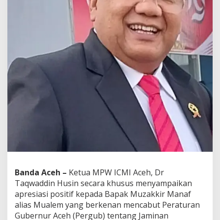
u
a
l
e
m
C
a
b
u
t
P
e
r
g
u
b
J
K
A
Banda Aceh –
Ketua MPW ICMI Aceh, Dr
Taqwaddin Husin secara khusus menyampaikan
apresiasi positif kepada Bapak Muzakkir Manaf
alias Mualem yang berkenan mencabut Peraturan
Gubernur Aceh (Pergub) tentang Jaminan