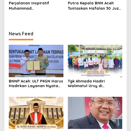
Perjalanan Inspiratif
Putra Kepala BNN Aceh
Muhammad
Tuntaskan Hafalan 30 Juz
Habiburrahman bin Dedy
Al-Qur’an Bil Ghaib
Tabrani: Dari Santri Cilik di
Malaysia hingga Tasmi’ 30
Juz Bil Ghaib
News Feed
BNNP Aceh: ULT P4GN Harus
Tgk Ahmada Hadiri
Hadirkan Layanan Nyata
Walimatul Ursy di
bagi Masyarakat
Samalanga, Pererat
Subulussalam
Silaturahmi dengan
Masyarakat