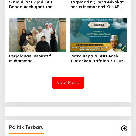
Sutio dilantik jadi KPT
Taqwaddin ; Para Advokat
Banda Aceh gantikan
harus Memahami KUHAP
Nursyam yang dimutasi
2026
sebagai KPT Banjarmasin
Perjalanan Inspiratif
Putra Kepala BNN Aceh
Muhammad
Tuntaskan Hafalan 30 Juz
Habiburrahman bin Dedy
Al-Qur’an Bil Ghaib
Tabrani: Dari Santri Cilik di
Malaysia hingga Tasmi’ 30
Juz Bil Ghaib
View More
Politik Terbaru