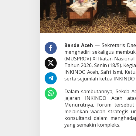
e
h
2
0
2
6
Banda Aceh —
Sekretaris Dae
menghadiri sekaligus membuk
(MUSPROV) XI Ikatan Nasional
Tahun 2026, Senin (18/5). Kegia
INKINDO Aceh, Safri Ismi, Ke
serta sejumlah ketua INKINDO d
Dalam sambutannya, Sekda A
jajaran INKINDO Aceh ata
Menurutnya, forum tersebut
melainkan wadah strategis u
konsultansi dalam menghada
yang semakin kompleks.