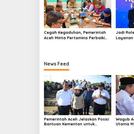
Cegah Kegaduhan, Pemerintah
Jadi Rol
Aceh Minta Pertamina Perbaiki
Layanan 
Pelayanan SPBU
Gratis, 
Indonesi
News Feed
Pemerintah Aceh Jelaskan Posisi
‎Wagub A
Bantuan Kementan untuk
Utama M
Pemulihan Sawah dan Kebun
Beriman 