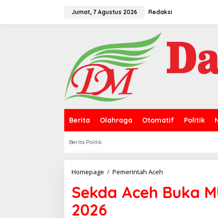
L
e
Jumat, 7 Agustus 2026
Redaksi
w
a
t
i
k
e
k
o
n
t
e
n
Berita
Olahraga
Otomatif
Politik
Berita Politik
Homepage
/
Pemerintah Aceh
S
e
Sekda Aceh Buka M
k
d
2026
a
A