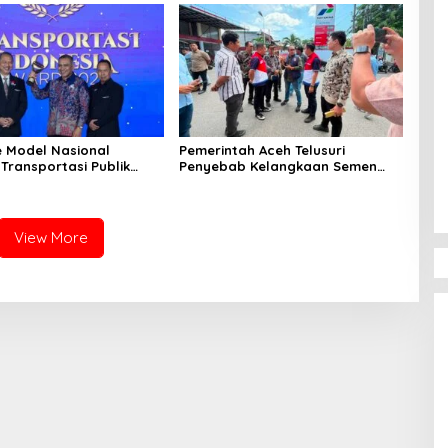
e Model Nasional
Pemerintah Aceh Telusuri
Transportasi Publik
Penyebab Kelangkaan Semen
Mualem Raih Transportasi
dan BBM
a Award 2026
View More