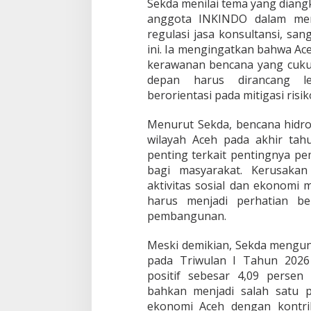
Sekda menilai tema yang diang
anggota INKINDO dalam men
regulasi jasa konsultansi, san
ini. Ia mengingatkan bahwa A
kerawanan bencana yang cuku
depan harus dirancang leb
berorientasi pada mitigasi risi
Menurut Sekda, bencana hidr
wilayah Aceh pada akhir tah
penting terkait pentingnya 
bagi masyarakat. Kerusakan
aktivitas sosial dan ekonomi 
harus menjadi perhatian b
pembangunan.
Meski demikian, Sekda meng
pada Triwulan I Tahun 202
positif sebesar 4,09 persen
bahkan menjadi salah satu 
ekonomi Aceh dengan kontrib