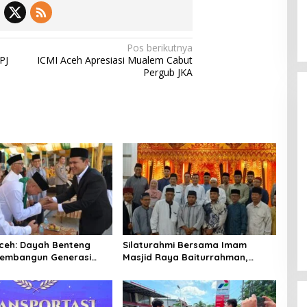
Pos berikutnya
PJ
ICMI Aceh Apresiasi Mualem Cabut
Pergub JKA
ceh: Dayah Benteng
‎Silaturahmi Bersama Imam
embangun Generasi
Masjid Raya Baiturrahman,
dan Berakhlak
Wagub Aceh Perkuat Sinergi
dengan Ulama