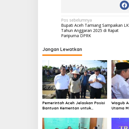
N
Pos sebelumnya
Bupati Aceh Tamiang Sampaikan LK
a
Tahun Anggaran 2025 di Rapat
v
Paripurna DPRK
i
Jangan Lewatkan
g
a
s
i
p
o
s
Pemerintah Aceh Jelaskan Posisi
‎Wagub A
Bantuan Kementan untuk
Utama M
Pemulihan Sawah dan Kebun
Beriman 