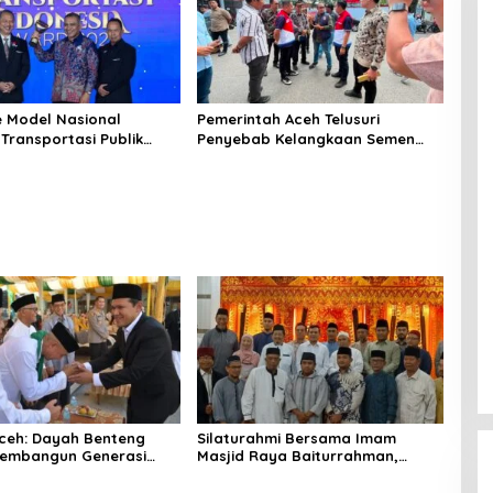
e Model Nasional
Pemerintah Aceh Telusuri
Transportasi Publik
Penyebab Kelangkaan Semen
Mualem Raih Transportasi
dan BBM
a Award 2026
ceh: Dayah Benteng
‎Silaturahmi Bersama Imam
embangun Generasi
Masjid Raya Baiturrahman,
dan Berakhlak
Wagub Aceh Perkuat Sinergi
dengan Ulama