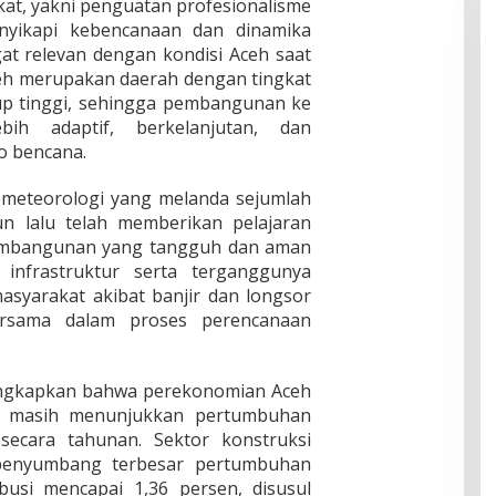
kat, yakni penguatan profesionalisme
yikapi kebencanaan dan dinamika
gat relevan dengan kondisi Aceh saat
ceh merupakan daerah dengan tingkat
p tinggi, sehingga pembangunan ke
ih adaptif, berkelanjutan, dan
ko bencana.
ometeorologi yang melanda sejumlah
un lalu telah memberikan pelajaran
pembangunan yang tangguh dan aman
 infrastruktur serta terganggunya
masyarakat akibat banjir dan longsor
ersama dalam proses perencanaan
ungkapkan bahwa perekonomian Aceh
6 masih menunjukkan pertumbuhan
 secara tahunan. Sektor konstruksi
penyumbang terbesar pertumbuhan
usi mencapai 1,36 persen, disusul