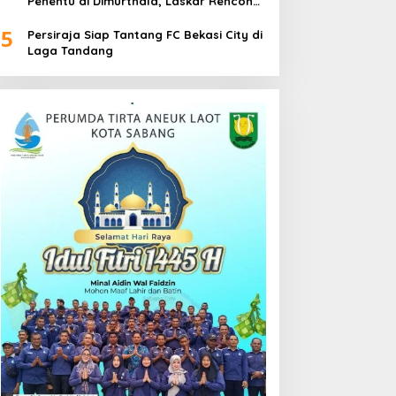
Penentu di Dimurthala, Laskar Rencong
Bidik Tiga Poin
5
Persiraja Siap Tantang FC Bekasi City di
Laga Tandang