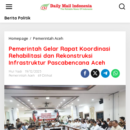
L
e
w
a
Berita Politik
t
i
k
Homepage
/
Pemerintah Aceh
P
e
e
k
Pemerintah Gelar Rapat Koordinasi
m
o
e
n
Rehabilitasi dan Rekonstruksi
r
t
Infrastruktur Pascabencana Aceh
i
e
n
n
Mul Yadi
19/12/2025
t
Pemerintah Aceh
69 Dilihat
a
h
G
e
l
a
r
R
a
p