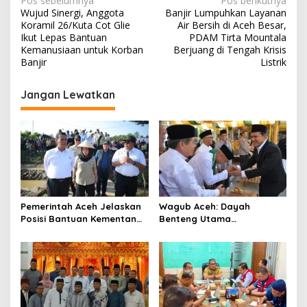
N
Pos sebelumnya
Pos berikutnya
Wujud Sinergi, Anggota
Banjir Lumpuhkan Layanan
a
Koramil 26/Kuta Cot Glie
Air Bersih di Aceh Besar,
v
Ikut Lepas Bantuan
PDAM Tirta Mountala
Kemanusiaan untuk Korban
Berjuang di Tengah Krisis
i
Banjir
Listrik
g
Jangan Lewatkan
a
s
i
p
o
s
Pemerintah Aceh Jelaskan
‎Wagub Aceh: Dayah
Posisi Bantuan Kementan
Benteng Utama
untuk Pemulihan Sawah
Membangun Generasi
dan Kebun
Beriman dan Berakhlak