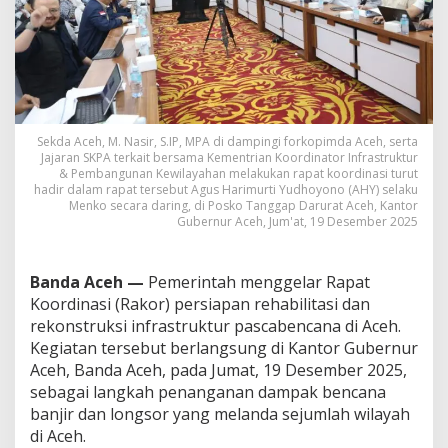
a
t
K
o
o
r
d
i
Sekda Aceh, M. Nasir, S.IP, MPA di dampingi forkopimda Aceh, serta
n
Jajaran SKPA terkait bersama Kementrian Koordinator Infrastruktur
a
& Pembangunan Kewilayahan melakukan rapat koordinasi turut
s
hadir dalam rapat tersebut Agus Harimurti Yudhoyono (AHY) selaku
Menko secara daring, di Posko Tanggap Darurat Aceh, Kantor
i
Gubernur Aceh, Jum'at, 19 Desember 2025
R
e
h
a
Banda Aceh —
Pemerintah menggelar Rapat
b
Koordinasi (Rakor) persiapan rehabilitasi dan
i
rekonstruksi infrastruktur pascabencana di Aceh.
l
Kegiatan tersebut berlangsung di Kantor Gubernur
i
Aceh, Banda Aceh, pada Jumat, 19 Desember 2025,
t
a
sebagai langkah penanganan dampak bencana
s
banjir dan longsor yang melanda sejumlah wilayah
i
di Aceh.
d