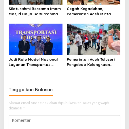
‎Silaturahmi Bersama Imam
Cegah Kegaduhan,
Masjid Raya Baiturrahman,
Pemerintah Aceh Minta
Wagub Aceh Perkuat
Pertamina Perbaiki
Sinergi dengan Ulama
Pelayanan SPBU
Jadi Role Model Nasional
Pemerintah Aceh Telusuri
Layanan Transportasi
Penyebab Kelangkaan
Publik Gratis, Mualem Raih
Semen dan BBM
Transportasi Indonesia
Award 2026
Tinggalkan Balasan
Alamat email Anda tidak akan dipublikasikan.
Ruas yang wajib
ditandai
*