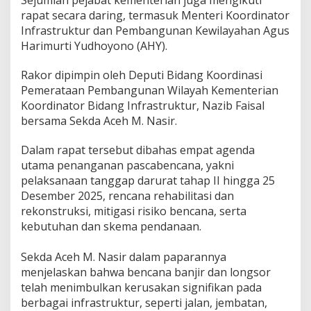
u
rapat secara daring, termasuk Menteri Koordinator
r
Infrastruktur dan Pembangunan Kewilayahan Agus
P
Harimurti Yudhoyono (AHY).
a
s
c
Rakor dipimpin oleh Deputi Bidang Koordinasi
a
Pemerataan Pembangunan Wilayah Kementerian
b
Koordinator Bidang Infrastruktur, Nazib Faisal
e
bersama Sekda Aceh M. Nasir.
n
c
a
Dalam rapat tersebut dibahas empat agenda
n
utama penanganan pascabencana, yakni
a
pelaksanaan tanggap darurat tahap II hingga 25
A
Desember 2025, rencana rehabilitasi dan
c
e
rekonstruksi, mitigasi risiko bencana, serta
h
kebutuhan dan skema pendanaan.
‎Sekda Aceh M. Nasir dalam paparannya
menjelaskan bahwa bencana banjir dan longsor
telah menimbulkan kerusakan signifikan pada
berbagai infrastruktur, seperti jalan, jembatan,