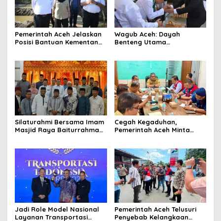
Pemerintah Aceh Jelaskan
‎Wagub Aceh: Dayah
Posisi Bantuan Kementan
Benteng Utama
untuk Pemulihan Sawah
Membangun Generasi
dan Kebun
Beriman dan Berakhlak
‎Silaturahmi Bersama Imam
Cegah Kegaduhan,
Masjid Raya Baiturrahman,
Pemerintah Aceh Minta
Wagub Aceh Perkuat
Pertamina Perbaiki
Sinergi dengan Ulama
Pelayanan SPBU
Jadi Role Model Nasional
Pemerintah Aceh Telusuri
Layanan Transportasi
Penyebab Kelangkaan