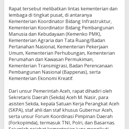
a
‎Rapat tersebut melibatkan lintas kementerian dan
n
R
lembaga di tingkat pusat, di antaranya
e
Kementerian Koordinator Bidang Infrastruktur,
k
Kementerian Koordinator Bidang Pembangunan
o
Manusia dan Kebudayaan (Kemenko PMK),
n
s
Kementerian Agraria dan Tata Ruang/Badan
t
Pertanahan Nasional, Kementerian Pekerjaan
r
Umum, Kementerian Perhubungan, Kementerian
u
Perumahan dan Kawasan Permukiman,
k
Kementerian Transmigrasi, Badan Perencanaan
s
i
Pembangunan Nasional (Bappenas), serta
I
Kementerian Ekonomi Kreatif.
n
f
‎Dari unsur Pemerintah Aceh, rapat dihadiri oleh
r
a
Sekretaris Daerah (Sekda) Aceh M. Nasir, para
s
asisten Sekda, kepala Satuan Kerja Perangkat Aceh
t
(SKPA), staf ahli dan staf khusus Gubernur Aceh,
r
serta unsur Forum Koordinasi Pimpinan Daerah
u
(Forkopimda), termasuk TNI, Polri, dan Basarnas.
k
t
Sejumlah pejabat kementerian juga mengikuti