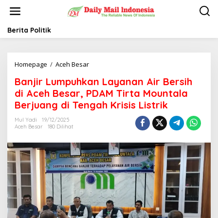
L
e
w
a
Berita Politik
t
i
k
Homepage
/
Aceh Besar
B
e
a
k
Banjir Lumpuhkan Layanan Air Bersih
n
o
j
n
di Aceh Besar, PDAM Tirta Mountala
i
t
Berjuang di Tengah Krisis Listrik
r
e
L
n
Mul Yadi
19/12/2025
u
Aceh Besar
180 Dilihat
m
p
u
h
k
a
n
L
a
y