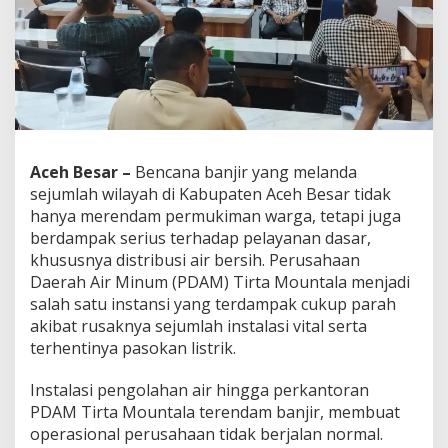
a
n
a
n
A
i
r
B
e
Aceh Besar –
Bencana banjir yang melanda
r
s
sejumlah wilayah di Kabupaten Aceh Besar tidak
i
hanya merendam permukiman warga, tetapi juga
h
berdampak serius terhadap pelayanan dasar,
d
khususnya distribusi air bersih. Perusahaan
i
A
Daerah Air Minum (PDAM) Tirta Mountala menjadi
c
salah satu instansi yang terdampak cukup parah
e
akibat rusaknya sejumlah instalasi vital serta
h
terhentinya pasokan listrik.
B
e
s
Instalasi pengolahan air hingga perkantoran
a
PDAM Tirta Mountala terendam banjir, membuat
r
operasional perusahaan tidak berjalan normal.
,