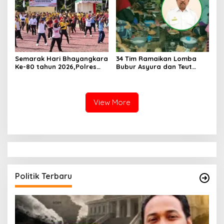
Masyarakat
dan Praperadilan Menurut
KUHP dan KUHAP Baru
Semarak Hari Bhayangkara
34 Tim Ramaikan Lomba
Ke-80 tahun 2026,Polres
Bubur Asyura dan Teut
Aceh Besar Gelar Olahraga
Apam Aceh Besar
Bersama dan Bagikan
Doorprize Meriah
View More
Politik Terbaru