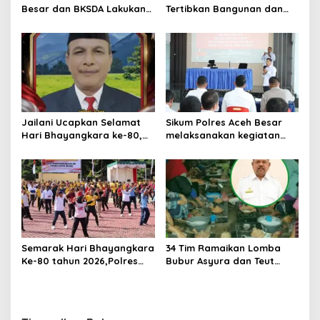
Besar dan BKSDA Lakukan
Tertibkan Bangunan dan
Pengecekan Dugaan
Lapak di Pasar Induk
Aktifitas Pertambangan
Lambaro
Emas Tanpa Izin Di
Kawasan Hutan Jantho
Jailani Ucapkan Selamat
Sikum Polres Aceh Besar
Hari Bhayangkara ke-80,
melaksanakan kegiatan
Apresiasi Dedikasi Polri
Penyuluhan Hukum tentang
Mengabdi untuk
Penyelidikan, Penyidikan,
Masyarakat
dan Praperadilan Menurut
KUHP dan KUHAP Baru
Semarak Hari Bhayangkara
34 Tim Ramaikan Lomba
Ke-80 tahun 2026,Polres
Bubur Asyura dan Teut
Aceh Besar Gelar Olahraga
Apam Aceh Besar
Bersama dan Bagikan
Doorprize Meriah