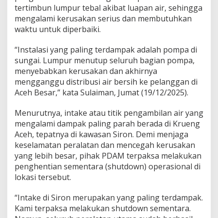
d
tertimbun lumpur tebal akibat luapan air, sehingga
i
mengalami kerusakan serius dan membutuhkan
T
waktu untuk diperbaiki.
e
n
“Instalasi yang paling terdampak adalah pompa di
g
a
sungai. Lumpur menutup seluruh bagian pompa,
h
menyebabkan kerusakan dan akhirnya
K
mengganggu distribusi air bersih ke pelanggan di
r
Aceh Besar,” kata Sulaiman, Jumat (19/12/2025).
i
s
i
Menurutnya, intake atau titik pengambilan air yang
s
mengalami dampak paling parah berada di Krueng
L
Aceh, tepatnya di kawasan Siron. Demi menjaga
i
keselamatan peralatan dan mencegah kerusakan
s
yang lebih besar, pihak PDAM terpaksa melakukan
t
r
penghentian sementara (shutdown) operasional di
i
lokasi tersebut.
k
“Intake di Siron merupakan yang paling terdampak.
Kami terpaksa melakukan shutdown sementara.