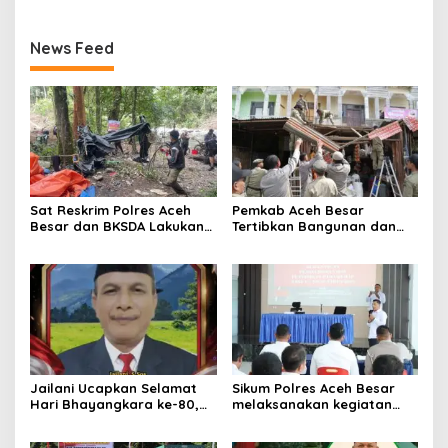
News Feed
Sat Reskrim Polres Aceh
Pemkab Aceh Besar
Besar dan BKSDA Lakukan
Tertibkan Bangunan dan
Pengecekan Dugaan
Lapak di Pasar Induk
Aktifitas Pertambangan
Lambaro
Emas Tanpa Izin Di
Kawasan Hutan Jantho
Jailani Ucapkan Selamat
Sikum Polres Aceh Besar
Hari Bhayangkara ke-80,
melaksanakan kegiatan
Apresiasi Dedikasi Polri
Penyuluhan Hukum tentang
Mengabdi untuk
Penyelidikan, Penyidikan,