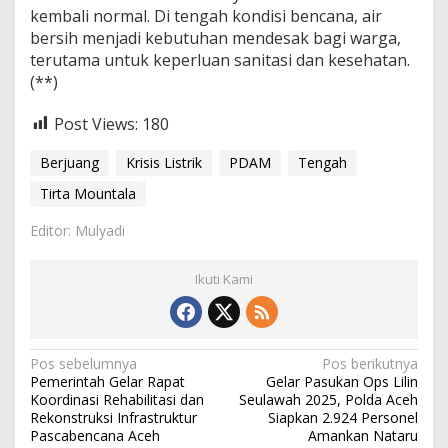
kembali normal. Di tengah kondisi bencana, air
bersih menjadi kebutuhan mendesak bagi warga,
terutama untuk keperluan sanitasi dan kesehatan.
(**)
Post Views:
180
Berjuang
Krisis Listrik
PDAM
Tengah
Tirta Mountala
Editor: Mulyadi
Ikuti Kami
N
Pos sebelumnya
Pos berikutnya
Pemerintah Gelar Rapat
Gelar Pasukan Ops Lilin
a
Koordinasi Rehabilitasi dan
Seulawah 2025, Polda Aceh
v
Rekonstruksi Infrastruktur
Siapkan 2.924 Personel
Pascabencana Aceh
Amankan Nataru