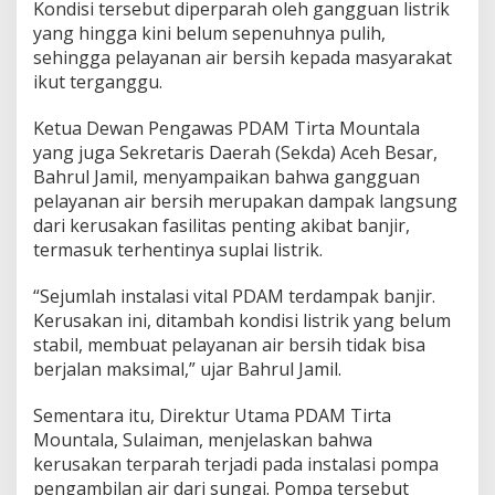
Kondisi tersebut diperparah oleh gangguan listrik
P
yang hingga kini belum sepenuhnya pulih,
D
A
sehingga pelayanan air bersih kepada masyarakat
M
ikut terganggu.
T
i
Ketua Dewan Pengawas PDAM Tirta Mountala
r
yang juga Sekretaris Daerah (Sekda) Aceh Besar,
t
a
Bahrul Jamil, menyampaikan bahwa gangguan
M
pelayanan air bersih merupakan dampak langsung
o
dari kerusakan fasilitas penting akibat banjir,
u
termasuk terhentinya suplai listrik.
n
t
a
“Sejumlah instalasi vital PDAM terdampak banjir.
l
Kerusakan ini, ditambah kondisi listrik yang belum
a
stabil, membuat pelayanan air bersih tidak bisa
B
berjalan maksimal,” ujar Bahrul Jamil.
e
r
j
Sementara itu, Direktur Utama PDAM Tirta
u
Mountala, Sulaiman, menjelaskan bahwa
a
kerusakan terparah terjadi pada instalasi pompa
n
pengambilan air dari sungai. Pompa tersebut
g