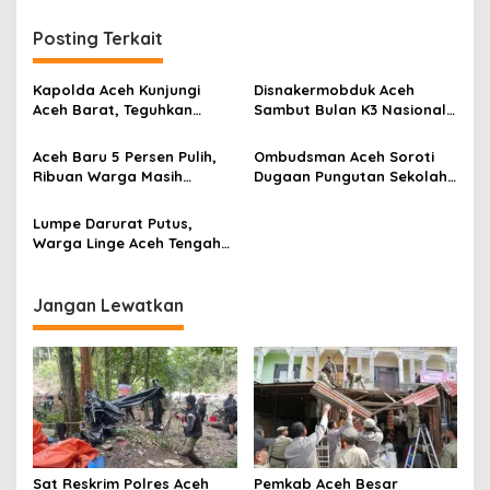
i
g
Posting Terkait
a
s
Kapolda Aceh Kunjungi
Disnakermobduk Aceh
Aceh Barat, Teguhkan
Sambut Bulan K3 Nasional
i
Peran Polri di Tengah
2026 di Tengah Tanggap
p
Pascabencana
Darurat Bencana
Aceh Baru 5 Persen Pulih,
Ombudsman Aceh Soroti
Ribuan Warga Masih
Dugaan Pungutan Sekolah
o
Bertahan di Tengah Luka
di Tengah Pemulihan
s
Bencana
Pascabencana
Lumpe Darurat Putus,
Warga Linge Aceh Tengah
Nyaris Terseret Arus Sungai
Wih
Jangan Lewatkan
Sat Reskrim Polres Aceh
Pemkab Aceh Besar