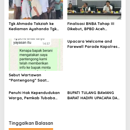
i
p
o
s
Tgk Ahmada Takziah ke
Finalisasi BNBA Tahap III
Kediaman Ayahanda Tgk
Dikebut, BPBD Aceh
Zumadi di Peudada
Tamiang Libatkan Datok
Penghulu untuk Vervali
Upacara Welcome and
Stimulan Rumah
Farewell Parade Kapolres
Tulang Bawang Barat
Berlangsung Khidmat
Sebut Wartawan
“Pantengong” Saat
Dikonfirmasi, Kadisdik Aceh
Diduga Langgar Hukum &
Penuhi Hak Kependudukan
BUPATI TULANG BAWANG
Etika, DPR‑Provinsi,
Warga, Pemkab Tubaba
BARAT HADIRI UPACARA DAN
Gubernur dan PLLDA
Gelar Sidang Isbat Nikah
SYUKURAN HARI
Diminta Segera Bertindak
Terpadu dan Teken MOU
BHAYANGKARA KE-80 TAHUN
Lintas Sektoral
2026
Tinggalkan Balasan