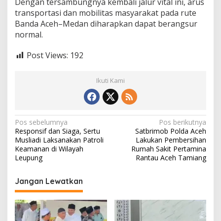
Dengan tersambungnya kembali jalur vital ini, arus
transportasi dan mobilitas masyarakat pada rute
Banda Aceh–Medan diharapkan dapat berangsur
normal.
Post Views:
192
Ikuti Kami
N
Pos sebelumnya
Pos berikutnya
Responsif dan Siaga, Sertu
Satbrimob Polda Aceh
a
Musliadi Laksanakan Patroli
Lakukan Pembersihan
v
Keamanan di Wilayah
Rumah Sakit Pertamina
Leupung
Rantau Aceh Tamiang
i
g
Jangan Lewatkan
a
s