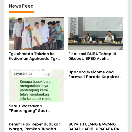
News Feed
Tgk Ahmada Takziah ke
Finalisasi BNBA Tahap III
Kediaman Ayahanda Tgk
Dikebut, BPBD Aceh
Zumadi di Peudada
Tamiang Libatkan Datok
Penghulu untuk Vervali
Upacara Welcome and
Stimulan Rumah
Farewell Parade Kapolres
Tulang Bawang Barat
Berlangsung Khidmat
Sebut Wartawan
“Pantengong” Saat
Dikonfirmasi, Kadisdik Aceh
Diduga Langgar Hukum &
Penuhi Hak Kependudukan
BUPATI TULANG BAWANG
Etika, DPR‑Provinsi,
Warga, Pemkab Tubaba
BARAT HADIRI UPACARA DAN
Gubernur dan PLLDA