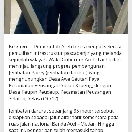
e
r
a
L
a
i
k
F
u
Bireuen
— Pemerintah Aceh terus mengakselerasi
n
pemulihan infrastruktur pascabanjir yang melanda
g
sejumlah wilayah. Wakil Gubernur Aceh, Fadhlullah,
s
meninjau langsung progres pembangunan
i
Jembatan Bailey (jembatan darurat) yang
menghubungkan Desa Awe Geutah Paya,
Kecamatan Peusangan Siblah Krueng, dengan
Desa Teupin Reudeup, Kecamatan Peusangan
Selatan, Selasa (16/12).
Jembatan darurat sepanjang 35 meter tersebut
disiapkan sebagai jalur alternatif sementara pada
ruas jalan nasional Banda Aceh–Medan. Hingga
saat ini, pengerjaan telah memasuki tahap