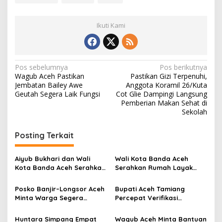
i
a
n
Ikuti Kami
g
N
Pos sebelumnya
Pos berikutnya
Wagub Aceh Pastikan
Pastikan Gizi Terpenuhi,
a
Jembatan Bailey Awe
Anggota Koramil 26/Kuta
v
Geutah Segera Laik Fungsi
Cot Glie Dampingi Langsung
Pemberian Makan Sehat di
i
Sekolah
g
Posting Terkait
a
s
Aiyub Bukhari dan Wali
Wali Kota Banda Aceh
i
Kota Banda Aceh Serahkan
Serahkan Rumah Layak
p
Rumah Layak Huni di
Huni untuk Warga Lambaro
Lambaro Skep
Skep
Posko Banjir–Longsor Aceh
Bupati Aceh Tamiang
o
Minta Warga Segera
Percepat Verifikasi
s
Laporkan Kerusakan
Kerusakan Rumah Warga
Rumah hingga 15 Januari
Pascabanjir
Huntara Simpang Empat
Wagub Aceh Minta Bantuan