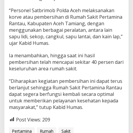
k
i
“Personel Satbrimob Polda Aceh melaksanakan
t
korve atau pembersihan di Rumah Sakit Pertamina
P
Rantau, Kabupaten Aceh Tamiang, dengan
e
menggunakan berbagai peralatan, antara lain
r
t
sapu lidi, sekop, cangkul, sapu lantai, dan kain lap,”
a
ujar Kabid Humas.
m
i
Ia menambahkan, hingga saat ini hasil
n
pembersihan telah mencapai sekitar 40 persen dari
a
R
keseluruhan area rumah sakit.
a
n
“Diharapkan kegiatan pembersihan ini dapat terus
t
berlanjut sehingga Rumah Sakit Pertamina Rantau
a
dapat segera berfungsi kembali secara optimal
u
A
untuk memberikan pelayanan kesehatan kepada
c
masyarakat,” tutup Kabid Humas.
e
h
Post Views:
209
T
a
Pertamina
Rumah
Sakit
m