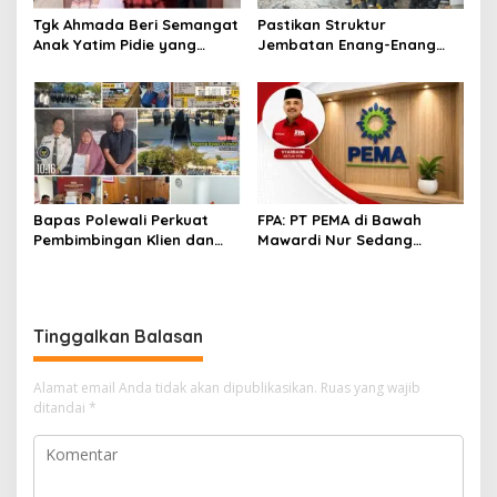
Tgk Ahmada Beri Semangat
Pastikan Struktur
Anak Yatim Pidie yang
Jembatan Enang-Enang
Berjuang Melawan Bocor
Diperkuat, Kaposwil Satgas
Jantung
PRR Aceh: Boleh tapi
Keselamatan Warga di
Atas Segalanya
Bapas Polewali Perkuat
FPA: PT PEMA di Bawah
Pembimbingan Klien dan
Mawardi Nur Sedang
Pendampingan Anak
Benahi Beban Masa Lalu,
Berhadapan dengan
Publik Perlu Beri
Hukum
Kepercayaan
Tinggalkan Balasan
Alamat email Anda tidak akan dipublikasikan.
Ruas yang wajib
ditandai
*