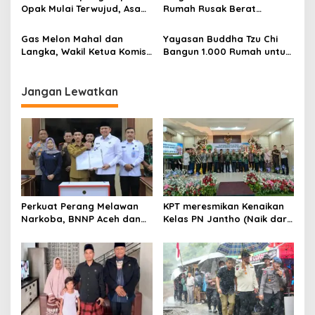
Opak Mulai Terwujud, Asa
Rumah Rusak Berat
Baru bagi Warga yang
Dinaikkan Jadi Rp98 Juta
Kehilangan Rumah
Gas Melon Mahal dan
Yayasan Buddha Tzu Chi
Langka, Wakil Ketua Komisi
Bangun 1.000 Rumah untuk
III DPRA Desak Pertamina
Korban Bencana Aceh
Tingkatkan Pengawasan
Jangan Lewatkan
Perkuat Perang Melawan
KPT meresmikan Kenaikan
Narkoba, BNNP Aceh dan
Kelas PN Jantho (Naik dari
Pemkab Aceh Barat Bentuk
Kelas II ke Kelas I B)
ULT P4GN