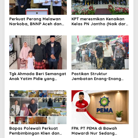
Perkuat Perang Melawan
KPT meresmikan Kenaikan
Narkoba, BNNP Aceh dan
Kelas PN Jantho (Naik dari
Pemkab Aceh Barat Bentuk
Kelas II ke Kelas I B)
ULT P4GN
Tgk Ahmada Beri Semangat
Pastikan Struktur
Anak Yatim Pidie yang
Jembatan Enang-Enang
Berjuang Melawan Bocor
Diperkuat, Kaposwil Satgas
Jantung
PRR Aceh: Boleh tapi
Keselamatan Warga di
Atas Segalanya
Bapas Polewali Perkuat
FPA: PT PEMA di Bawah
Pembimbingan Klien dan
Mawardi Nur Sedang