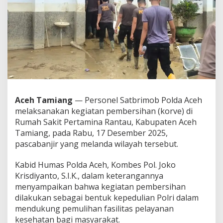
L
a
k
u
k
a
n
P
e
m
b
Aceh Tamiang
— Personel Satbrimob Polda Aceh
e
melaksanakan kegiatan pembersihan (korve) di
r
s
Rumah Sakit Pertamina Rantau, Kabupaten Aceh
i
Tamiang, pada Rabu, 17 Desember 2025,
h
pascabanjir yang melanda wilayah tersebut.
a
n
Kabid Humas Polda Aceh, Kombes Pol. Joko
R
u
Krisdiyanto, S.I.K., dalam keterangannya
m
menyampaikan bahwa kegiatan pembersihan
a
dilakukan sebagai bentuk kepedulian Polri dalam
h
mendukung pemulihan fasilitas pelayanan
S
kesehatan bagi masyarakat.
a