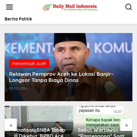
L
e
w
a
Berita Politik
t
i
k
e
k
o
n
t
Pemerintah Aceh
e
Relawan Pemprov Aceh ke Lokasi Banjir–
n
Longsor Tanpa Biaya Dinas
05/01/2026
«
»
Finalisasi BNBA Tahap
Sebut Wartawan
III Dikebut, BPBD Aceh
“Pantengong” Saat