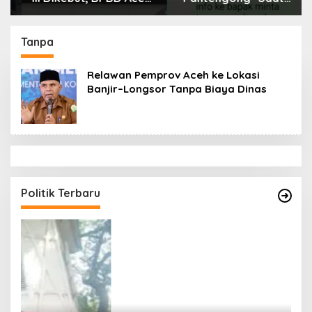
Tamiang Libatkan
Dikonfirmasi, Kadisdik
Datok Penghulu untuk
Aceh Diduga Langgar
Vervali Stimulan
Hukum & Etika,
Tanpa
Rumah
DPR‑Provinsi,
Gubernur dan PLLDA
Relawan Pemprov Aceh ke Lokasi
Diminta Segera
Banjir–Longsor Tanpa Biaya Dinas
Bertindak
Politik Terbaru