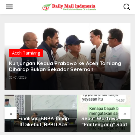
L
e
w
a
t
i
k
e
k
o
Aceh Tamiang
n
t
Kunjungan Kedua Prabowo ke Aceh Tamiang
e
Diharap Bukan Sekadar Seremoni
n
02/01/2026
«
»
Finalisasi BNBA Tahap
Sebut Wartawan
III Dikebut, BPBD Aceh
“Pantengong” Saat
Tamiang Libatkan
Dikonfirmasi, Kadisdik