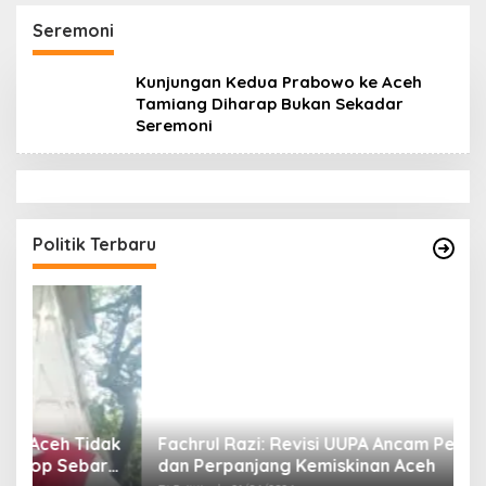
Datok Penghulu untuk
Aceh Diduga Langgar
Vervali Stimulan
Hukum & Etika,
Seremoni
Rumah
DPR‑Provinsi,
Gubernur dan PLLDA
Kunjungan Kedua Prabowo ke Aceh
Diminta Segera
Tamiang Diharap Bukan Sekadar
Bertindak
Seremoni
Politik Terbaru
ak
Fachrul Razi: Revisi UUPA Ancam Perdamaian
D
dan Perpanjang Kemiskinan Aceh
M