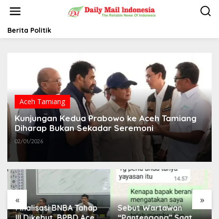
L
e
w
a
Berita Politik
t
i
k
e
k
o
n
t
Aceh Tamiang
e
Kunjungan Kedua Prabowo ke Aceh Tamiang
n
Diharap Bukan Sekadar Seremoni
02/01/2026
«
»
Finalisasi BNBA Tahap
Sebut Wartawan
III Dikebut, BPBD Aceh
“Pantengong” Saat