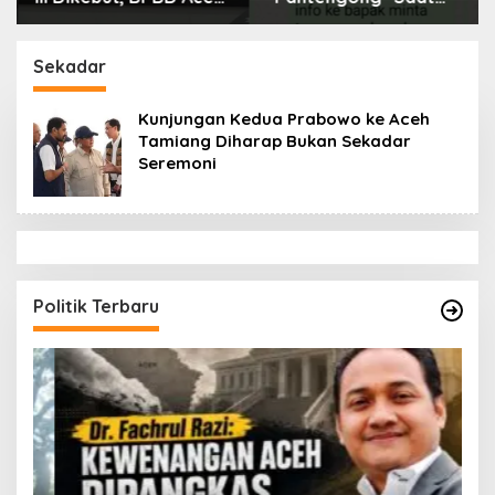
Tamiang Libatkan
Dikonfirmasi, Kadisdik
Datok Penghulu untuk
Aceh Diduga Langgar
Vervali Stimulan
Hukum & Etika,
Sekadar
Rumah
DPR‑Provinsi,
Gubernur dan PLLDA
Kunjungan Kedua Prabowo ke Aceh
Diminta Segera
Tamiang Diharap Bukan Sekadar
Bertindak
Seremoni
Politik Terbaru