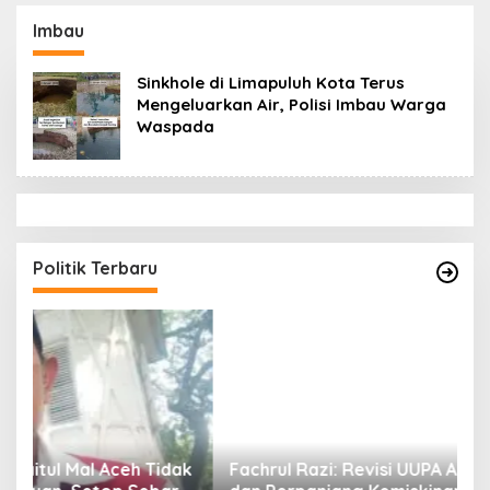
Datok Penghulu untuk
Aceh Diduga Langgar
Vervali Stimulan
Hukum & Etika,
Imbau
Rumah
DPR‑Provinsi,
Gubernur dan PLLDA
Sinkhole di Limapuluh Kota Terus
Diminta Segera
Mengeluarkan Air, Polisi Imbau Warga
Bertindak
Waspada
Politik Terbaru
ak
Fachrul Razi: Revisi UUPA Ancam Perdamaian
D