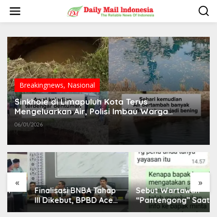
L
e
w
a
t
i
k
e
k
o
Breakingnews
,
Nasional
n
t
Sinkhole di Limapuluh Kota Terus
e
Mengeluarkan Air, Polisi Imbau Warga
n
Waspada
06/01/2026
«
»
Finalisasi BNBA Tahap
Sebut Wartawan
III Dikebut, BPBD Aceh
“Pantengong” Saat
Tamiang Libatkan
Dikonfirmasi, Kadisdik