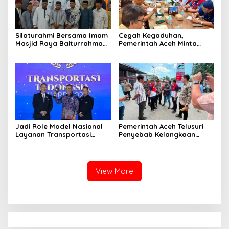
‎Silaturahmi Bersama Imam
Cegah Kegaduhan,
Masjid Raya Baiturrahman,
Pemerintah Aceh Minta
Wagub Aceh Perkuat
Pertamina Perbaiki
Sinergi dengan Ulama
Pelayanan SPBU
Jadi Role Model Nasional
Pemerintah Aceh Telusuri
Layanan Transportasi
Penyebab Kelangkaan
Publik Gratis, Mualem Raih
Semen dan BBM
Transportasi Indonesia
Award 2026
View More