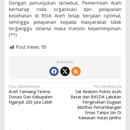
Dengan penunjukan tersebut, Pemerintah Aceh
berharap roda organisasi dan pelayanan
kesehatan di RSIA Aceh tetap berjalan optimal,
sehingga pelayanan kepada masyarakat tidak
terganggu selama masa transisi kepemimpinan.
(**)
Post Views:
95
Ikuti Kami
N
Pos sebelumnya
Pos berikutnya
Aceh Tamiang Terima
Sat Reskrim Polres Aceh
a
Donasi Dari Kabupaten
Besar dan BKSDA Lakukan
v
Nganjuk 200 Juta Lebih
Pengecekan Dugaan
Aktifitas Pertambangan
i
Emas Tanpa Izin Di
Kawasan Hutan Jantho
g
a