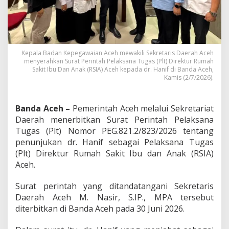
H
a
n
i
f
s
Kepala Badan Kepegawaian Aceh mewakili Sekretaris Daerah Aceh
e
menyerahkan Surat Perintah Pelaksana Tugas (Plt) Direktur Rumah
b
Sakit Ibu Dan Anak (RSIA) Aceh kepada dr. Hanif di Banda Aceh,
a
Kamis (2/7/2026).
g
a
i
Banda Aceh –
Pemerintah Aceh melalui Sekretariat
P
Daerah menerbitkan Surat Perintah Pelaksana
l
Tugas (Plt) Nomor PEG.821.2/823/2026 tentang
t
penunjukan dr. Hanif sebagai Pelaksana Tugas
D
i
(Plt) Direktur Rumah Sakit Ibu dan Anak (RSIA)
r
Aceh.
e
k
Surat perintah yang ditandatangani Sekretaris
t
Daerah Aceh M. Nasir, S.IP., MPA tersebut
u
r
diterbitkan di Banda Aceh pada 30 Juni 2026.
R
S