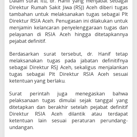
Dalam surat itu, dr. Hanif yang menjabat sebagai
I
Direktur Rumah Sakit Jiwa (RSJ) Aceh diberi tugas
A
tambahan untuk melaksanakan tugas sebagai Plt
A
c
Direktur RSIA Aceh. Penugasan ini dilakukan untuk
e
menjamin kelancaran penyelenggaraan tugas dan
h
pelayanan di RSIA Aceh hingga ditetapkannya
pejabat definitif.
Berdasarkan surat tersebut, dr. Hanif tetap
melaksanakan tugas pada jabatan definitifnya
sebagai Direktur RSJ Aceh, sekaligus menjalankan
tugas sebagai Plt Direktur RSIA Aceh sesuai
ketentuan yang berlaku.
Surat perintah juga menegaskan bahwa
pelaksanaan tugas dimulai sejak tanggal yang
ditetapkan dan berakhir setelah pejabat definitif
Direktur RSIA Aceh dilantik atau terdapat
ketentuan lain sesuai peraturan perundang-
undangan.