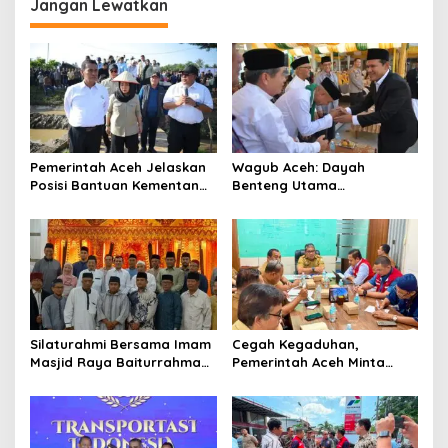
Jangan Lewatkan
s
i
p
o
s
Pemerintah Aceh Jelaskan
‎Wagub Aceh: Dayah
Posisi Bantuan Kementan
Benteng Utama
untuk Pemulihan Sawah
Membangun Generasi
dan Kebun
Beriman dan Berakhlak
‎Silaturahmi Bersama Imam
Cegah Kegaduhan,
Masjid Raya Baiturrahman,
Pemerintah Aceh Minta
Wagub Aceh Perkuat
Pertamina Perbaiki
Sinergi dengan Ulama
Pelayanan SPBU