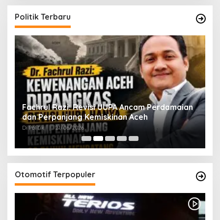
Politik Terbaru
ak
Fachrul Razi: Revisi UUPA Ancam Perdamaian
D
dan Perpanjang Kemiskinan Aceh
M
Di Politik
|
21/06/2026
Di 
Otomotif Terpopuler