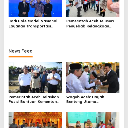
Jadi Role Model Nasional
Pemerintah Aceh Telusuri
Layanan Transportasi
Penyebab Kelangkaan
Publik Gratis, Mualem Raih
Semen dan BBM
Transportasi Indonesia
Award 2026
News Feed
Pemerintah Aceh Jelaskan
‎Wagub Aceh: Dayah
Posisi Bantuan Kementan
Benteng Utama
untuk Pemulihan Sawah
Membangun Generasi
dan Kebun
Beriman dan Berakhlak