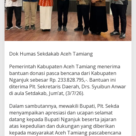
o
n
a
s
i
D
a
r
i
K
Dok Humas Sekdakab Aceh Tamiang
a
b
Pemerintah Kabupaten Aceh Tamiang menerima
u
bantuan donasi pasca bencana dari Kabupaten
p
a
Nganjuk sebesar Rp. 233.828.795,-. Bantuan ini
t
diterima Plt. Sekretaris Daerah, Drs. Syuibun Anwar
e
di aula Setdakab, Jum’at, (3/7/26).
n
N
Dalam sambutannya, mewakili Bupati, Plt. Sekda
g
a
menyampaikan apresiasi dan ucapan selamat
n
datang kepada Bupati Nganjuk beserta jajaran
j
atas kepedulian dan dukungan yang diberikan
u
kepada masyarakat Aceh Tamiang pascabencana
k