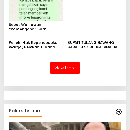
Tulang Bawang Barat
Berlangsung Khidmat
Sebut Wartawan
“Pantengong” Saat
Dikonfirmasi, Kadisdik Aceh
Diduga Langgar Hukum &
Penuhi Hak Kependudukan
BUPATI TULANG BAWANG
Etika, DPR‑Provinsi,
Warga, Pemkab Tubaba
BARAT HADIRI UPACARA DAN
Gubernur dan PLLDA
Gelar Sidang Isbat Nikah
SYUKURAN HARI
Diminta Segera Bertindak
Terpadu dan Teken MOU
BHAYANGKARA KE-80 TAHUN
Lintas Sektoral
2026
View More
Politik Terbaru