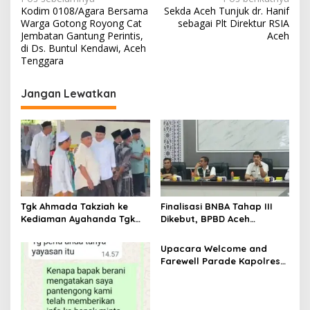
N
Kodim 0108/Agara Bersama
Sekda Aceh Tunjuk dr. Hanif
a
Warga Gotong Royong Cat
sebagai Plt Direktur RSIA
v
Jembatan Gantung Perintis,
Aceh
di Ds. Buntul Kendawi, Aceh
i
Tenggara
g
Jangan Lewatkan
a
s
i
p
o
s
Tgk Ahmada Takziah ke
Finalisasi BNBA Tahap III
Kediaman Ayahanda Tgk
Dikebut, BPBD Aceh
Zumadi di Peudada
Tamiang Libatkan Datok
Penghulu untuk Vervali
Upacara Welcome and
Stimulan Rumah
Farewell Parade Kapolres
Tulang Bawang Barat
Berlangsung Khidmat