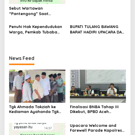
Sebut Wartawan
“Pantengong” Saat
Dikonfirmasi, Kadisdik Aceh
Diduga Langgar Hukum &
Penuhi Hak Kependudukan
BUPATI TULANG BAWANG
Etika, DPR‑Provinsi,
Warga, Pemkab Tubaba
BARAT HADIRI UPACARA DAN
Gubernur dan PLLDA
Gelar Sidang Isbat Nikah
SYUKURAN HARI
Diminta Segera Bertindak
Terpadu dan Teken MOU
BHAYANGKARA KE-80 TAHUN
Lintas Sektoral
2026
News Feed
Tgk Ahmada Takziah ke
Finalisasi BNBA Tahap III
Kediaman Ayahanda Tgk
Dikebut, BPBD Aceh
Zumadi di Peudada
Tamiang Libatkan Datok
Penghulu untuk Vervali
Upacara Welcome and
Stimulan Rumah
Farewell Parade Kapolres