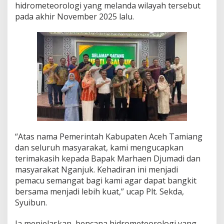
hidrometeorologi yang melanda wilayah tersebut
2
0
pada akhir November 2025 lalu.
0
J
u
t
a
L
e
b
i
h
“Atas nama Pemerintah Kabupaten Aceh Tamiang
dan seluruh masyarakat, kami mengucapkan
terimakasih kepada Bapak Marhaen Djumadi dan
masyarakat Nganjuk. Kehadiran ini menjadi
pemacu semangat bagi kami agar dapat bangkit
bersama menjadi lebih kuat,” ucap Plt. Sekda,
Syuibun.
Ia menjelaskan, bencana hidrometeorologi yang