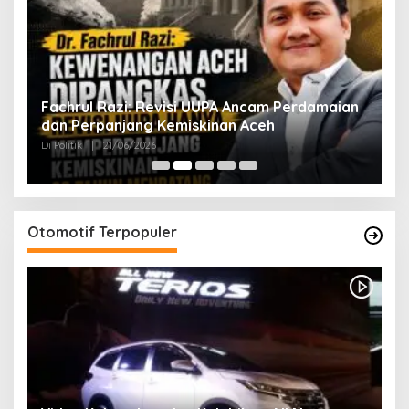
ak
Fachrul Razi: Revisi UUPA Ancam Perdamaian
D
dan Perpanjang Kemiskinan Aceh
M
Di Politik
|
21/06/2026
Di 
Otomotif Terpopuler