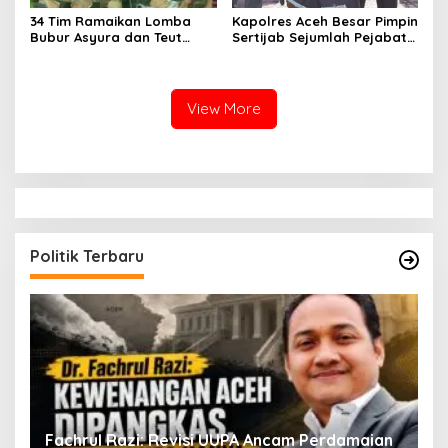
34 Tim Ramaikan Lomba
Kapolres Aceh Besar Pimpin
Bubur Asyura dan Teut
Sertijab Sejumlah Pejabat
Apam Aceh Besar
Utama dan Kapolsek
Jajaran
View More
Politik Terbaru
ak
Fachrul Razi: Revisi UUPA Ancam Perdamaian
D