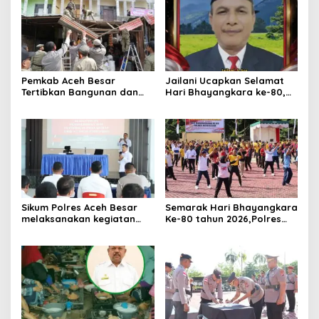
Pemkab Aceh Besar
Jailani Ucapkan Selamat
Tertibkan Bangunan dan
Hari Bhayangkara ke-80,
Lapak di Pasar Induk
Apresiasi Dedikasi Polri
Lambaro
Mengabdi untuk
Masyarakat
Sikum Polres Aceh Besar
Semarak Hari Bhayangkara
melaksanakan kegiatan
Ke-80 tahun 2026,Polres
Penyuluhan Hukum tentang
Aceh Besar Gelar Olahraga
Penyelidikan, Penyidikan,
Bersama dan Bagikan
dan Praperadilan Menurut
Doorprize Meriah
KUHP dan KUHAP Baru