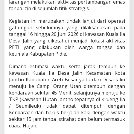
larangan melakukan aktivitas pertambangan emas
a
tanpa izin di sejumlah titik strategis.
w
a
Kegiatan ini merupakan tindak lanjut dari operasi
s
a
gabungan sebelumnya yang dilaksanakan pada
n
tanggal 16 hingga 20 Juni 2026 di kawasan Kuala Ila
H
Desa Jalin yang diketahui menjadi lokasi aktivitas
u
PETI yang dilakukan oleh warga tangse dan
t
a
keumala Kabupaten Pidie.
n
J
Dimana estimasi waktu serta jarak tempuh ke
a
kawasan Kuala Ila Desa Jalin Kecamatan Kota
n
Jantho Kabupaten Aceh Besar yaitu dari Desa Jalin
t
h
menuju ke Camp. Orang Utan ditempuh dengan
o
kendaraan sekitar 45 Menit, selanjutnya menuju ke
TKP (Kawasan Hutan Jantho tepatnya di Krueng Ila
/ Seumileuk) tidak dapat ditempuh dengan
Kendaraan dan harus berjalan kaki dengan waktu
sekitar 15 jam tanpa istirahat dan belum termasuk
cuaca Hujan.