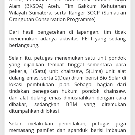
t
Alam (BKSDA) Aceh, Tim Gakkum Kehutanan
a
Wilayah Sumatera, serta Ranger SOCP (Sumatran
m
Orangutan Conservation Programme).
b
a
n
Dari hasil pengecekan di lapangan, tim tidak
g
menemukan adanya aktivitas PETI yang sedang
a
berlangsung.
n
E
Selain itu, petugas menemukan satu unit pondok
m
a
yang dijadikan tempat tinggal sementara para
s
pekerja, 1(Satu) unit chainsaw, 5(Lima) unit alat
T
dulang emas, serta 2(Dua) drum berisi Bio Solar di
a
lokasi pembukaan jalan. Sebagai bagian dari
n
tindakan penegakan hukum, pondok, chainsaw,
p
a
dan alat dulang emas dimusnahkan dengan cara
I
dibakar, sedangkan BBM yang ditemukan
z
ditumpahkan di lokasi.
i
n
Selain melakukan penindakan, petugas juga
D
i
memasang pamflet dan spanduk berisi imbauan
K