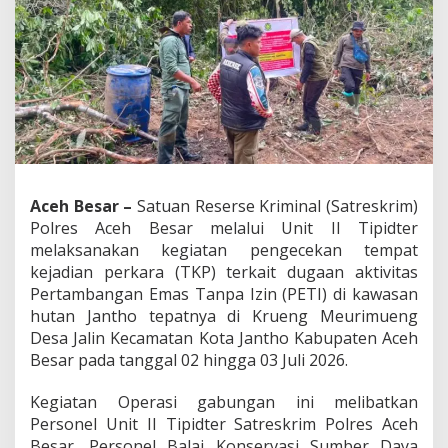
g
e
c
e
k
a
n
D
u
g
a
Aceh Besar –
Satuan Reserse Kriminal (Satreskrim)
a
Polres Aceh Besar melalui Unit II Tipidter
n
A
melaksanakan kegiatan pengecekan tempat
k
kejadian perkara (TKP) terkait dugaan aktivitas
t
Pertambangan Emas Tanpa Izin (PETI) di kawasan
i
hutan Jantho tepatnya di Krueng Meurimueng
f
i
Desa Jalin Kecamatan Kota Jantho Kabupaten Aceh
t
Besar pada tanggal 02 hingga 03 Juli 2026.
a
s
Kegiatan Operasi gabungan ini melibatkan
P
Personel Unit II Tipidter Satreskrim Polres Aceh
e
r
Besar, Personel Balai Konservasi Sumber Daya