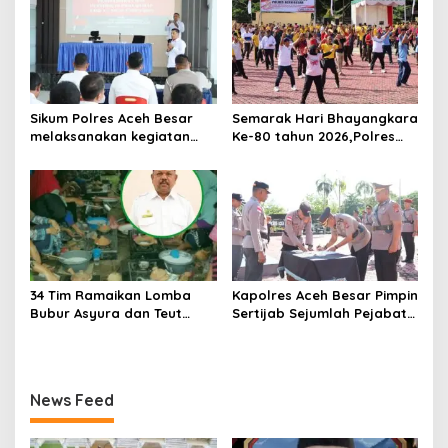
Masyarakat
Sikum Polres Aceh Besar
Semarak Hari Bhayangkara
melaksanakan kegiatan
Ke-80 tahun 2026,Polres
Penyuluhan Hukum tentang
Aceh Besar Gelar Olahraga
Penyelidikan, Penyidikan,
Bersama dan Bagikan
dan Praperadilan Menurut
Doorprize Meriah
KUHP dan KUHAP Baru
34 Tim Ramaikan Lomba
Kapolres Aceh Besar Pimpin
Bubur Asyura dan Teut
Sertijab Sejumlah Pejabat
Apam Aceh Besar
Utama dan Kapolsek
Jajaran
News Feed