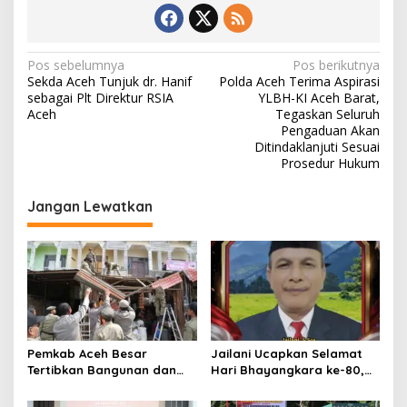
N
Pos sebelumnya
Pos berikutnya
Sekda Aceh Tunjuk dr. Hanif
Polda Aceh Terima Aspirasi
a
sebagai Plt Direktur RSIA
YLBH-KI Aceh Barat,
v
Aceh
Tegaskan Seluruh
Pengaduan Akan
i
Ditindaklanjuti Sesuai
Prosedur Hukum
g
a
Jangan Lewatkan
s
i
p
o
s
Pemkab Aceh Besar
Jailani Ucapkan Selamat
Tertibkan Bangunan dan
Hari Bhayangkara ke-80,
Lapak di Pasar Induk
Apresiasi Dedikasi Polri
Lambaro
Mengabdi untuk