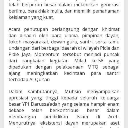
i
telah berperan besar dalam melahirkan generasi
l
berilmu, berakhlak mulia, dan memiliki pemahaman
a
keislaman yang kuat.
d
d
Acara penutupan berlangsung dengan khidmat
a
n
dan dihadiri oleh para ulama, pimpinan dayah,
M
tokoh masyarakat, dewan guru, santri, serta tamu
T
undangan dari berbagai daerah di wilayah Pidie dan
Q
Pidie Jaya. Momentum tersebut menjadi puncak
k
e
dari rangkaian kegiatan Milad ke-58 yang
-
dipadukan dengan pelaksanaan MTQ sebagai
5
ajang meningkatkan kecintaan para santri
8
terhadap Al-Qur’an.
Y
P
I
Dalam sambutannya, Muhsin menyampaikan
D
apresiasi yang tinggi kepada seluruh keluarga
a
besar YPI Darussa’adah yang selama hampir enam
r
dekade telah berkontribusi besar dalam
u
membangun pendidikan Islam di Aceh.
s
s
Menurutnya, eksistensi dayah merupakan aset
a