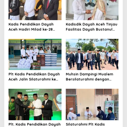
i
p
o
s
Kadis Pendidikan Dayah
Kadisdik Dayah Aceh Tinjau
Aceh Hadiri Milad ke-28
Fasilitas Dayah Bustanul
Dayah Inshafuddin dan
Arifin di Aceh Utara
Wisuda Siswa SMA
Plt Kadis Pendidikan Dayah
Muhsin Dampingi Mualem
Aceh Jalin Silaturahmi ke
Bersilaturahmi dengan
Dayah Rahmatul Huda
Ulama Dayah Aceh di
Aceh Utara
Pendopo Gubernur
Plt. Kadis Pendidikan Dayah
Silaturahmi Plt Kadis