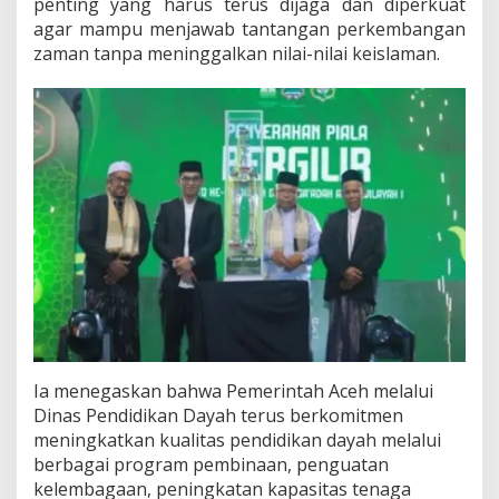
penting yang harus terus dijaga dan diperkuat
'
agar mampu menjawab tantangan perkembangan
a
zaman tanpa meninggalkan nilai-nilai keislaman.
d
a
h
W
i
l
a
y
a
h
I
Ia menegaskan bahwa Pemerintah Aceh melalui
Dinas Pendidikan Dayah terus berkomitmen
meningkatkan kualitas pendidikan dayah melalui
berbagai program pembinaan, penguatan
kelembagaan, peningkatan kapasitas tenaga