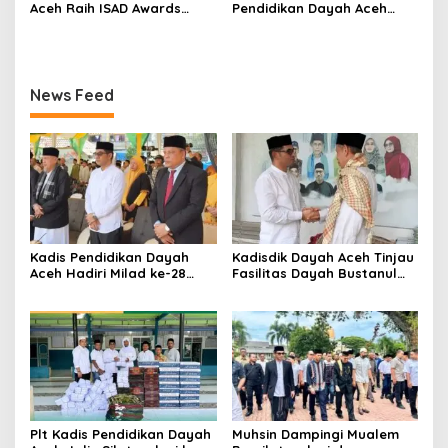
Aceh Raih ISAD Awards
Pendidikan Dayah Aceh
2026, Dorong Kemandirian
dengan Abi Daud Hasbi
Ekonomi Dayah Aceh
Perkuat Sinergi Dayah
News Feed
Kadis Pendidikan Dayah
Kadisdik Dayah Aceh Tinjau
Aceh Hadiri Milad ke-28
Fasilitas Dayah Bustanul
Dayah Inshafuddin dan
Arifin di Aceh Utara
Wisuda Siswa SMA
Plt Kadis Pendidikan Dayah
Muhsin Dampingi Mualem