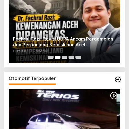
ak
Fachrul Razi: Revisi UUPA Ancam Perdamaian
D
dan Perpanjang Kemiskinan Aceh
M
Di Politik
|
21/06/2026
Di 
Otomotif Terpopuler