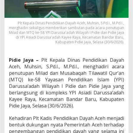
D
a
y
a
Plt Kepala Dinas Pendidikan Dayah Aceh, Muhsin, S.Pd.I., M.Pd.I.,
h
menghadiri sekaligus memberikan sambutan pada acara penutupan
A
Milad dan MTQ ke-58 YPI Darussa'adah Wilayah I Pidie dan Pidie Jaya
c
di YPI Asiadi Darussa'adah Kayee Raya, Kecamatan Bandar Baru,
e
Kabupaten Pidie Jaya, Selasa (30/6/2026).
h
H
a
Pidie Jaya –
Plt Kepala Dinas Pendidikan Dayah
d
Aceh, Muhsin, S.Pd.I., M.Pd.I., menghadiri acara
i
r
penutupan Milad dan Musabaqah Tilawatil Qur’an
i
(MTQ) ke-58 Yayasan Pendidikan Islam (YPI)
P
Darussa’adah Wilayah I Pidie dan Pidie Jaya yang
e
berlangsung di kompleks YPI Asiadi Darussa’adah
n
Kayee Raya, Kecamatan Bandar Baru, Kabupaten
u
t
Pidie Jaya, Selasa (30/6/2026).
u
p
Kehadiran Plt Kadis Pendidikan Dayah Aceh menjadi
a
bentuk dukungan nyata Pemerintah Aceh terhadap
n
pengembangan pendidikan dayah yang selama ini
M