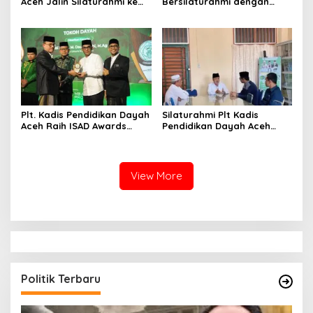
Aceh Jalin Silaturahmi ke
Bersilaturahmi dengan
Dayah Rahmatul Huda
Ulama Dayah Aceh di
Aceh Utara
Pendopo Gubernur
Plt. Kadis Pendidikan Dayah
Silaturahmi Plt Kadis
Aceh Raih ISAD Awards
Pendidikan Dayah Aceh
2026, Dorong Kemandirian
dengan Abi Daud Hasbi
Ekonomi Dayah Aceh
Perkuat Sinergi Dayah
View More
Politik Terbaru