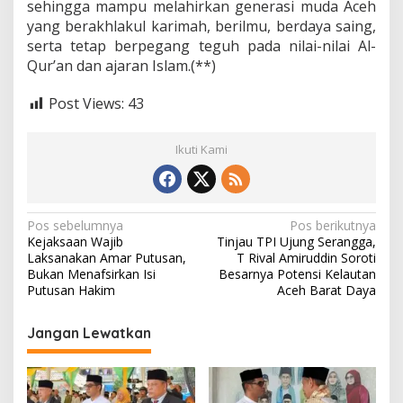
sehingga mampu melahirkan generasi muda Aceh
yang berakhlakul karimah, berilmu, berdaya saing,
serta tetap berpegang teguh pada nilai-nilai Al-
Qur’an dan ajaran Islam.(**)
Post Views:
43
Ikuti Kami
N
Pos sebelumnya
Pos berikutnya
Kejaksaan Wajib
Tinjau TPI Ujung Serangga,
a
Laksanakan Amar Putusan,
T Rival Amiruddin Soroti
v
Bukan Menafsirkan Isi
Besarnya Potensi Kelautan
Putusan Hakim
Aceh Barat Daya
i
g
Jangan Lewatkan
a
s