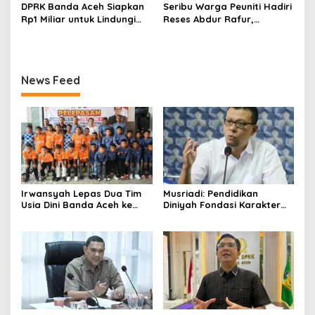
DPRK Banda Aceh Siapkan
Seribu Warga Peuniti Hadiri
Rp1 Miliar untuk Lindungi
Reses Abdur Rafur,
5.400 Pekerja Rentan
Infrastruktur Jadi Aspirasi
Utama
News Feed
Irwansyah Lepas Dua Tim
Musriadi: Pendidikan
Usia Dini Banda Aceh ke
Diniyah Fondasi Karakter
Festival Piala Presiden 2026
Generasi Banda Aceh