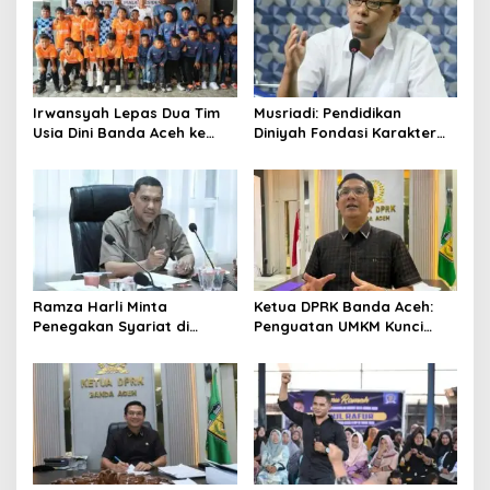
i
p
o
s
Irwansyah Lepas Dua Tim
Musriadi: Pendidikan
Usia Dini Banda Aceh ke
Diniyah Fondasi Karakter
Festival Piala Presiden 2026
Generasi Banda Aceh
Ramza Harli Minta
Ketua DPRK Banda Aceh:
Penegakan Syariat di
Penguatan UMKM Kunci
Banda Aceh Transparan
Kebangkitan Ekonomi Kota
dan Tanpa Intervensi