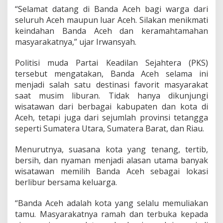
a
“Selamat datang di Banda Aceh bagi warga dari
n
seluruh Aceh maupun luar Aceh. Silakan menikmati
B
keindahan Banda Aceh dan keramahtamahan
e
masyarakatnya,” ujar Irwansyah.
b
a
s
Politisi muda Partai Keadilan Sejahtera (PKS)
P
tersebut mengatakan, Banda Aceh selama ini
u
menjadi salah satu destinasi favorit masyarakat
n
saat musim liburan. Tidak hanya dikunjungi
g
l
wisatawan dari berbagai kabupaten dan kota di
i
Aceh, tetapi juga dari sejumlah provinsi tetangga
seperti Sumatera Utara, Sumatera Barat, dan Riau.
Menurutnya, suasana kota yang tenang, tertib,
bersih, dan nyaman menjadi alasan utama banyak
wisatawan memilih Banda Aceh sebagai lokasi
berlibur bersama keluarga.
“Banda Aceh adalah kota yang selalu memuliakan
tamu. Masyarakatnya ramah dan terbuka kepada