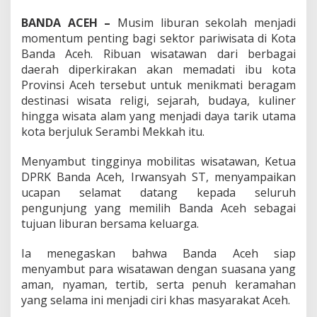
A
c
BANDA ACEH –
Musim liburan sekolah menjadi
e
momentum penting bagi sektor pariwisata di Kota
h
Banda Aceh. Ribuan wisatawan dari berbagai
,
daerah diperkirakan akan memadati ibu kota
P
a
Provinsi Aceh tersebut untuk menikmati beragam
s
destinasi wisata religi, sejarah, budaya, kuliner
t
hingga wisata alam yang menjadi daya tarik utama
i
kota berjuluk Serambi Mekkah itu.
k
a
n
Menyambut tingginya mobilitas wisatawan, Ketua
A
DPRK Banda Aceh, Irwansyah ST, menyampaikan
m
ucapan selamat datang kepada seluruh
a
pengunjung yang memilih Banda Aceh sebagai
n
tujuan liburan bersama keluarga.
,
N
y
Ia menegaskan bahwa Banda Aceh siap
a
menyambut para wisatawan dengan suasana yang
m
aman, nyaman, tertib, serta penuh keramahan
a
yang selama ini menjadi ciri khas masyarakat Aceh.
n
d