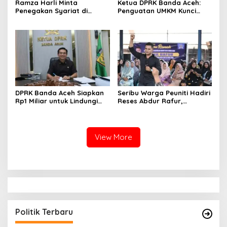
Ramza Harli Minta
Ketua DPRK Banda Aceh:
Penegakan Syariat di
Penguatan UMKM Kunci
Banda Aceh Transparan
Kebangkitan Ekonomi Kota
dan Tanpa Intervensi
DPRK Banda Aceh Siapkan
Seribu Warga Peuniti Hadiri
Rp1 Miliar untuk Lindungi
Reses Abdur Rafur,
5.400 Pekerja Rentan
Infrastruktur Jadi Aspirasi
Utama
View More
Politik Terbaru