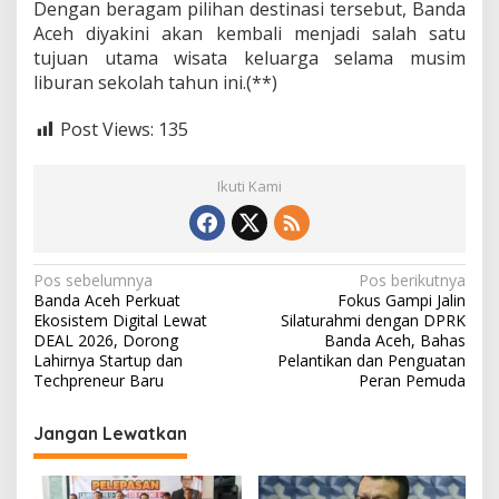
Dengan beragam pilihan destinasi tersebut, Banda
Aceh diyakini akan kembali menjadi salah satu
tujuan utama wisata keluarga selama musim
liburan sekolah tahun ini.(**)
Post Views:
135
Ikuti Kami
N
Pos sebelumnya
Pos berikutnya
Banda Aceh Perkuat
Fokus Gampi Jalin
a
Ekosistem Digital Lewat
Silaturahmi dengan DPRK
v
DEAL 2026, Dorong
Banda Aceh, Bahas
Lahirnya Startup dan
Pelantikan dan Penguatan
i
Techpreneur Baru
Peran Pemuda
g
Jangan Lewatkan
a
s