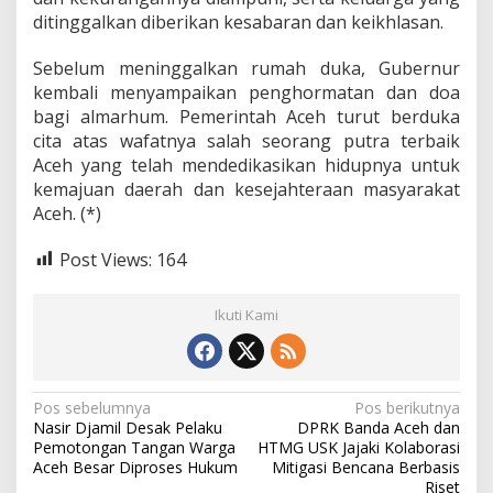
ditinggalkan diberikan kesabaran dan keikhlasan.
Sebelum meninggalkan rumah duka, Gubernur
kembali menyampaikan penghormatan dan doa
bagi almarhum. Pemerintah Aceh turut berduka
cita atas wafatnya salah seorang putra terbaik
Aceh yang telah mendedikasikan hidupnya untuk
kemajuan daerah dan kesejahteraan masyarakat
Aceh. (*)
Post Views:
164
Ikuti Kami
N
Pos sebelumnya
Pos berikutnya
‎Nasir Djamil Desak Pelaku
DPRK Banda Aceh dan
a
Pemotongan Tangan Warga
HTMG USK Jajaki Kolaborasi
v
Aceh Besar Diproses Hukum
Mitigasi Bencana Berbasis
Riset