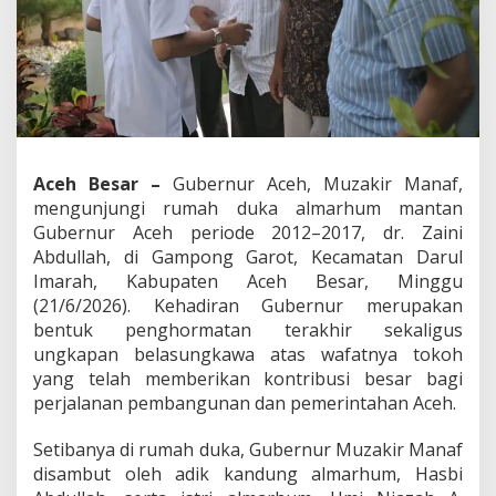
h
k
e
R
u
m
a
h
D
Aceh Besar –
Gubernur Aceh, Muzakir Manaf,
u
mengunjungi rumah duka almarhum mantan
k
a
Gubernur Aceh periode 2012–2017, dr. Zaini
M
Abdullah, di Gampong Garot, Kecamatan Darul
a
Imarah, Kabupaten Aceh Besar, Minggu
n
(21/6/2026). Kehadiran Gubernur merupakan
t
bentuk penghormatan terakhir sekaligus
a
n
ungkapan belasungkawa atas wafatnya tokoh
G
yang telah memberikan kontribusi besar bagi
u
perjalanan pembangunan dan pemerintahan Aceh.
b
e
Setibanya di rumah duka, Gubernur Muzakir Manaf
r
n
disambut oleh adik kandung almarhum, Hasbi
u