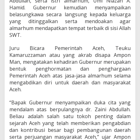
Abdullah, serta istri almarhum, Umi Niazah A.
r
Hamid. Gubernur kemudian menyampaikan
A
belasungkawa secara langsung kepada keluarga
c
e
yang ditinggalkan serta mendoakan agar
h
almarhum mendapatkan tempat terbaik di sisi Allah
d
SWT.
r
.
Juru Bicara Pemerintah Aceh, Teuku
Z
a
Kamaruzzaman atau yang akrab disapa Ampon
i
Man, mengatakan kehadiran Gubernur merupakan
n
bentuk penghormatan dan penghargaan
i
Pemerintah Aceh atas jasa-jasa almarhum selama
A
mengabdikan diri untuk daerah dan masyarakat
b
d
Aceh.
u
l
“Bapak Gubernur menyampaikan duka cita yang
l
mendalam atas berpulangnya dr. Zaini Abdullah.
a
Beliau adalah salah satu tokoh penting dalam
h
sejarah Aceh yang telah memberikan pengabdian
dan kontribusi besar bagi pembangunan daerah
serta perjuangan masyarakat Aceh,” ujar Ampon