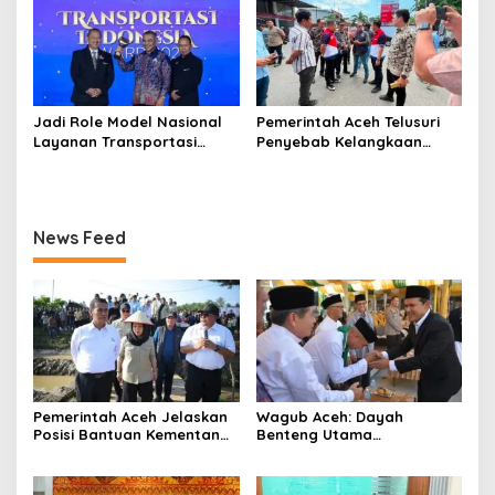
Jadi Role Model Nasional
Pemerintah Aceh Telusuri
Layanan Transportasi
Penyebab Kelangkaan
Publik Gratis, Mualem Raih
Semen dan BBM
Transportasi Indonesia
Award 2026
News Feed
Pemerintah Aceh Jelaskan
‎Wagub Aceh: Dayah
Posisi Bantuan Kementan
Benteng Utama
untuk Pemulihan Sawah
Membangun Generasi
dan Kebun
Beriman dan Berakhlak