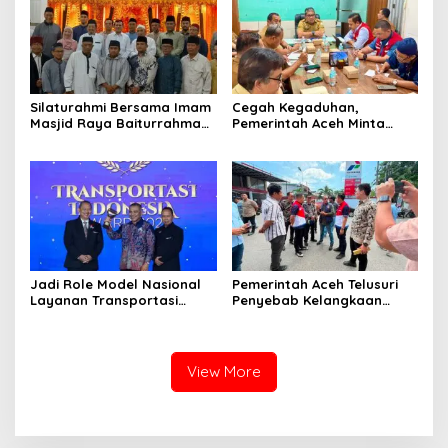
‎Silaturahmi Bersama Imam
Cegah Kegaduhan,
Masjid Raya Baiturrahman,
Pemerintah Aceh Minta
Wagub Aceh Perkuat
Pertamina Perbaiki
Sinergi dengan Ulama
Pelayanan SPBU
Jadi Role Model Nasional
Pemerintah Aceh Telusuri
Layanan Transportasi
Penyebab Kelangkaan
Publik Gratis, Mualem Raih
Semen dan BBM
Transportasi Indonesia
Award 2026
View More