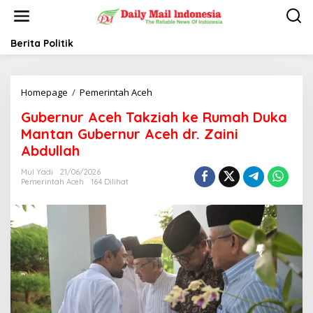
L
e
w
a
Berita Politik
t
i
k
Homepage
/
Pemerintah Aceh
G
e
u
k
Gubernur Aceh Takziah ke Rumah Duka
b
o
e
n
Mantan Gubernur Aceh dr. Zaini
r
t
Abdullah
n
e
u
n
Mul Yadi
21/06/2026
r
Pemerintah Aceh
164 Dilihat
A
c
e
h
T
a
k
z
i
a