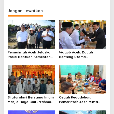
i
g
Jangan Lewatkan
a
s
i
p
o
s
Pemerintah Aceh Jelaskan
‎Wagub Aceh: Dayah
Posisi Bantuan Kementan
Benteng Utama
untuk Pemulihan Sawah
Membangun Generasi
dan Kebun
Beriman dan Berakhlak
‎Silaturahmi Bersama Imam
Cegah Kegaduhan,
Masjid Raya Baiturrahman,
Pemerintah Aceh Minta
Wagub Aceh Perkuat
Pertamina Perbaiki
Sinergi dengan Ulama
Pelayanan SPBU