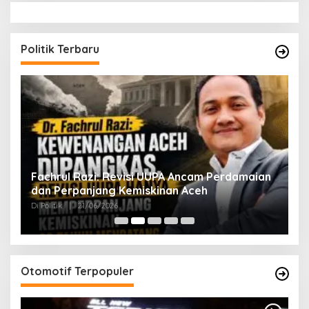
Politik Terbaru
ak
Fachrul Razi: Revisi UUPA Ancam Perdamaian
D
dan Perpanjang Kemiskinan Aceh
M
Di Politik
|
21/06/2026
Di 
Otomotif Terpopuler