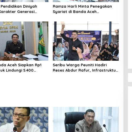
 Pendidikan Diniyah
Ramza Harli Minta Penegakan
Karakter Generasi
Syariat di Banda Aceh
ceh
Transparan dan Tanpa Intervensi
da Aceh Siapkan Rp1
Seribu Warga Peuniti Hadiri
tuk Lindungi 5.400
Reses Abdur Rafur, Infrastruktur
Rentan
Jadi Aspirasi Utama