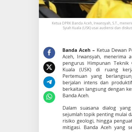
l
a
b
o
Ketua DPRK Banda Aceh, Irwansyah, S.T., mener
r
Syiah Kuala (USK) usai audiensi dan diskus
a
s
i
M
Banda Aceh –
Ketua Dewan Pe
i
Aceh, Irwansyah, menerima au
t
pengurus Himpunan Teknik G
i
g
Kuala (USK) di ruang kerja
a
Pertemuan yang berlangsung
s
berjalan intens dan produkti
i
berkaitan langsung dengan ke
B
e
Banda Aceh.
n
c
Dalam suasana dialog yang
a
sejumlah topik penting mulai 
n
risiko geologi, hingga pengua
a
B
mitigasi. Banda Aceh yang s
e