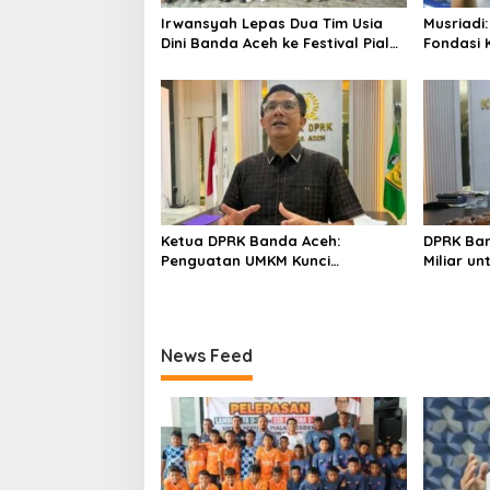
s
Irwansyah Lepas Dua Tim Usia
Musriadi:
Dini Banda Aceh ke Festival Piala
Fondasi 
Presiden 2026
Banda A
Ketua DPRK Banda Aceh:
DPRK Ban
Penguatan UMKM Kunci
Miliar un
Kebangkitan Ekonomi Kota
Pekerja 
News Feed