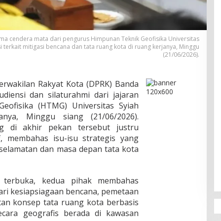
ima cendera mata dari pengurus Himpunan Teknik Geofisika Universitas
i terkait mitigasi bencana dan tata ruang kota di ruang kerjanya, Minggu
(21/06/2026).
rwakilan Rakyat Kota (DPRK) Banda
diensi dan silaturahmi dari jajaran
eofisika (HTMG) Universitas Syiah
nya, Minggu siang (21/06/2026).
 di akhir pekan tersebut justru
f, membahas isu-isu strategis yang
selamatan dan masa depan tata kota
 terbuka, kedua pihak membahas
dari kesiapsiagaan bencana, pemetaan
tan konsep tata ruang kota berbasis
ecara geografis berada di kawasan