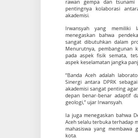
rawan gempa dan tsunami m
r
pentingnya kolaborasi antar
b
akademisi.
a
s
i
Irwansyah yang memiliki l
s
menegaskan bahwa pendekat
R
sangat dibutuhkan dalam pro
i
Menurutnya, pembangunan ko
s
pada aspek fisik semata, t
e
t
aspek keselamatan jangka panja
“Banda Aceh adalah laborato
Sinergi antara DPRK sebaga
akademisi sangat penting aga
depan benar-benar adaptif d
geologi,” ujar Irwansyah.
Ia juga menegaskan bahwa D
Aceh selalu terbuka terhadap 
mahasiswa yang membawa ga
kota.