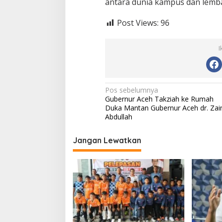
antara dunia kampus dan lembag
Post Views:
96
I
N
Pos sebelumnya
Gubernur Aceh Takziah ke Rumah
a
Duka Mantan Gubernur Aceh dr. Zain
v
Abdullah
i
Jangan Lewatkan
g
a
s
i
p
o