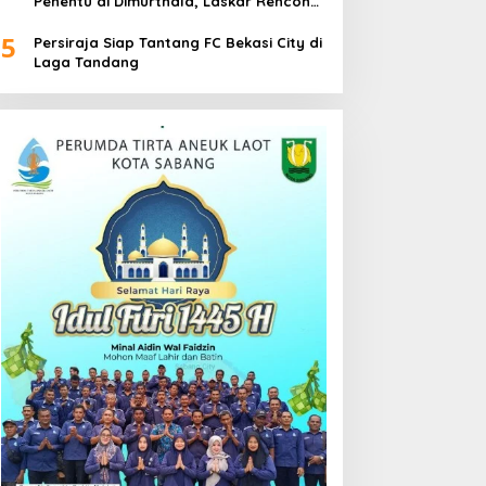
Penentu di Dimurthala, Laskar Rencong
Bidik Tiga Poin
5
Persiraja Siap Tantang FC Bekasi City di
Laga Tandang