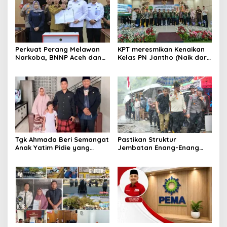
Perkuat Perang Melawan
KPT meresmikan Kenaikan
Narkoba, BNNP Aceh dan
Kelas PN Jantho (Naik dari
Pemkab Aceh Barat Bentuk
Kelas II ke Kelas I B)
ULT P4GN
Tgk Ahmada Beri Semangat
Pastikan Struktur
Anak Yatim Pidie yang
Jembatan Enang-Enang
Berjuang Melawan Bocor
Diperkuat, Kaposwil Satgas
Jantung
PRR Aceh: Boleh tapi
Keselamatan Warga di
Atas Segalanya