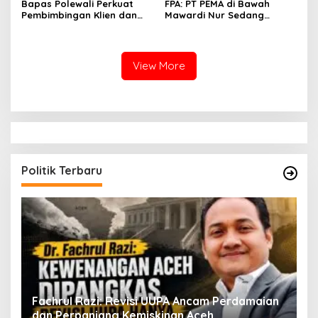
Bapas Polewali Perkuat
FPA: PT PEMA di Bawah
Pembimbingan Klien dan
Mawardi Nur Sedang
Pendampingan Anak
Benahi Beban Masa Lalu,
Berhadapan dengan
Publik Perlu Beri
Hukum
Kepercayaan
View More
Politik Terbaru
ak
Fachrul Razi: Revisi UUPA Ancam Perdamaian
D
dan Perpanjang Kemiskinan Aceh
M