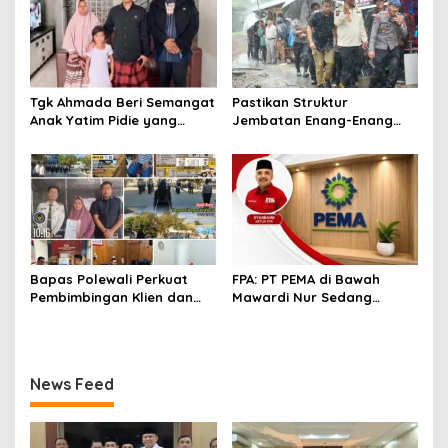
Tgk Ahmada Beri Semangat
Pastikan Struktur
Anak Yatim Pidie yang
Jembatan Enang-Enang
Berjuang Melawan Bocor
Diperkuat, Kaposwil Satgas
Jantung
PRR Aceh: Boleh tapi
Keselamatan Warga di
Atas Segalanya
Bapas Polewali Perkuat
FPA: PT PEMA di Bawah
Pembimbingan Klien dan
Mawardi Nur Sedang
Pendampingan Anak
Benahi Beban Masa Lalu,
Berhadapan dengan
Publik Perlu Beri
Hukum
Kepercayaan
News Feed