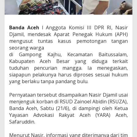
a
k
u
P
e
Banda Aceh
l Anggota Komisi III DPR RI, Nasir
m
Djamil, mendesak Aparat Penegak Hukum (APH)
o
mengusut tuntas kasus pemotongan tangan
t
seorang warga
o
n
‎di Gampong Kajhu, Kecamatan Baitussalam,
g
Kabupaten Aceh Besar yang diduga terkait
a
tuduhan pencurian mangga. Ia menegaskan,
n
siapapun pelakunya harus diproses sesuai hukum
T
a
yang berlaku tanpa pandang bulu.
n
g
‎Pernyataan tersebut disampaikan Nasir Djamil usai
a
menjenguk korban di RSUD Zainoel Abidin (RSUZA),
n
Banda Aceh, Sabtu (21/6), di dampingi oleh Ketua
W
a
Yayasan Advokasi Rakyat Aceh (YARA) Aceh,
r
Safaruddin.
g
a
‎Menurut Nasir, informasi yang diterimanya dari tim
A