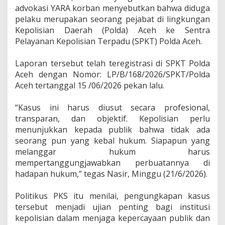
c
advokasi YARA korban menyebutkan bahwa diduga
e
pelaku merupakan seorang pejabat di lingkungan
h
Kepolisian Daerah (Polda) Aceh ke Sentra
B
Pelayanan Kepolisian Terpadu (SPKT) Polda Aceh.
e
s
a
‎Laporan tersebut telah teregistrasi di SPKT Polda
r
Aceh dengan Nomor: LP/B/168/2026/SPKT/Polda
D
Aceh tertanggal 15 /06/2026 pekan lalu.
i
p
r
‎“Kasus ini harus diusut secara profesional,
o
transparan, dan objektif. Kepolisian perlu
s
menunjukkan kepada publik bahwa tidak ada
e
seorang pun yang kebal hukum. Siapapun yang
s
melanggar hukum harus
H
u
mempertanggungjawabkan perbuatannya di
k
hadapan hukum,” tegas Nasir, Minggu (21/6/2026).
u
m
‎Politikus PKS itu menilai, pengungkapan kasus
tersebut menjadi ujian penting bagi institusi
kepolisian dalam menjaga kepercayaan publik dan