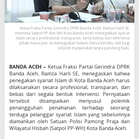
e
g
a
k
a
Ketua Fraksi Partai Gerindra DPRK Banda Aceh, Ramza Harli SE,
n
meminta Satpol PP dan WH Kota Banda Aceh menegakkan syariat
S
Islam secara profesional, transparan, serta bebas dari intervensi
y
pihak mana pun. Ia menegaskan hukum harus berlaku adil bagi
a
seluruh masyarakat tanpa pandang bulu.
r
i
a
BANDA ACEH –
Ketua Fraksi Partai Gerindra DPRK
t
Banda Aceh, Ramza Harli SE, menegaskan bahwa
d
penegakan syariat Islam di Kota Banda Aceh harus
i
B
dilaksanakan secara profesional, transparan, dan
a
bebas dari segala bentuk intervensi. Pernyataan
n
tersebut disampaikan menyusul polemik
d
penangguhan penahanan terhadap seorang
a
terduga pelanggar syariat Islam yang sebelumnya
A
c
diamankan oleh Satuan Polisi Pamong Praja dan
e
Wilayatul Hisbah (Satpol PP-WH) Kota Banda Aceh.
h
T