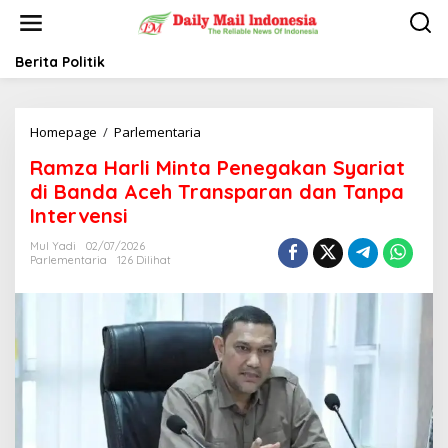
L
e
w
a
Berita Politik
t
i
k
Homepage
/
Parlementaria
R
e
a
k
Ramza Harli Minta Penegakan Syariat
m
o
z
n
di Banda Aceh Transparan dan Tanpa
a
t
Intervensi
H
e
a
n
Mul Yadi
02/07/2026
r
Parlementaria
126 Dilihat
l
i
M
i
n
t
a
P
e
n