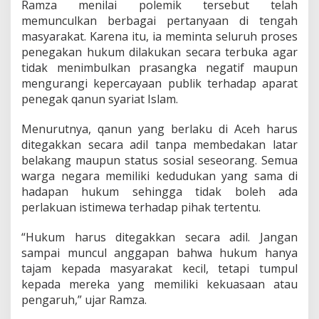
Ramza menilai polemik tersebut telah
r
memunculkan berbagai pertanyaan di tengah
a
n
masyarakat. Karena itu, ia meminta seluruh proses
s
penegakan hukum dilakukan secara terbuka agar
p
tidak menimbulkan prasangka negatif maupun
a
mengurangi kepercayaan publik terhadap aparat
r
a
penegak qanun syariat Islam.
n
d
Menurutnya, qanun yang berlaku di Aceh harus
a
ditegakkan secara adil tanpa membedakan latar
n
belakang maupun status sosial seseorang. Semua
T
a
warga negara memiliki kedudukan yang sama di
n
hadapan hukum sehingga tidak boleh ada
p
perlakuan istimewa terhadap pihak tertentu.
a
I
“Hukum harus ditegakkan secara adil. Jangan
n
t
sampai muncul anggapan bahwa hukum hanya
e
tajam kepada masyarakat kecil, tetapi tumpul
r
kepada mereka yang memiliki kekuasaan atau
v
pengaruh,” ujar Ramza.
e
n