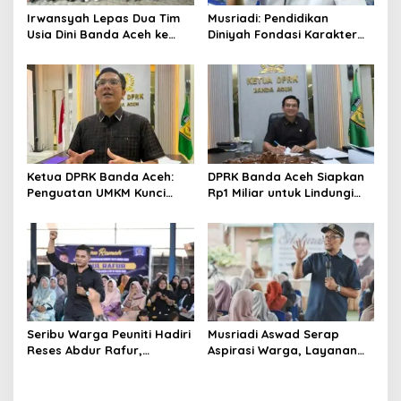
o
Irwansyah Lepas Dua Tim
Musriadi: Pendidikan
s
Usia Dini Banda Aceh ke
Diniyah Fondasi Karakter
Festival Piala Presiden 2026
Generasi Banda Aceh
Ketua DPRK Banda Aceh:
DPRK Banda Aceh Siapkan
Penguatan UMKM Kunci
Rp1 Miliar untuk Lindungi
Kebangkitan Ekonomi Kota
5.400 Pekerja Rentan
Seribu Warga Peuniti Hadiri
Musriadi Aswad Serap
Reses Abdur Rafur,
Aspirasi Warga, Layanan
Infrastruktur Jadi Aspirasi
Dasar Jadi Prioritas
Utama