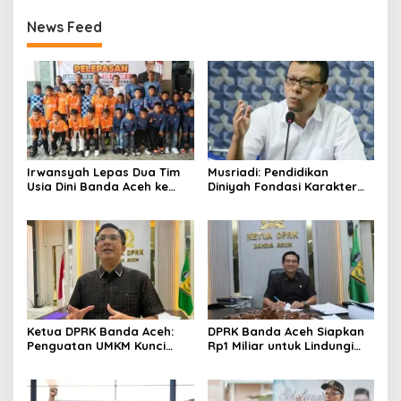
News Feed
Irwansyah Lepas Dua Tim
Musriadi: Pendidikan
Usia Dini Banda Aceh ke
Diniyah Fondasi Karakter
Festival Piala Presiden 2026
Generasi Banda Aceh
Ketua DPRK Banda Aceh:
DPRK Banda Aceh Siapkan
Penguatan UMKM Kunci
Rp1 Miliar untuk Lindungi
Kebangkitan Ekonomi Kota
5.400 Pekerja Rentan