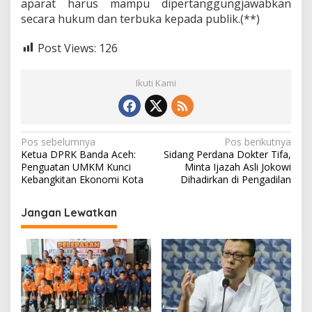
aparat harus mampu dipertanggungjawabkan
secara hukum dan terbuka kepada publik.(**)
Post Views:
126
Ikuti Kami
N
Pos sebelumnya
Pos berikutnya
Ketua DPRK Banda Aceh:
Sidang Perdana Dokter Tifa,
a
Penguatan UMKM Kunci
Minta Ijazah Asli Jokowi
v
Kebangkitan Ekonomi Kota
Dihadirkan di Pengadilan
i
Jangan Lewatkan
g
a
s
i
p