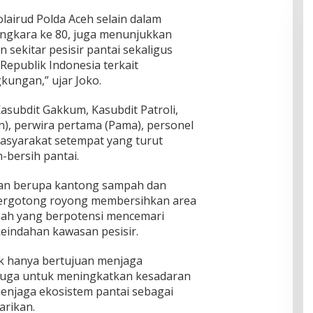
polairud Polda Aceh selain dalam
ngkara ke 80, juga menunjukkan
 sekitar pesisir pantai sekaligus
epublik Indonesia terkait
kungan,” ujar Joko.
Kasubdit Gakkum, Kasubdit Patroli,
, perwira pertama (Pama), personel
masyarakat setempat yang turut
h-bersih pantai.
an berupa kantong sampah dan
bergotong royong membersihkan area
mpah yang berpotensi mencemari
indahan kawasan pesisir.
ak hanya bertujuan menjaga
 juga untuk meningkatkan kesadaran
enjaga ekosistem pantai sebagai
arikan.