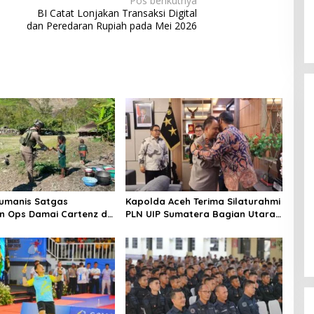
Pos berikutnya
BI Catat Lonjakan Transaksi Digital
dan Peredaran Rupiah pada Mei 2026
Humanis Satgas
Kapolda Aceh Terima Silaturahmi
an Ops Damai Cartenz di
PLN UIP Sumatera Bagian Utara,
aya Pererat Kedekatan
Perkuat Sinergi Dukung
Masyarakat
Infrastruktur Ketenagalistrikan