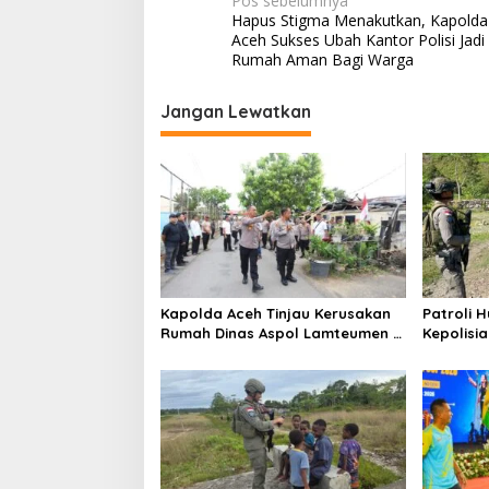
N
Pos sebelumnya
Hapus Stigma Menakutkan, Kapolda
a
Aceh Sukses Ubah Kantor Polisi Jadi
v
Rumah Aman Bagi Warga
i
Jangan Lewatkan
g
a
s
i
p
o
s
Kapolda Aceh Tinjau Kerusakan
Patroli 
Rumah Dinas Aspol Lamteumen I
Kepolisi
Akibat Angin Kencang Disertai
Puncak J
Hujan
dengan 