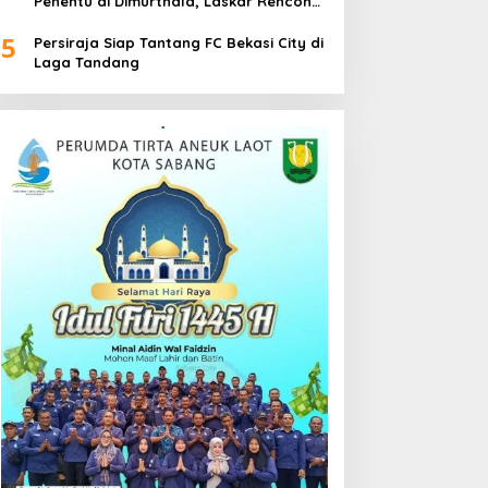
Penentu di Dimurthala, Laskar Rencong
Bidik Tiga Poin
5
Persiraja Siap Tantang FC Bekasi City di
Laga Tandang