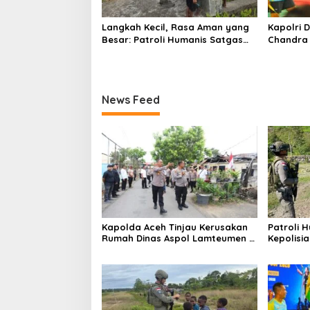
Langkah Kecil, Rasa Aman yang
Kapolri 
Besar: Patroli Humanis Satgas
Chandra 
Ops Damai Cartenz Hangatkan
Muhamma
Kenyam
Cup 2026
News Feed
Kapolda Aceh Tinjau Kerusakan
Patroli 
Rumah Dinas Aspol Lamteumen I
Kepolisi
Akibat Angin Kencang Disertai
Puncak J
Hujan
dengan 