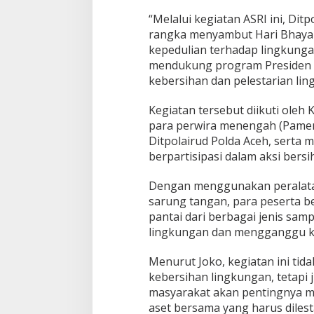
I
“Melalui kegiatan ASRI ini, Dit
d
rangka menyambut Hari Bhaya
i
kepedulian terhadap lingkungan
P
a
mendukung program Presiden R
n
kebersihan dan pelestarian ling
t
a
Kegiatan tersebut diikuti oleh 
i
para perwira menengah (Pamen)
S
y
Ditpolairud Polda Aceh, serta 
i
berpartisipasi dalam aksi bersi
a
h
Dengan menggunakan peralat
K
sarung tangan, para peserta 
u
a
pantai dari berbagai jenis sa
l
lingkungan dan mengganggu ke
a
S
Menurut Joko, kegiatan ini tid
a
kebersihan lingkungan, tetapi
m
b
masyarakat akan pentingnya m
u
aset bersama yang harus dilest