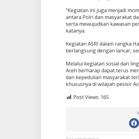
t
H
“Kegiatan ini juga menjadi m
a
antara Polri dan masyarakat d
r
i
serta mewujudkan kawasan pesi
B
katanya.
h
a
Kegiatan ASRI dalam rangka Ha
y
berlangsung dengan lancar, ser
a
n
g
Melalui kegiatan sosial dan lin
k
Aceh berharap dapat terus m
a
dan kepedulian masyarakat ter
r
khususnya di wilayah pesisir A
a
k
e
Post Views:
165
-
8
0
I