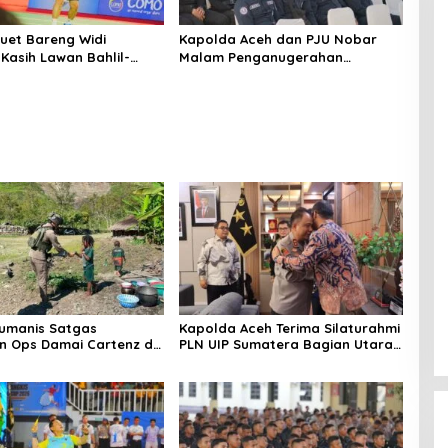
Duet Bareng Widi
Kapolda Aceh dan PJU Nobar
Kasih Lawan Bahlil-
Malam Penganugerahan
d di Penutupan Kapolri
Hoegeng Awards 2026, Lima
Polisi Teladan Raih Penghargaan
Humanis Satgas
Kapolda Aceh Terima Silaturahmi
an Ops Damai Cartenz di
PLN UIP Sumatera Bagian Utara,
aya Pererat Kedekatan
Perkuat Sinergi Dukung
Masyarakat
Infrastruktur Ketenagalistrikan