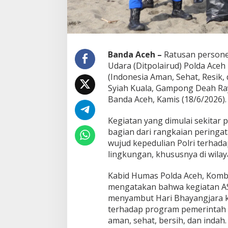
A
c
e
h
L
a
Banda Aceh –
Ratusan personel
k
Udara (Ditpolairud) Polda Ace
s
(Indonesia Aman, Sehat, Resik, 
a
Syiah Kuala, Gampong Deah Ray
n
Banda Aceh, Kamis (18/6/2026).
a
k
a
Kegiatan yang dimulai sekitar
n
bagian dari rangkaian peringa
K
wujud kepedulian Polri terhada
e
lingkungan, khususnya di wilaya
g
i
a
Kabid Humas Polda Aceh, Kombes 
t
mengatakan bahwa kegiatan AS
a
menyambut Hari Bhayangjara k
n
terhadap program pemerintah 
A
S
aman, sehat, bersih, dan indah.
R