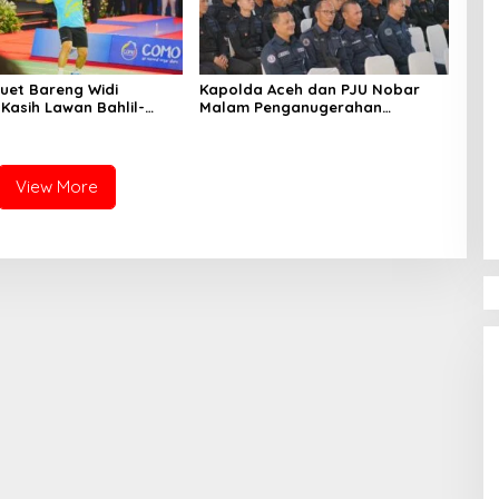
Duet Bareng Widi
Kapolda Aceh dan PJU Nobar
Kasih Lawan Bahlil-
Malam Penganugerahan
d di Penutupan Kapolri
Hoegeng Awards 2026, Lima
Polisi Teladan Raih Penghargaan
View More