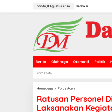
L
e
Sabtu, 8 Agustus 2026
Redaksi
w
a
t
i
k
e
k
o
n
t
e
n
Berita
Olahraga
Otomatif
Politik
Berita Politik
Homepage
/
Polda Aceh
R
a
Ratusan Personel D
t
u
Laksanakan Kegiata
s
a