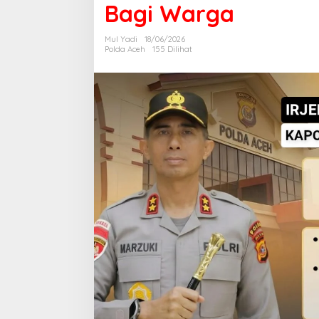
Bagi Warga
t
i
g
Mul Yadi
18/06/2026
m
Polda Aceh
155 Dilihat
a
M
e
n
a
k
u
t
k
a
n
,
K
a
p
o
l
d
a
A
c