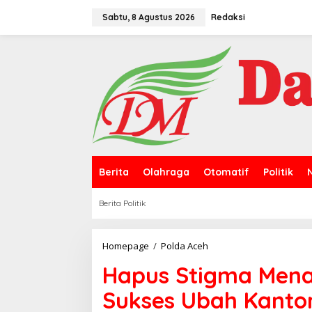
L
e
Sabtu, 8 Agustus 2026
Redaksi
w
a
t
i
k
e
k
o
n
t
e
n
Berita
Olahraga
Otomatif
Politik
Berita Politik
Homepage
/
Polda Aceh
H
a
Hapus Stigma Mena
p
u
Sukses Ubah Kanto
s
S