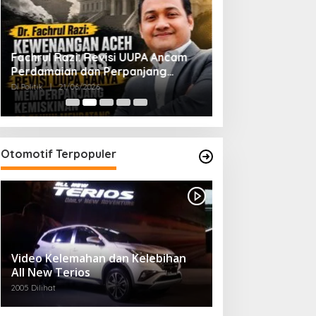
Fachrul Razi: Revisi UUPA Ancam
Di Tengah Dinamik
Perdamaian dan Perpanjang
Sekda Mampu Me
Kemiskinan Aceh
Pemerintahan
Di Politik
|
21/06/2026
Di Politik
|
22/05/2026
Otomotif Terpopuler
Video Kelemahan dan Kelebihan
All New Terios
2005 Dilihat