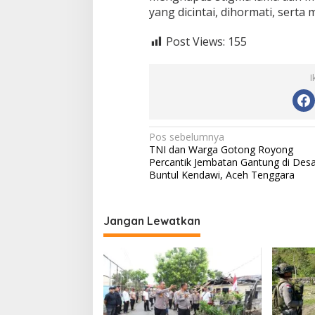
yang dicintai, dihormati, serta
Post Views:
155
I
N
Pos sebelumnya
TNI dan Warga Gotong Royong
a
Percantik Jembatan Gantung di Des
v
Buntul Kendawi, Aceh Tenggara
i
g
Jangan Lewatkan
a
s
i
p