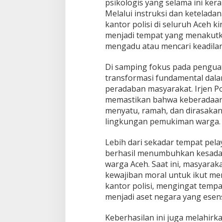
psikologis yang selama ini ker
a
Melalui instruksi dan keteladan
d
kantor polisi di seluruh Aceh ki
i
menjadi tempat yang menakutk
R
u
mengadu atau mencari keadilan
m
a
​Di samping fokus pada pengua
h
transformasi fundamental dalam
A
peradaban masyarakat. Irjen Pol
m
a
memastikan bahwa keberadaan k
n
menyatu, ramah, dan dirasakan 
B
lingkungan pemukiman warga.
a
g
​Lebih dari sekadar tempat pela
i
W
berhasil menumbuhkan kesadaran
a
warga Aceh. Saat ini, masyarak
r
kewajiban moral untuk ikut me
g
kantor polisi, mengingat tempa
a
menjadi aset negara yang esensi
​Keberhasilan ini juga melahir