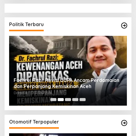
Politik Terbaru
ak
Fachrul Razi: Revisi UUPA Ancam Perdamaian
D
dan Perpanjang Kemiskinan Aceh
M
Di Politik
|
21/06/2026
Di 
Otomotif Terpopuler