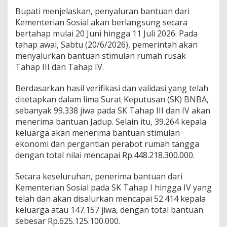
R
Bupati menjelaskan, penyaluran bantuan dari
p
Kementerian Sosial akan berlangsung secara
9
bertahap mulai 20 Juni hingga 11 Juli 2026. Pada
1
tahap awal, Sabtu (20/6/2026), pemerintah akan
7
,
menyalurkan bantuan stimulan rumah rusak
7
Tahap III dan Tahap IV.
M
i
Berdasarkan hasil verifikasi dan validasi yang telah
l
ditetapkan dalam lima Surat Keputusan (SK) BNBA,
i
a
sebanyak 99.338 jiwa pada SK Tahap III dan IV akan
r
menerima bantuan Jadup. Selain itu, 39.264 kepala
keluarga akan menerima bantuan stimulan
ekonomi dan pergantian perabot rumah tangga
dengan total nilai mencapai Rp.448.218.300.000.
Secara keseluruhan, penerima bantuan dari
Kementerian Sosial pada SK Tahap I hingga IV yang
telah dan akan disalurkan mencapai 52.414 kepala
keluarga atau 147.157 jiwa, dengan total bantuan
sebesar Rp.625.125.100.000.