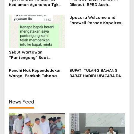
s
Kediaman Ayahanda Tgk
Dikebut, BPBD Aceh
Zumadi di Peudada
Tamiang Libatkan Datok
Penghulu untuk Vervali
Upacara Welcome and
Stimulan Rumah
Farewell Parade Kapolres
Tulang Bawang Barat
Berlangsung Khidmat
Sebut Wartawan
“Pantengong” Saat
Dikonfirmasi, Kadisdik Aceh
Diduga Langgar Hukum &
Penuhi Hak Kependudukan
BUPATI TULANG BAWANG
Etika, DPR‑Provinsi,
Warga, Pemkab Tubaba
BARAT HADIRI UPACARA DAN
Gubernur dan PLLDA
Gelar Sidang Isbat Nikah
SYUKURAN HARI
Diminta Segera Bertindak
Terpadu dan Teken MOU
BHAYANGKARA KE-80 TAHUN
Lintas Sektoral
2026
News Feed