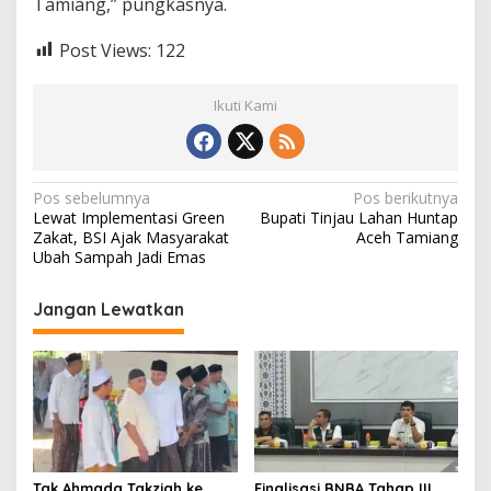
Tamiang,” pungkasnya.
Post Views:
122
Ikuti Kami
N
Pos sebelumnya
Pos berikutnya
Lewat Implementasi Green
Bupati Tinjau Lahan Huntap
a
Zakat, BSI Ajak Masyarakat
Aceh Tamiang
v
Ubah Sampah Jadi Emas
i
Jangan Lewatkan
g
a
s
i
p
o
Tgk Ahmada Takziah ke
Finalisasi BNBA Tahap III