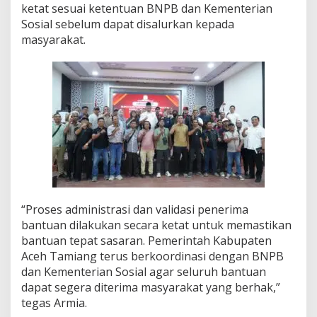
ketat sesuai ketentuan BNPB dan Kementerian
b
Sosial sebelum dapat disalurkan kepada
a
n
masyarakat.
B
a
n
j
i
r
,
T
o
t
a
l
N
“Proses administrasi dan validasi penerima
i
bantuan dilakukan secara ketat untuk memastikan
l
bantuan tepat sasaran. Pemerintah Kabupaten
a
i
Aceh Tamiang terus berkoordinasi dengan BNPB
C
dan Kementerian Sosial agar seluruh bantuan
a
dapat segera diterima masyarakat yang berhak,”
p
tegas Armia.
a
i