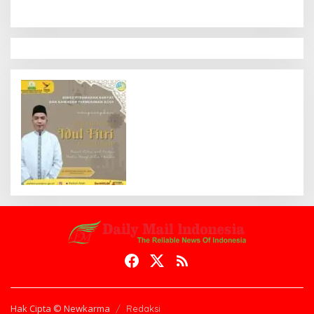
Hak Cipta © Newkarma
Redaksi