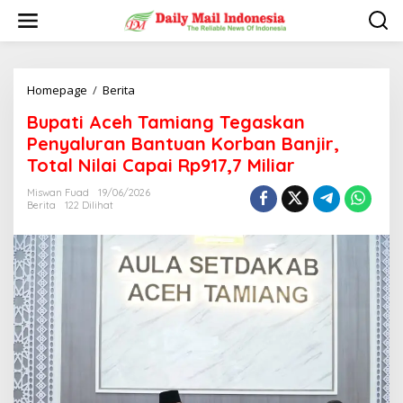
L
e
w
a
t
i
Homepage
/
Berita
B
k
u
Bupati Aceh Tamiang Tegaskan
e
p
k
a
Penyaluran Bantuan Korban Banjir,
o
t
Total Nilai Capai Rp917,7 Miliar
n
i
t
A
Miswan Fuad
19/06/2026
e
c
Berita
122 Dilihat
n
e
h
T
a
m
i
a
n
g
T
e
g