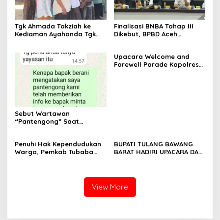
Tgk Ahmada Takziah ke
Finalisasi BNBA Tahap III
Kediaman Ayahanda Tgk
Dikebut, BPBD Aceh
Zumadi di Peudada
Tamiang Libatkan Datok
Penghulu untuk Vervali
Upacara Welcome and
Stimulan Rumah
Farewell Parade Kapolres
Tulang Bawang Barat
Berlangsung Khidmat
Sebut Wartawan
“Pantengong” Saat
Dikonfirmasi, Kadisdik Aceh
Diduga Langgar Hukum &
Penuhi Hak Kependudukan
BUPATI TULANG BAWANG
Etika, DPR‑Provinsi,
Warga, Pemkab Tubaba
BARAT HADIRI UPACARA DAN
Gubernur dan PLLDA
Gelar Sidang Isbat Nikah
SYUKURAN HARI
Diminta Segera Bertindak
Terpadu dan Teken MOU
BHAYANGKARA KE-80 TAHUN
Lintas Sektoral
2026
View More