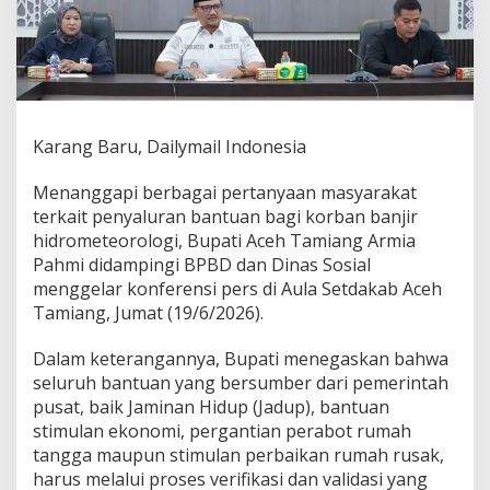
a
s
k
a
n
P
e
Karang Baru, Dailymail Indonesia
n
y
Menanggapi berbagai pertanyaan masyarakat
a
l
terkait penyaluran bantuan bagi korban banjir
u
hidrometeorologi, Bupati Aceh Tamiang Armia
r
Pahmi didampingi BPBD dan Dinas Sosial
a
menggelar konferensi pers di Aula Setdakab Aceh
n
B
Tamiang, Jumat (19/6/2026).
a
n
Dalam keterangannya, Bupati menegaskan bahwa
t
seluruh bantuan yang bersumber dari pemerintah
u
pusat, baik Jaminan Hidup (Jadup), bantuan
a
n
stimulan ekonomi, pergantian perabot rumah
K
tangga maupun stimulan perbaikan rumah rusak,
o
harus melalui proses verifikasi dan validasi yang
r