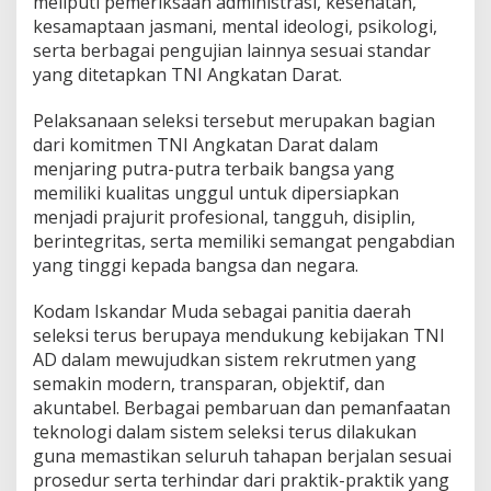
meliputi pemeriksaan administrasi, kesehatan,
a
kesamaptaan jasmani, mental ideologi, psikologi,
P
serta berbagai pengujian lainnya sesuai standar
K
T
yang ditetapkan TNI Angkatan Darat.
N
I
Pelaksanaan seleksi tersebut merupakan bagian
A
dari komitmen TNI Angkatan Darat dalam
D
menjaring putra-putra terbaik bangsa yang
G
e
memiliki kualitas unggul untuk dipersiapkan
l
menjadi prajurit profesional, tangguh, disiplin,
o
berintegritas, serta memiliki semangat pengabdian
m
yang tinggi kepada bangsa dan negara.
b
a
n
Kodam Iskandar Muda sebagai panitia daerah
g
seleksi terus berupaya mendukung kebijakan TNI
I
AD dalam mewujudkan sistem rekrutmen yang
I
semakin modern, transparan, objektif, dan
T
akuntabel. Berbagai pembaruan dan pemanfaatan
A
2
teknologi dalam sistem seleksi terus dilakukan
0
guna memastikan seluruh tahapan berjalan sesuai
2
prosedur serta terhindar dari praktik-praktik yang
6