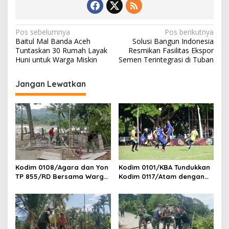
N
Pos sebelumnya
Pos berikutnya
Baitul Mal Banda Aceh
Solusi Bangun Indonesia
a
Tuntaskan 30 Rumah Layak
Resmikan Fasilitas Ekspor
v
Huni untuk Warga Miskin
Semen Terintegrasi di Tuban
i
Jangan Lewatkan
g
a
s
i
p
o
Kodim 0108/Agara dan Yon
Kodim 0101/KBA Tundukkan
s
TP 855/RD Bersama Warga
Kodim 0117/Atam dengan
Cor Pondasi Blok Angkur
Skor 3-1 pada Piala
Jembatan Gantung di Ds.
Pangdam IM Cup 2026
Lawe Ger Ger, Aceh
Tenggara