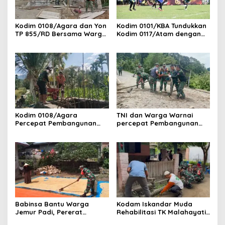
Kodim 0108/Agara dan Yon
Kodim 0101/KBA Tundukkan
TP 855/RD Bersama Warga
Kodim 0117/Atam dengan
Cor Pondasi Blok Angkur
Skor 3-1 pada Piala
Jembatan Gantung di Ds.
Pangdam IM Cup 2026
Lawe Ger Ger, Aceh
Tenggara
Kodim 0108/Agara
TNI dan Warga Warnai
Percepat Pembangunan
percepat Pembangunan
Jembatan Gantung Perintis
Jembatan Gantung Perintis
di Ds. Kuta Ujung, Aceh
di Desa Uning Abadi, Aceh
Tenggara
Tenggara
Babinsa Bantu Warga
Kodam Iskandar Muda
Jemur Padi, Pererat
Rehabilitasi TK Malahayati
Kebersamaan di Desa Barih
Lamreh, Wujud Nyata