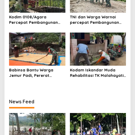
Kodim 0108/Agara
TNI dan Warga Warnai
Percepat Pembangunan
percepat Pembangunan
Jembatan Gantung Perintis
Jembatan Gantung Perintis
di Ds. Kuta Ujung, Aceh
di Desa Uning Abadi, Aceh
Tenggara
Tenggara
Babinsa Bantu Warga
Kodam Iskandar Muda
Jemur Padi, Pererat
Rehabilitasi TK Malahayati
Kebersamaan di Desa Barih
Lamreh, Wujud Nyata
Lhok
Kepedulian TNI AD kepada
masyarakat khusus nya
Dunia Pendidikan
News Feed