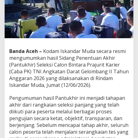
m
u
m
k
a
n
H
a
s
Banda Aceh –
Kodam Iskandar Muda secara resmi
i
mengumumkan hasil Sidang Penentuan Akhir
l
P
(Pantukhir) Seleksi Calon Bintara Prajurit Karier
a
(Caba PK) TNI Angkatan Darat Gelombang II Tahun
n
Anggaran 2026 yang dilaksanakan di Rindam
t
Iskandar Muda, Jumat (12/06/2026).
u
k
h
Pengumuman hasil Pantukhir ini menjadi tahapan
i
akhir dari rangkaian seleksi panjang yang telah
r
diikuti para peserta melalui berbagai proses
S
pengujian secara ketat, objektif, transparan, dan
e
berjenjang. Sebelum mencapai tahap akhir, seluruh
c
a
calon peserta telah menjalani serangkaian tes yang
b