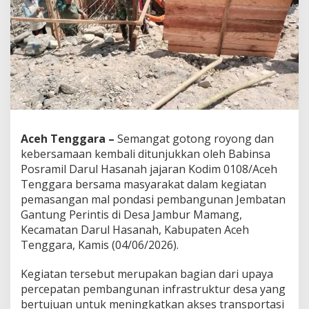
a
n
g
M
a
l
P
o
n
d
a
Aceh Tenggara –
Semangat gotong royong dan
s
kebersamaan kembali ditunjukkan oleh Babinsa
i
J
Posramil Darul Hasanah jajaran Kodim 0108/Aceh
e
Tenggara bersama masyarakat dalam kegiatan
m
pemasangan mal pondasi pembangunan Jembatan
b
Gantung Perintis di Desa Jambur Mamang,
a
Kecamatan Darul Hasanah, Kabupaten Aceh
t
a
Tenggara, Kamis (04/06/2026).
n
G
Kegiatan tersebut merupakan bagian dari upaya
a
percepatan pembangunan infrastruktur desa yang
n
bertujuan untuk meningkatkan akses transportasi
t