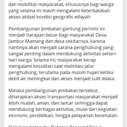
u
dan mobilitas masyarakat, khususnya bagi warga
n
yang selama ini masih mengalami keterbatasan
g
akses akibat kondisi geografis wilayah.
P
e
Pembangunan jembatan gantung perintis ini
r
i
menjadi harapan besar bagi masyarakat Desa
n
Jambur Mamang dan desa sekitarnya, karena
t
nantinya akan menjadi sarana penghubung yang
i
sangat penting dalam mendukung aktivitas sehari-
s
d
hari warga. Selama ini, masyarakat kerap
i
mengalami kesulitan saat melintasi jalur
D
penghubung, terutama pada musim hujan ketika
e
debit air meningkat dan akses menjadi sulit dilalui.
s
a
J
Melalui pembangunan jembatan tersebut,
a
diharapkan akses transportasi masyarakat menjadi
m
lebih mudah, aman, dan lancar sehingga dapat
b
mendukung berbagai aktivitas, mulai dari kegiatan
u
ekonomi, pendidikan, hingga pelayanan kesehatan.
r
M
a