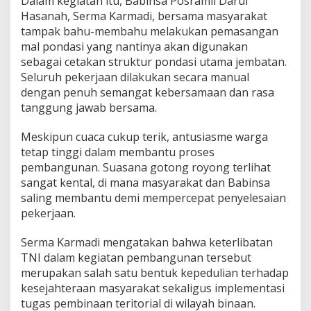
Dalam kegiatan itu, Babinsa Posramil Darul
m
Hasanah, Serma Karmadi, bersama masyarakat
a
tampak bahu-membahu melakukan pemasangan
n
mal pondasi yang nantinya akan digunakan
g
,
sebagai cetakan struktur pondasi utama jembatan.
A
Seluruh pekerjaan dilakukan secara manual
c
dengan penuh semangat kebersamaan dan rasa
e
tanggung jawab bersama.
h
T
e
Meskipun cuaca cukup terik, antusiasme warga
n
tetap tinggi dalam membantu proses
g
pembangunan. Suasana gotong royong terlihat
g
sangat kental, di mana masyarakat dan Babinsa
a
r
saling membantu demi mempercepat penyelesaian
a
pekerjaan.
Serma Karmadi mengatakan bahwa keterlibatan
TNI dalam kegiatan pembangunan tersebut
merupakan salah satu bentuk kepedulian terhadap
kesejahteraan masyarakat sekaligus implementasi
tugas pembinaan teritorial di wilayah binaan.