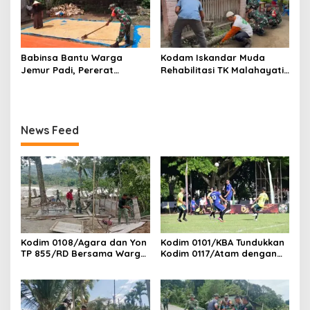
Babinsa Bantu Warga
Kodam Iskandar Muda
Jemur Padi, Pererat
Rehabilitasi TK Malahayati
Kebersamaan di Desa Barih
Lamreh, Wujud Nyata
Lhok
Kepedulian TNI AD kepada
masyarakat khusus nya
Dunia Pendidikan
News Feed
Kodim 0108/Agara dan Yon
Kodim 0101/KBA Tundukkan
TP 855/RD Bersama Warga
Kodim 0117/Atam dengan
Cor Pondasi Blok Angkur
Skor 3-1 pada Piala
Jembatan Gantung di Ds.
Pangdam IM Cup 2026
Lawe Ger Ger, Aceh
Tenggara