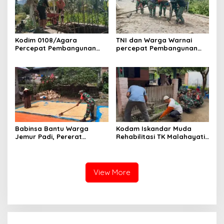
Kodim 0108/Agara
TNI dan Warga Warnai
Percepat Pembangunan
percepat Pembangunan
Jembatan Gantung Perintis
Jembatan Gantung Perintis
di Ds. Kuta Ujung, Aceh
di Desa Uning Abadi, Aceh
Tenggara
Tenggara
Babinsa Bantu Warga
Kodam Iskandar Muda
Jemur Padi, Pererat
Rehabilitasi TK Malahayati
Kebersamaan di Desa Barih
Lamreh, Wujud Nyata
Lhok
Kepedulian TNI AD kepada
masyarakat khusus nya
Dunia Pendidikan
View More