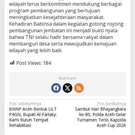
wilayah terus berkomitmen mendukung berbagai
program pembangunan yang bertujuan
meningkatkan kesejahteraan masyarakat.
Kehadiran Babinsa dalam kegiatan gotong royong
pembangunan jembatan ini menjadi bukti nyata
bahwa TNI selalu hadir bersama rakyat dalam
membangun desa serta mewujudkan kemajuan
wilayah yang lebih baik.
Post Views:
184
Ikuti Kami
N
Pos sebelumnya
Pos berikutnya
BNNP Aceh Bentuk ULT
Sambut Hari Bhayangkara
a
P4GN, Bupati Al-Farlaky:
ke-80, Polda Aceh Gelar
v
Kami Butuh Tempat
Turnamen Tenis Kapolda
Rehabilitasi
Aceh Cup 2026
i