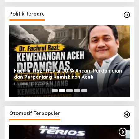
Politik Terbaru
ak
Fachrul Razi: Revisi UUPA Ancam Perdamaian
D
dan Perpanjang Kemiskinan Aceh
M
Di Politik
|
21/06/2026
Di 
Otomotif Terpopuler