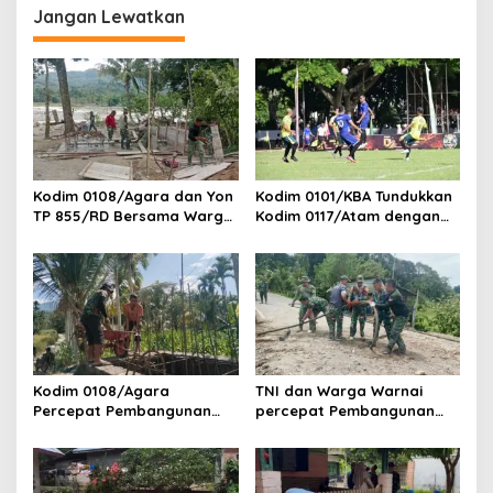
g
Jangan Lewatkan
a
s
i
p
o
s
Kodim 0108/Agara dan Yon
Kodim 0101/KBA Tundukkan
TP 855/RD Bersama Warga
Kodim 0117/Atam dengan
Cor Pondasi Blok Angkur
Skor 3-1 pada Piala
Jembatan Gantung di Ds.
Pangdam IM Cup 2026
Lawe Ger Ger, Aceh
Tenggara
Kodim 0108/Agara
TNI dan Warga Warnai
Percepat Pembangunan
percepat Pembangunan
Jembatan Gantung Perintis
Jembatan Gantung Perintis
di Ds. Kuta Ujung, Aceh
di Desa Uning Abadi, Aceh
Tenggara
Tenggara