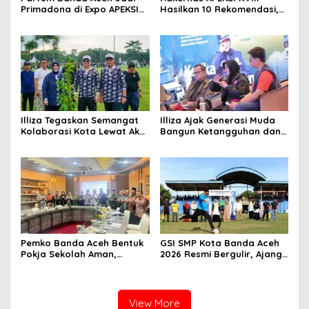
Primadona di Expo APEKSI
Hasilkan 10 Rekomendasi,
Medan
Perkuat Komitmen
Membangun Kota Tangguh
Illiza Tegaskan Semangat
Illiza Ajak Generasi Muda
Kolaborasi Kota Lewat Aksi
Bangun Ketangguhan dan
Tanam Pohon di Rakernas
Kepedulian Hadapi
APEKSI
Bencana
Pemko Banda Aceh Bentuk
GSI SMP Kota Banda Aceh
Pokja Sekolah Aman,
2026 Resmi Bergulir, Ajang
Perkuat Pencegahan
Cetak Pesepak Bola Muda
Perundungan
Berprestasi
View More