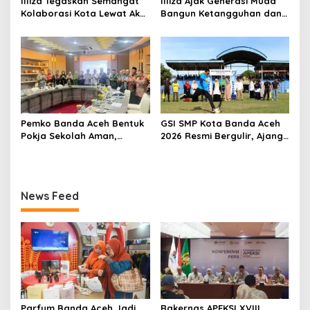
Illiza Tegaskan Semangat
Illiza Ajak Generasi Muda
Kolaborasi Kota Lewat Aksi
Bangun Ketangguhan dan
Tanam Pohon di Rakernas
Kepedulian Hadapi
APEKSI
Bencana
Pemko Banda Aceh Bentuk
GSI SMP Kota Banda Aceh
Pokja Sekolah Aman,
2026 Resmi Bergulir, Ajang
Perkuat Pencegahan
Cetak Pesepak Bola Muda
Perundungan
Berprestasi
News Feed
Parfum Banda Aceh Jadi
Rakernas APEKSI XVIII