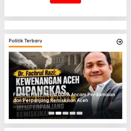
Politik Terbaru
ak
Fachrul Razi: Revisi UUPA Ancam Perdamaian
D
dan Perpanjang Kemiskinan Aceh
M
Di Politik
|
21/06/2026
Di 