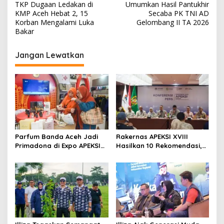
a
TKP Dugaan Ledakan di
Umumkan Hasil Pantukhir
v
KMP Aceh Hebat 2, 15
Secaba PK TNI AD
Korban Mengalami Luka
Gelombang II TA 2026
i
Bakar
g
Jangan Lewatkan
a
s
i
p
o
s
Parfum Banda Aceh Jadi
Rakernas APEKSI XVIII
Primadona di Expo APEKSI
Hasilkan 10 Rekomendasi,
Medan
Perkuat Komitmen
Membangun Kota Tangguh