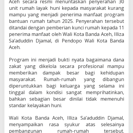
Aceh secara resmi menuntaskan penyerahan 30
u
unit rumah layak huni kepada masyarakat kurang
n
t
mampu yang menjadi penerima manfaat program
u
bantuan rumah tahun 2025. Penyerahan tersebut
k
ditandai dengan pemberian kunci rumah kepada 11
W
penerima manfaat oleh Wali Kota Banda Aceh, Illiza
a
Sa’aduddin Djamal, di Pendopo Wali Kota Banda
r
g
Aceh.
a
M
Program ini menjadi bukti nyata bagaimana dana
i
zakat yang dikelola secara profesional mampu
s
memberikan dampak besar bagi kehidupan
k
i
masyarakat. Rumah-rumah yang dibangun
n
diperuntukkan bagi keluarga yang selama ini
tinggal dalam kondisi sangat memprihatinkan,
bahkan sebagian besar dinilai tidak memenuhi
standar kelayakan huni.
Wali Kota Banda Aceh, Illiza Sa’aduddin Djamal,
menyampaikan rasa syukur atas selesainya
pembangunan rumah-rumah tersebut.