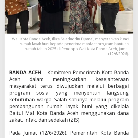
T
u
n
t
a
s
k
Wali Kota Banda Aceh, Illiza Sa’aduddin Djamal, menyerahkan kunci
a
rumah layak huni kepada penerima manfaat program bantuan
n
rumah tahun 2025 di Pendopo Wali Kota Banda Aceh, Jumat
3
(12/6/2026).
0
R
u
BANDA ACEH –
Komitmen Pemerintah Kota Banda
m
Aceh dalam meningkatkan kesejahteraan
a
masyarakat terus diwujudkan melalui berbagai
h
L
program sosial yang menyentuh langsung
a
kebutuhan warga. Salah satunya melalui program
y
pembangunan rumah layak huni yang dikelola
a
Baitul Mal Kota Banda Aceh menggunakan dana
k
H
zakat, infak, dan sedekah (ZIS).
u
n
Pada Jumat (12/6/2026), Pemerintah Kota Banda
i