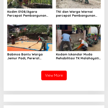
Kodim 0108/Agara
TNI dan Warga Warnai
Percepat Pembangunan
percepat Pembangunan
Jembatan Gantung Perintis
Jembatan Gantung Perintis
di Ds. Kuta Ujung, Aceh
di Desa Uning Abadi, Aceh
Tenggara
Tenggara
Babinsa Bantu Warga
Kodam Iskandar Muda
Jemur Padi, Pererat
Rehabilitasi TK Malahayati
Kebersamaan di Desa Barih
Lamreh, Wujud Nyata
Lhok
Kepedulian TNI AD kepada
masyarakat khusus nya
Dunia Pendidikan
View More