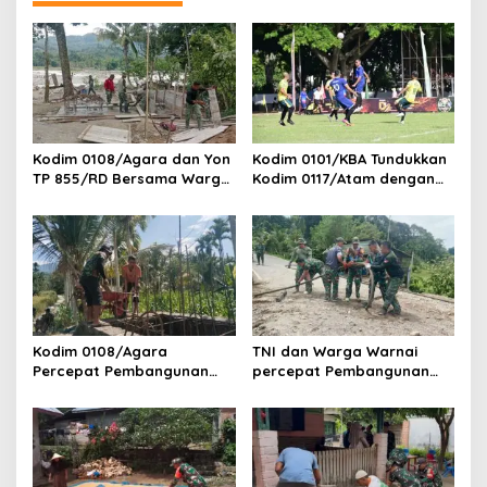
a
s
i
p
o
Kodim 0108/Agara dan Yon
Kodim 0101/KBA Tundukkan
s
TP 855/RD Bersama Warga
Kodim 0117/Atam dengan
Cor Pondasi Blok Angkur
Skor 3-1 pada Piala
Jembatan Gantung di Ds.
Pangdam IM Cup 2026
Lawe Ger Ger, Aceh
Tenggara
Kodim 0108/Agara
TNI dan Warga Warnai
Percepat Pembangunan
percepat Pembangunan
Jembatan Gantung Perintis
Jembatan Gantung Perintis
di Ds. Kuta Ujung, Aceh
di Desa Uning Abadi, Aceh
Tenggara
Tenggara