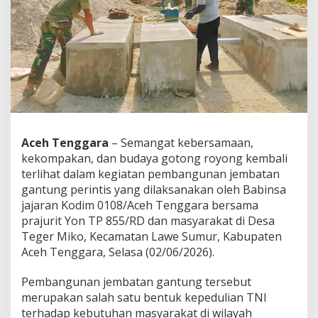
s
a
m
a
Y
o
n
T
P
8
5
Aceh Tenggara
– Semangat kebersamaan,
5
kekompakan, dan budaya gotong royong kembali
/
R
terlihat dalam kegiatan pembangunan jembatan
D
gantung perintis yang dilaksanakan oleh Babinsa
B
jajaran Kodim 0108/Aceh Tenggara bersama
a
prajurit Yon TP 855/RD dan masyarakat di Desa
n
Teger Miko, Kecamatan Lawe Sumur, Kabupaten
g
u
Aceh Tenggara, Selasa (02/06/2026).
n
J
Pembangunan jembatan gantung tersebut
e
merupakan salah satu bentuk kepedulian TNI
m
terhadap kebutuhan masyarakat di wilayah
b