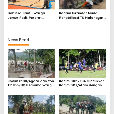
Babinsa Bantu Warga
Kodam Iskandar Muda
Jemur Padi, Pererat
Rehabilitasi TK Malahayati
Kebersamaan di Desa Barih
Lamreh, Wujud Nyata
Lhok
Kepedulian TNI AD kepada
masyarakat khusus nya
Dunia Pendidikan
News Feed
Kodim 0108/Agara dan Yon
Kodim 0101/KBA Tundukkan
TP 855/RD Bersama Warga
Kodim 0117/Atam dengan
Cor Pondasi Blok Angkur
Skor 3-1 pada Piala
Jembatan Gantung di Ds.
Pangdam IM Cup 2026
Lawe Ger Ger, Aceh
Tenggara