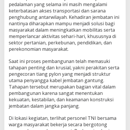
a
pedalaman yang selama ini masih mengalami
t
keterbatasan akses transportasi dan sarana
a
penghubung antarwilayah. Kehadiran jembatan ini
n
nantinya diharapkan mampu menjadi solusi bagi
G
a
masyarakat dalam meningkatkan mobilitas serta
n
memperlancar aktivitas sehari-hari, khususnya di
t
sektor pertanian, perkebunan, pendidikan, dan
u
perekonomian masyarakat.
n
g
d
Saat ini proses pembangunan telah memasuki
i
tahapan penting dan krusial, yakni perakitan serta
D
pengecoran tiang pylon yang menjadi struktur
e
utama penyangga kabel jembatan gantung.
s
Tahapan tersebut merupakan bagian vital dalam
a
T
pembangunan karena sangat menentukan
e
kekuatan, kestabilan, dan keamanan konstruksi
g
jembatan dalam jangka panjang.
e
r
Di lokasi kegiatan, terlihat personel TNI bersama
M
i
warga masyarakat bekerja secara bergotong
k