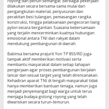
royong dan penuh semangat. Berbagai pekerjaan
o
dilakukan secara bersama-sama mulai dari
,
pengangkutan material, penyusunan dan
A
c
perakitan besi tulangan, pemasangan rangka
e
konstruksi, hingga pelaksanaan pengecoran tiang
h
pylon secara bergantian. Suasana kebersamaan
T
yang terjalin mencerminkan kuatnya hubungan
e
emosional antara TNI dan rakyat dalam
n
g
mendukung pembangunan di daerah.
g
a
Babinsa bersama prajurit Yon TP 855/RD juga
r
tampak aktif memberikan motivasi serta
a
membantu masyarakat dalam setiap tahapan
pengerjaan agar proses pembangunan berjalan
lancar dan sesuai target yang telah direncanakan.
Kehadiran aparat TNI di tengah masyarakat tidak
hanya memberikan bantuan tenaga, namun juga
menjadi penyemangat bagi warga untuk terus
menjaga budaya gotong royong yang telah
diwariskan secara turun-temurun.