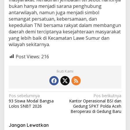
bukan hanya menjadi sarana penghubung
antarwilayah, namun juga menjadi simbol
semangat persatuan, kebersamaan, dan
kepedulian TNI bersama rakyat dalam membangun
daerah demi terciptanya kesejahteraan masyarakat
yang lebih baik di Kecamatan Lawe Sumur dan
wilayah sekitarnya.
Post Views:
216
Ikuti Kami
N
Pos sebelumnya
Pos berikutnya
93 Siswa Modal Bangsa
Kantor Operasional BSI dan
a
Lolos SNBT 2026
Gedung SPKT Polda Aceh
v
Beroperasi di Gedung Baru
i
Jangan Lewatkan
g