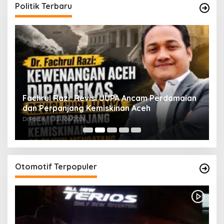
Politik Terbaru
ak
Fachrul Razi: Revisi UUPA Ancam Perdamaian
D
dan Perpanjang Kemiskinan Aceh
M
Di Politik
|
21/06/2026
Di 
Otomotif Terpopuler