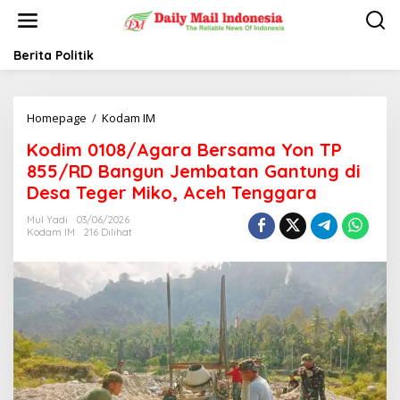
L
e
w
a
Berita Politik
t
i
k
Homepage
/
Kodam IM
K
e
o
k
Kodim 0108/Agara Bersama Yon TP
d
o
i
n
855/RD Bangun Jembatan Gantung di
m
t
Desa Teger Miko, Aceh Tenggara
0
e
1
n
Mul Yadi
03/06/2026
0
Kodam IM
216 Dilihat
8
/
A
g
a
r
a
B
e
r