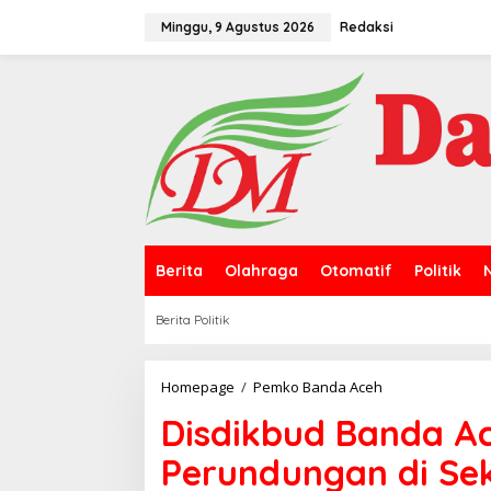
L
e
Minggu, 9 Agustus 2026
Redaksi
w
a
t
i
k
e
k
o
n
t
e
n
Berita
Olahraga
Otomatif
Politik
Berita Politik
Homepage
/
Pemko Banda Aceh
D
i
Disdikbud Banda A
s
d
Perundungan di Se
i
k