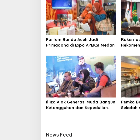
i
p
o
s
Parfum Banda Aceh Jadi
Rakernas 
Primadona di Expo APEKSI Medan
Rekomend
Membang
Illiza Ajak Generasi Muda Bangun
Pemko Ba
Ketangguhan dan Kepedulian
Sekolah 
Hadapi Bencana
Pencega
News Feed