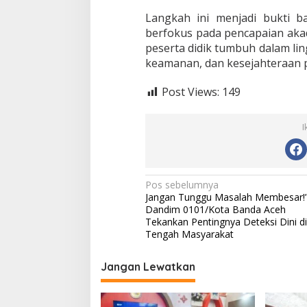
Langkah ini menjadi bukti b
berfokus pada pencapaian akad
peserta didik tumbuh dalam l
keamanan, dan kesejahteraan p
Post Views:
149
I
N
Pos sebelumnya
Jangan Tunggu Masalah Membesar!
a
Dandim 0101/Kota Banda Aceh
v
Tekankan Pentingnya Deteksi Dini di
Tengah Masyarakat
i
g
Jangan Lewatkan
a
s