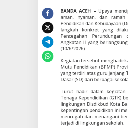
a
h
BANDA ACEH –
Upaya mencip
a
aman, nyaman, dan ramah a
n
Pendidikan dan Kebudayaan (Di
P
langkah konkret yang dilak
e
r
Pencegahan Perundungan d
u
Angkatan II yang berlangsung 
n
(10/6/2026).
d
u
Kegiatan tersebut menghadirk
n
g
Mutu Pendidikan (BPMP) Provin
a
yang terdiri atas guru jenjan
n
Dasar (SD) dari berbagai sekol
d
i
Turut hadir dalam kegiatan
S
e
Tenaga Kependidikan (GTK) bes
k
lingkungan Disdikbud Kota B
o
kepentingan pendidikan ini 
l
mencegah dan menangani ber
a
terjadi di lingkungan sekolah.
h