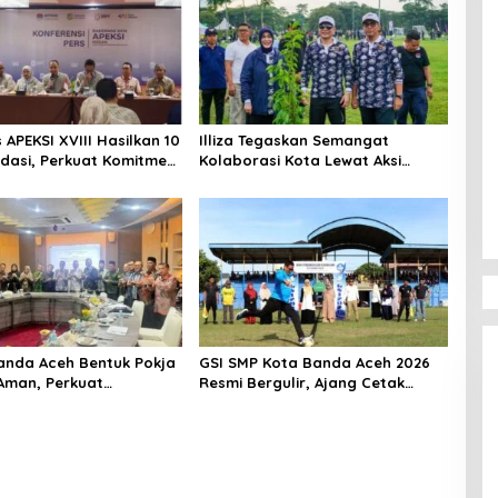
APEKSI XVIII Hasilkan 10
Illiza Tegaskan Semangat
asi, Perkuat Komitmen
Kolaborasi Kota Lewat Aksi
un Kota Tangguh
Tanam Pohon di Rakernas APEKSI
nda Aceh Bentuk Pokja
GSI SMP Kota Banda Aceh 2026
Aman, Perkuat
Resmi Bergulir, Ajang Cetak
han Perundungan
Pesepak Bola Muda Berprestasi