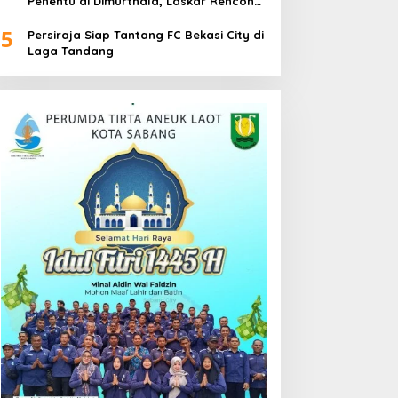
Penentu di Dimurthala, Laskar Rencong
Bidik Tiga Poin
5
Persiraja Siap Tantang FC Bekasi City di
Laga Tandang