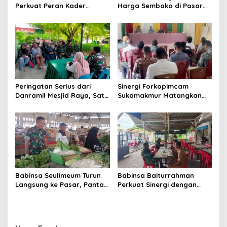
Perkuat Peran Kader
Harga Sembako di Pasar
Posyandu dalam
Tradisional Lamjuhang, Ini
Mendukung Program Gizi
Perkembangannya
Anak
Peringatan Serius dari
Sinergi Forkopimcam
Danramil Mesjid Raya, Satu
Sukamakmur Matangkan
Kesalahan Bisa Rugikan
Persiapan HUT RI ke-81,
Diri, Keluarga, hingga
Semangat Kebersamaan
Satuan
Jadi Kunci Sukses
Babinsa Seulimeum Turun
Babinsa Baiturrahman
Langsung ke Pasar, Pantau
Perkuat Sinergi dengan
Harga Sembako dan
Dinas Kesehatan, Dorong
Pastikan Stabilitas Pangan
Pencegahan Penyakit dan
Peningkatan Kualitas SDM