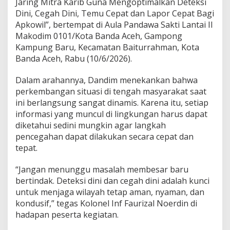
Jaring Mitra Karib Guna Mengoptimalkan Deteksi
a
Dini, Cegah Dini, Temu Cepat dan Lapor Cepat Bagi
B
Apkowil”, bertempat di Aula Pandawa Sakti Lantai II
a
n
Makodim 0101/Kota Banda Aceh, Gampong
d
Kampung Baru, Kecamatan Baiturrahman, Kota
a
Banda Aceh, Rabu (10/6/2026).
A
c
Dalam arahannya, Dandim menekankan bahwa
e
h
perkembangan situasi di tengah masyarakat saat
T
ini berlangsung sangat dinamis. Karena itu, setiap
e
informasi yang muncul di lingkungan harus dapat
k
diketahui sedini mungkin agar langkah
a
n
pencegahan dapat dilakukan secara cepat dan
k
tepat.
a
n
“Jangan menunggu masalah membesar baru
P
bertindak. Deteksi dini dan cegah dini adalah kunci
e
n
untuk menjaga wilayah tetap aman, nyaman, dan
t
kondusif,” tegas Kolonel Inf Faurizal Noerdin di
i
hadapan peserta kegiatan.
n
g