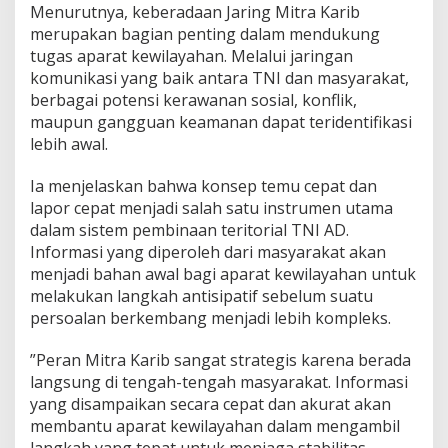
Menurutnya, keberadaan Jaring Mitra Karib
n
y
merupakan bagian penting dalam mendukung
a
tugas aparat kewilayahan. Melalui jaringan
D
komunikasi yang baik antara TNI dan masyarakat,
e
berbagai potensi kerawanan sosial, konflik,
t
maupun gangguan keamanan dapat teridentifikasi
e
k
lebih awal.
s
i
Ia menjelaskan bahwa konsep temu cepat dan
D
lapor cepat menjadi salah satu instrumen utama
i
dalam sistem pembinaan teritorial TNI AD.
n
i
Informasi yang diperoleh dari masyarakat akan
d
menjadi bahan awal bagi aparat kewilayahan untuk
i
melakukan langkah antisipatif sebelum suatu
T
persoalan berkembang menjadi lebih kompleks.
e
n
g
”Peran Mitra Karib sangat strategis karena berada
a
langsung di tengah-tengah masyarakat. Informasi
h
yang disampaikan secara cepat dan akurat akan
M
membantu aparat kewilayahan dalam mengambil
a
s
langkah yang tepat untuk menjaga stabilitas