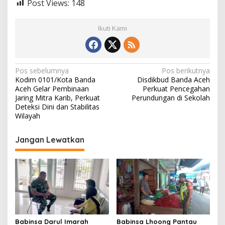
Post Views:
148
Ikuti Kami
N
Pos sebelumnya
Pos berikutnya
Kodim 0101/Kota Banda
Disdikbud Banda Aceh
a
Aceh Gelar Pembinaan
Perkuat Pencegahan
v
Jaring Mitra Karib, Perkuat
Perundungan di Sekolah
Deteksi Dini dan Stabilitas
i
Wilayah
g
Jangan Lewatkan
a
s
i
p
o
s
Babinsa Darul Imarah
Babinsa Lhoong Pantau