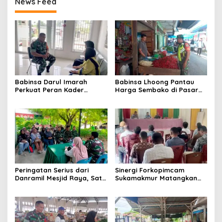
News Feed
Babinsa Darul Imarah
Babinsa Lhoong Pantau
Perkuat Peran Kader
Harga Sembako di Pasar
Posyandu dalam
Tradisional Lamjuhang, Ini
Mendukung Program Gizi
Perkembangannya
Anak
Peringatan Serius dari
Sinergi Forkopimcam
Danramil Mesjid Raya, Satu
Sukamakmur Matangkan
Kesalahan Bisa Rugikan
Persiapan HUT RI ke-81,
Diri, Keluarga, hingga
Semangat Kebersamaan
Satuan
Jadi Kunci Sukses