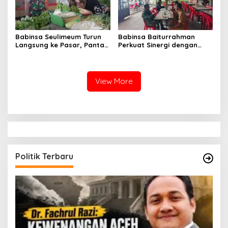
Babinsa Seulimeum Turun
Babinsa Baiturrahman
Langsung ke Pasar, Pantau
Perkuat Sinergi dengan
Harga Sembako dan
Dinas Kesehatan, Dorong
Pastikan Stabilitas Pangan
Pencegahan Penyakit dan
Peningkatan Kualitas SDM
View More
Politik Terbaru