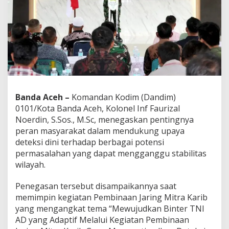
h
M
e
m
b
e
s
a
r
!
Banda Aceh –
Komandan Kodim (Dandim)
”
D
0101/Kota Banda Aceh, Kolonel Inf Faurizal
a
Noerdin, S.Sos., M.Sc, menegaskan pentingnya
n
peran masyarakat dalam mendukung upaya
d
deteksi dini terhadap berbagai potensi
i
m
permasalahan yang dapat mengganggu stabilitas
0
wilayah.
1
0
Penegasan tersebut disampaikannya saat
1
memimpin kegiatan Pembinaan Jaring Mitra Karib
/
K
yang mengangkat tema “Mewujudkan Binter TNI
o
AD yang Adaptif Melalui Kegiatan Pembinaan
t