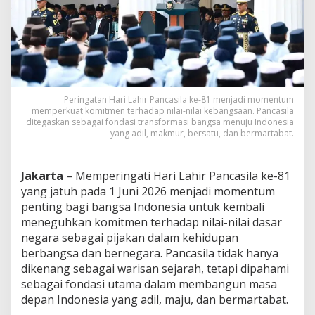
a
n
s
f
o
r
m
a
Peringatan Hari Lahir Pancasila ke-81 menjadi momentum
s
memperkuat komitmen terhadap nilai-nilai kebangsaan. Pancasila
i
ditegaskan sebagai fondasi transformasi bangsa menuju Indonesia
B
yang adil, makmur, bersatu, dan bermartabat.
a
n
g
Jakarta
– Memperingati Hari Lahir Pancasila ke-81
s
yang jatuh pada 1 Juni 2026 menjadi momentum
a
penting bagi bangsa Indonesia untuk kembali
M
meneguhkan komitmen terhadap nilai-nilai dasar
e
n
negara sebagai pijakan dalam kehidupan
u
berbangsa dan bernegara. Pancasila tidak hanya
j
dikenang sebagai warisan sejarah, tetapi dipahami
u
sebagai fondasi utama dalam membangun masa
I
n
depan Indonesia yang adil, maju, dan bermartabat.
d