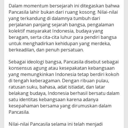
o
Dalam momentum bersejarah ini ditegaskan bahwa
n
Pancasila lahir bukan dari ruang kosong. Nilai-nilai
e
yang terkandung di dalamnya tumbuh dari
s
i
perjalanan panjang sejarah bangsa, pengalaman
a
kolektif masyarakat Indonesia, budaya yang
A
beragam, serta cita-cita luhur para pendiri bangsa
d
untuk menghadirkan kehidupan yang merdeka,
i
berkeadilan, dan penuh persatuan.
l
d
a
Sebagai ideologi bangsa, Pancasila disebut sebagai
n
konsensus agung atau kesepakatan kebangsaan
M
yang memungkinkan Indonesia tetap berdiri kokoh
a
di tengah keberagaman. Dengan ribuan pulau,
k
m
ratusan suku, bahasa, adat istiadat, dan latar
u
belakang budaya, Indonesia berhasil bersatu dalam
r
satu identitas kebangsaan karena adanya
kesepahaman bersama yang dirumuskan dalam
Pancasila.
Nilai-nilai Pancasila selama ini telah menjadi