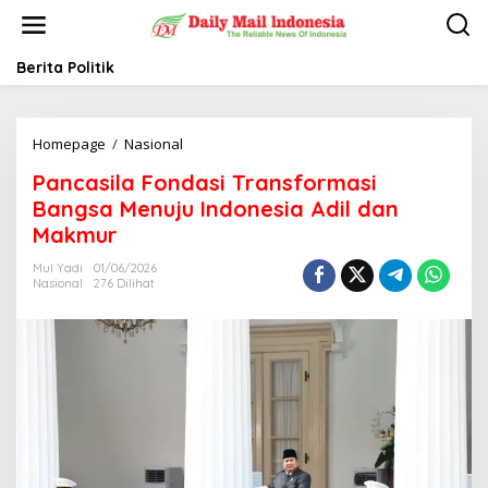
L
e
w
a
Berita Politik
t
i
k
Homepage
/
Nasional
P
e
a
k
Pancasila Fondasi Transformasi
n
o
c
n
Bangsa Menuju Indonesia Adil dan
a
t
Makmur
s
e
i
n
Mul Yadi
01/06/2026
l
Nasional
276 Dilihat
a
F
o
n
d
a
s
i
T
r