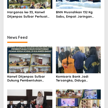
Harganas ke-33, Kanwil
BNN Musnahkan 132 Kg
Ditjenpas Sulbar Perkuat
Sabu, Empat Jaringan
Peran Keluarga Wujudkan
Narkoba Digulung
SDM Berintegritas
News Feed
Kanwil Ditjenpas Sulbar
Komisaris Bank Jadi
Dukung Pembentukan
Tersangka, Diduga
Forum Monitoring Pidana
Salurkan Kredit Fiktif Rp14,8
Kerja Sosial
M