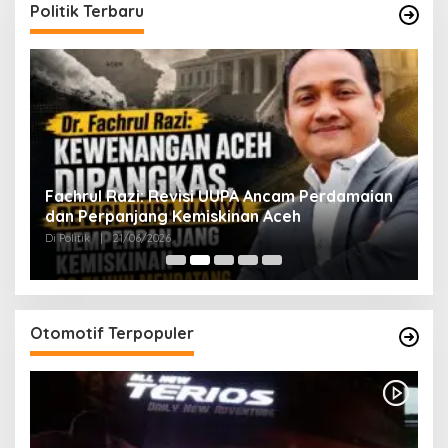
Politik Terbaru
ak
Fachrul Razi: Revisi UUPA Ancam Perdamaian
D
dan Perpanjang Kemiskinan Aceh
M
Di Politik
|
21/06/2026
Di 
Otomotif Terpopuler