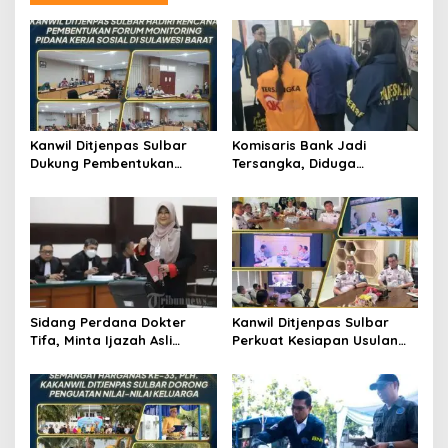
a
s
i
p
o
s
Kanwil Ditjenpas Sulbar
Komisaris Bank Jadi
Dukung Pembentukan
Tersangka, Diduga
Forum Monitoring Pidana
Salurkan Kredit Fiktif Rp14,8
Kerja Sosial
M
Sidang Perdana Dokter
Kanwil Ditjenpas Sulbar
Tifa, Minta Ijazah Asli
Perkuat Kesiapan Usulan
Jokowi Dihadirkan di
Amnesti Lanjutan
Pengadilan