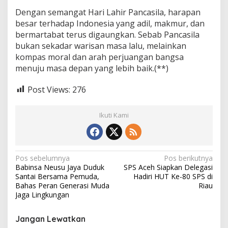
Dengan semangat Hari Lahir Pancasila, harapan
besar terhadap Indonesia yang adil, makmur, dan
bermartabat terus digaungkan. Sebab Pancasila
bukan sekadar warisan masa lalu, melainkan
kompas moral dan arah perjuangan bangsa
menuju masa depan yang lebih baik.(**)
Post Views:
276
Ikuti Kami
N
Pos sebelumnya
Pos berikutnya
Babinsa Neusu Jaya Duduk
SPS Aceh Siapkan Delegasi
a
Santai Bersama Pemuda,
Hadiri HUT Ke-80 SPS di
v
Bahas Peran Generasi Muda
Riau
Jaga Lingkungan
i
g
Jangan Lewatkan