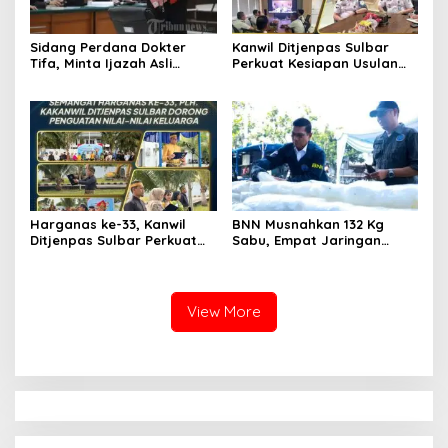
Sidang Perdana Dokter
Kanwil Ditjenpas Sulbar
Tifa, Minta Ijazah Asli
Perkuat Kesiapan Usulan
Jokowi Dihadirkan di
Amnesti Lanjutan
Pengadilan
Harganas ke-33, Kanwil
BNN Musnahkan 132 Kg
Ditjenpas Sulbar Perkuat
Sabu, Empat Jaringan
Peran Keluarga Wujudkan
Narkoba Digulung
SDM Berintegritas
View More