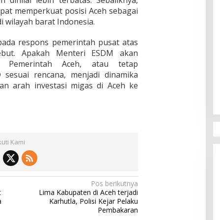
 dinilai lebih terbatas. Sebaliknya,
apat memperkuat posisi Aceh sebagai
di wilayah barat Indonesia.
u pada respons pemerintah pusat atas
ebut. Apakah Menteri ESDM akan
n Pemerintah Aceh, atau tetap
 sesuai rencana, menjadi dinamika
n arah investasi migas di Aceh ke
kuti Kami
Pos berikutnya
t
Lima Kabupaten di Aceh terjadi
a
Karhutla, Polisi Kejar Pelaku
Pembakaran