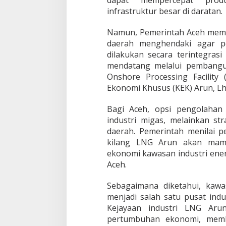
dapat mempercepat pro
infrastruktur besar di daratan.
Namun, Pemerintah Aceh memi
daerah menghendaki agar 
dilakukan secara terintegra
mendatang melalui pembangu
Onshore Processing Facility
Ekonomi Khusus (KEK) Arun, 
Bagi Aceh, opsi pengolahan
industri migas, melainkan s
daerah. Pemerintah menilai pe
kilang LNG Arun akan mam
ekonomi kawasan industri ene
Aceh.
Sebagaimana diketahui, kaw
menjadi salah satu pusat indus
Kejayaan industri LNG Ar
pertumbuhan ekonomi, membu