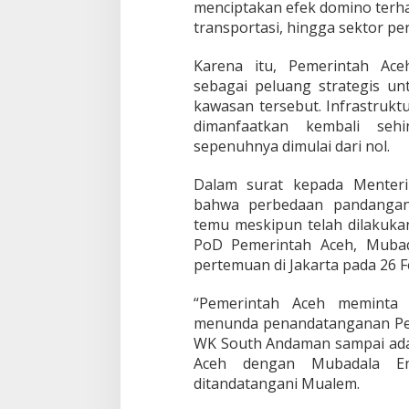
menciptakan efek domino terha
transportasi, hingga sektor pe
Karena itu, Pemerintah Ac
sebagai peluang strategis u
kawasan tersebut. Infrastruktu
dimanfaatkan kembali seh
sepenuhnya dimulai dari nol.
Dalam surat kepada Menter
bahwa perbedaan pandangan
temu meskipun telah dilakuk
PoD Pemerintah Aceh, Mubad
pertemuan di Jakarta pada 26 F
“Pemerintah Aceh meminta 
menunda penandatanganan Pe
WK South Andaman sampai ada
Aceh dengan Mubadala Ene
ditandatangani Mualem.