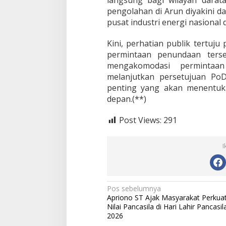
langsung bagi wilayah daratan
pengolahan di Arun diyakini d
pusat industri energi nasional 
Kini, perhatian publik tertuj
permintaan penundaan ters
mengakomodasi permintaa
melanjutkan persetujuan PoD
penting yang akan menentuka
depan.(**)
Post Views:
291
I
N
Pos sebelumnya
Apriono ST Ajak Masyarakat Perkua
a
Nilai Pancasila di Hari Lahir Pancasil
v
2026