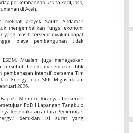
dap perkembangan usaha kecil, jasa,
rumahan di Aceh.
eh melihat proyek South Andaman
ntuk mengembalikan fungsi ekonomi
r yang masih tersedia diyakini dapat
ingga biaya pembangunan tidak
i ESDM, Mualem juga menegaskan
 tersebut belum menemukan titik
an pembahasan intensif bersama Tim
ala Energy, dan SKK Migas dalam
ebruari 2026.
Bapak Menteri kiranya berkenan
rsetujuan PoD I Lapangan Tangkulo
nya kesepakatan antara Pemerintah
rgy,” demikian isi surat yang