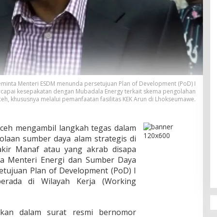
minta Menteri ESDM menunda persetujuan Plan of Development (PoD) I
capai kesepakatan dengan Mubadala Energy terkait skema pengolahan
ceh, khususnya melalui pemanfaatan fasilitas KEK Arun di Lhokseumawe.
ceh mengambil langkah tegas dalam
laan sumber daya alam strategis di
akir Manaf atau yang akrab disapa
ta Menteri Energi dan Sumber Daya
tujuan Plan of Development (PoD) I
rada di Wilayah Kerja (Working
gkan dalam surat resmi bernomor