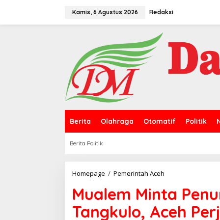
L
e
Kamis, 6 Agustus 2026
Redaksi
w
a
t
i
k
e
k
o
n
t
e
n
Berita
Olahraga
Otomatif
Politik
Berita Politik
Homepage
/
Pemerintah Aceh
M
u
Mualem Minta Pen
a
l
Tangkulo, Aceh Pe
e
m