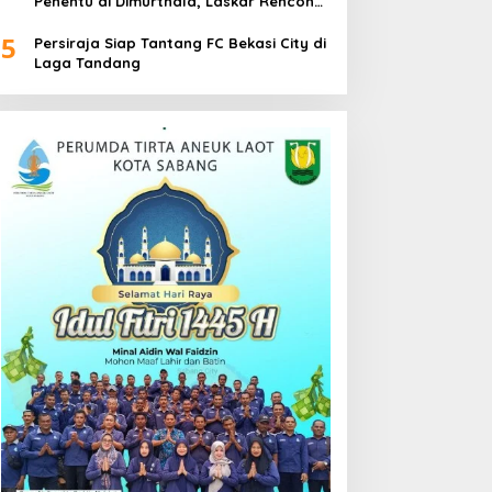
Penentu di Dimurthala, Laskar Rencong
Bidik Tiga Poin
5
Persiraja Siap Tantang FC Bekasi City di
Laga Tandang