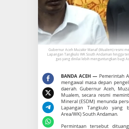
T
a
n
g
k
u
l
o
,
Gubernur Aceh Muzakir Manaf (Mualem) resmi me
A
Lapangan Tangkulo WK South Andaman hingga ter
c
gas yang dinilai lebih menguntungkan bagi A
e
h
P
BANDA ACEH —
Pemerintah A
e
mengawal masa depan pengelo
r
j
daerah. Gubernur Aceh, Muz
u
Mualem, secara resmi memin
a
Mineral (ESDM) menunda perse
n
Lapangan Tangkulo yang be
g
k
Area/WK) South Andaman.
a
n
Permintaan tersebut dituan
P