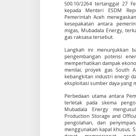
500.10/2264 tertanggal 27 F
e
kepada Menteri ESDM Repub
n
g
Pemerintah Aceh menegaskan
o
kesepakatan antara pemerin
l
migas, Mubadala Energy, ter
a
gas raksasa tersebut.
h
a
n
Langkah ini menunjukkan ba
G
pengembangan potensi energ
a
memperhatikan dampak ekonom
s
menilai, proyek gas South
d
kebangkitan industri energi 
i
A
eksploitasi sumber daya yang m
r
u
Perbedaan utama antara Pem
n
terletak pada skema pengo
Mubadala Energy mengusul
Production Storage and Offload
pengolahan, dan penyimpan
menggunakan kapal khusus. Sis