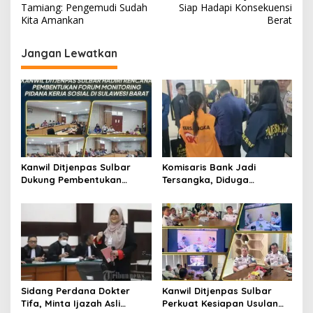
Tamiang: Pengemudi Sudah
Siap Hadapi Konsekuensi
i
Kita Amankan
Berat
g
Jangan Lewatkan
a
s
i
p
o
s
Kanwil Ditjenpas Sulbar
Komisaris Bank Jadi
Dukung Pembentukan
Tersangka, Diduga
Forum Monitoring Pidana
Salurkan Kredit Fiktif Rp14,8
Kerja Sosial
M
Sidang Perdana Dokter
Kanwil Ditjenpas Sulbar
Tifa, Minta Ijazah Asli
Perkuat Kesiapan Usulan