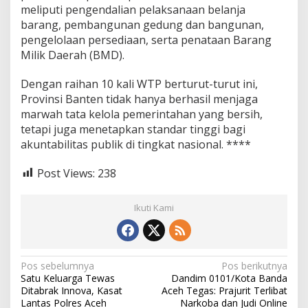
meliputi pengendalian pelaksanaan belanja
barang, pembangunan gedung dan bangunan,
pengelolaan persediaan, serta penataan Barang
Milik Daerah (BMD).
Dengan raihan 10 kali WTP berturut-turut ini,
Provinsi Banten tidak hanya berhasil menjaga
marwah tata kelola pemerintahan yang bersih,
tetapi juga menetapkan standar tinggi bagi
akuntabilitas publik di tingkat nasional. ****
Post Views:
238
Ikuti Kami
N
Pos sebelumnya
Pos berikutnya
Satu Keluarga Tewas
Dandim 0101/Kota Banda
a
Ditabrak Innova, Kasat
Aceh Tegas: Prajurit Terlibat
v
Lantas Polres Aceh
Narkoba dan Judi Online