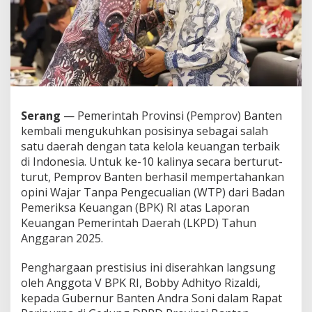
i
a
s
i
K
e
p
e
m
Serang
— Pemerintah Provinsi (Pemprov) Banten
i
kembali mengukuhkan posisinya sebagai salah
m
p
satu daerah dengan tata kelola keuangan terbaik
i
di Indonesia. Untuk ke-10 kalinya secara berturut-
n
turut, Pemprov Banten berhasil mempertahankan
a
opini Wajar Tanpa Pengecualian (WTP) dari Badan
n
Pemeriksa Keuangan (BPK) RI atas Laporan
A
n
Keuangan Pemerintah Daerah (LKPD) Tahun
d
Anggaran 2025.
r
a
Penghargaan prestisius ini diserahkan langsung
S
oleh Anggota V BPK RI, Bobby Adhityo Rizaldi,
o
n
kepada Gubernur Banten Andra Soni dalam Rapat
i