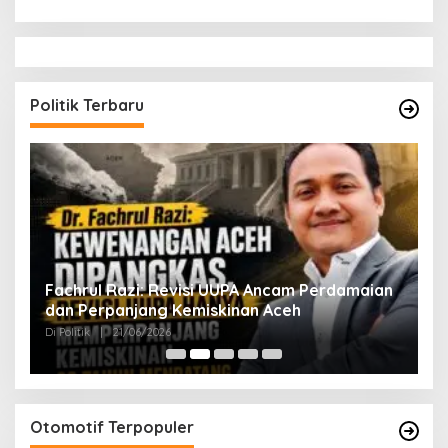
Politik Terbaru
ak
Fachrul Razi: Revisi UUPA Ancam Perdamaian
D
dan Perpanjang Kemiskinan Aceh
M
Di Politik
|
21/06/2026
Di 
Otomotif Terpopuler