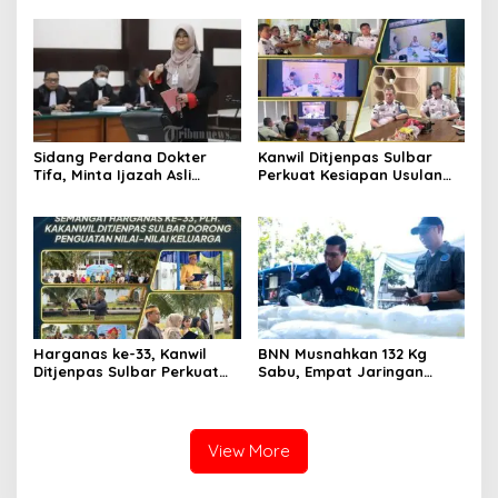
Kerja Sosial
M
Sidang Perdana Dokter
Kanwil Ditjenpas Sulbar
Tifa, Minta Ijazah Asli
Perkuat Kesiapan Usulan
Jokowi Dihadirkan di
Amnesti Lanjutan
Pengadilan
Harganas ke-33, Kanwil
BNN Musnahkan 132 Kg
Ditjenpas Sulbar Perkuat
Sabu, Empat Jaringan
Peran Keluarga Wujudkan
Narkoba Digulung
SDM Berintegritas
View More