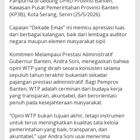
Paripurna di Gedung DPRD Provinsi Banten,
A
Kawasan Pusat Pemerintahan Provinsi Banten
t
(KP3B), Kota Serang, Senin (25/5/2026).
a
s
C
Capaian “Dekade Emas” ini memicu apresiasi luas
a
dari berbagai kalangan, baik dari lembaga auditor
p
negara maupun elemen masyarakat sipil.
a
i
Komitmen Melampaui Prestasi Administratif
a
n
Gubernur Banten, Andra Soni, menegaskan bahwa
1
opini WTP yang diraih secara konsisten selama
0
sepuluh tahun terakhir bukanlah sekadar
K
pajangan prestasi administratif. Bagi Pemprov
a
l
Banten, WTP adalah cerminan dari budaya kerja
i
yang transparan, akuntabel, dan berorientasi
W
penuh pada kesejahteraan masyarakat.
T
P
“Opini WTP bukan tujuan akhir, tetapi instrumen
untuk terus meningkatkan kualitas tata kelola
pemerintahan yang baik, transparan, dan
akuntabel,” ujar Andra Soni usai menerima