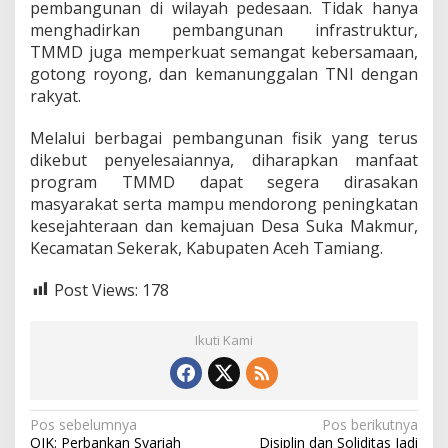
pembangunan di wilayah pedesaan. Tidak hanya
menghadirkan pembangunan infrastruktur,
TMMD juga memperkuat semangat kebersamaan,
gotong royong, dan kemanunggalan TNI dengan
rakyat.
Melalui berbagai pembangunan fisik yang terus
dikebut penyelesaiannya, diharapkan manfaat
program TMMD dapat segera dirasakan
masyarakat serta mampu mendorong peningkatan
kesejahteraan dan kemajuan Desa Suka Makmur,
Kecamatan Sekerak, Kabupaten Aceh Tamiang.
Post Views:
178
Ikuti Kami
N
Pos sebelumnya
Pos berikutnya
OJK: Perbankan Syariah
Disiplin dan Soliditas Jadi