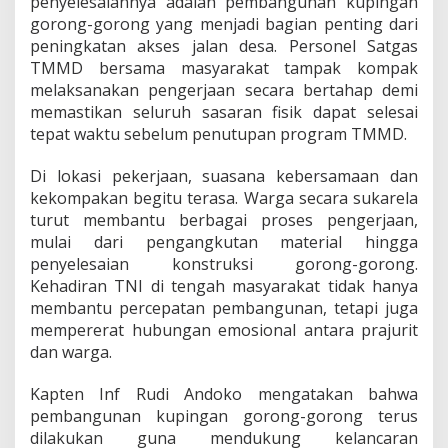
penyelesaiannya adalah pembangunan kupingan
a
gorong-gorong yang menjadi bagian penting dari
t
peningkatan akses jalan desa. Personel Satgas
P
e
TMMD bersama masyarakat tampak kompak
n
melaksanakan pengerjaan secara bertahap demi
y
memastikan seluruh sasaran fisik dapat selesai
e
tepat waktu sebelum penutupan program TMMD.
l
e
s
Di lokasi pekerjaan, suasana kebersamaan dan
a
kekompakan begitu terasa. Warga secara sukarela
i
turut membantu berbagai proses pengerjaan,
a
mulai dari pengangkutan material hingga
n
penyelesaian konstruksi gorong-gorong.
I
n
Kehadiran TNI di tengah masyarakat tidak hanya
f
membantu percepatan pembangunan, tetapi juga
r
mempererat hubungan emosional antara prajurit
a
dan warga.
s
t
r
Kapten Inf Rudi Andoko mengatakan bahwa
u
pembangunan kupingan gorong-gorong terus
k
dilakukan guna mendukung kelancaran
t