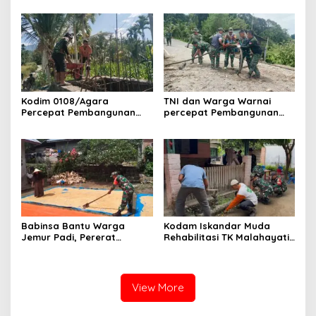
Jembatan Gantung di Ds.
Pangdam IM Cup 2026
Lawe Ger Ger, Aceh
Tenggara
Kodim 0108/Agara
TNI dan Warga Warnai
Percepat Pembangunan
percepat Pembangunan
Jembatan Gantung Perintis
Jembatan Gantung Perintis
di Ds. Kuta Ujung, Aceh
di Desa Uning Abadi, Aceh
Tenggara
Tenggara
Babinsa Bantu Warga
Kodam Iskandar Muda
Jemur Padi, Pererat
Rehabilitasi TK Malahayati
Kebersamaan di Desa Barih
Lamreh, Wujud Nyata
Lhok
Kepedulian TNI AD kepada
masyarakat khusus nya
Dunia Pendidikan
View More