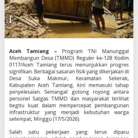
d
i
m
0
1
1
7
/
A
Aceh Tamiang –
Program TNI Manunggal
c
Membangun Desa (TMMD) Reguler ke-128 Kodim
e
h
0117/Aceh Tamiang terus menunjukkan progres
T
signifikan. Berbagai sasaran fisik yang dikerjakan di
a
Desa Suka Makmur, Kecamatan Sekerak,
m
Kabupaten Aceh Tamiang, kini memasuki tahap
i
penyelesaian. Semangat gotong royong antara
a
n
personel Satgas TMMD dan masyarakat terlihat
g
begitu kuat dalam mempercepat pembangunan
p
infrastruktur yang menjadi kebutuhan warga
e
setempat, Minggu (17/5/2026).
r
c
e
Salah satu pekerjaan yang terus dipacu
p