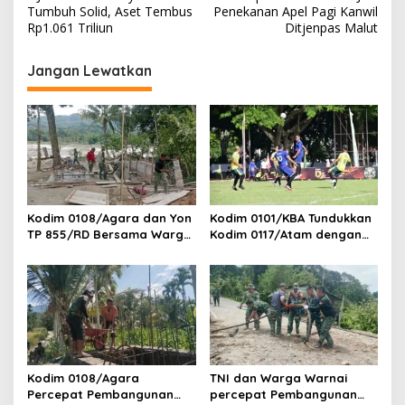
a
Tumbuh Solid, Aset Tembus
Penekanan Apel Pagi Kanwil
v
Rp1.061 Triliun
Ditjenpas Malut
i
Jangan Lewatkan
g
a
s
i
p
o
Kodim 0108/Agara dan Yon
Kodim 0101/KBA Tundukkan
s
TP 855/RD Bersama Warga
Kodim 0117/Atam dengan
Cor Pondasi Blok Angkur
Skor 3-1 pada Piala
Jembatan Gantung di Ds.
Pangdam IM Cup 2026
Lawe Ger Ger, Aceh
Tenggara
Kodim 0108/Agara
TNI dan Warga Warnai
Percepat Pembangunan
percepat Pembangunan