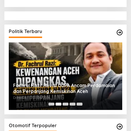
Politik Terbaru
ak
Fachrul Razi: Revisi UUPA Ancam Perdamaian
D
dan Perpanjang Kemiskinan Aceh
M
Di Politik
|
21/06/2026
Di 
Otomotif Terpopuler