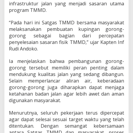
infrastruktur jalan yang menjadi sasaran utama
u
r
program TMMD.
d
i
“Pada hari ini Satgas TMMD bersama masyarakat
D
melaksanakan pembuatan kupingan gorong-
e
gorong sebagai bagian dari percepatan
s
a
penyelesaian sasaran fisik TMMD,” ujar Kapten Inf
S
Rudi Andoko.
u
k
Ia menjelaskan bahwa pembangunan gorong-
a
gorong tersebut memiliki peran penting dalam
M
a
mendukung kualitas jalan yang sedang dibangun.
k
Selain memperlancar aliran air, keberadaan
m
gorong-gorong juga diharapkan dapat menjaga
u
ketahanan badan jalan agar lebih awet dan aman
r
digunakan masyarakat.
Menurutnya, seluruh pekerjaan terus dipercepat
agar dapat selesai sesuai target waktu yang telah
ditentukan. Dengan semangat kebersamaan
antara Satgas TMMD dan masyarakat, proses