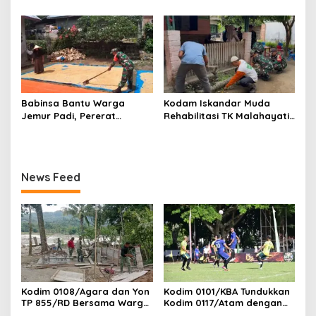
Jembatan Gantung Perintis
Jembatan Gantung Perintis
di Ds. Kuta Ujung, Aceh
di Desa Uning Abadi, Aceh
Tenggara
Tenggara
Babinsa Bantu Warga
Kodam Iskandar Muda
Jemur Padi, Pererat
Rehabilitasi TK Malahayati
Kebersamaan di Desa Barih
Lamreh, Wujud Nyata
Lhok
Kepedulian TNI AD kepada
masyarakat khusus nya
Dunia Pendidikan
News Feed
Kodim 0108/Agara dan Yon
Kodim 0101/KBA Tundukkan
TP 855/RD Bersama Warga
Kodim 0117/Atam dengan
Cor Pondasi Blok Angkur
Skor 3-1 pada Piala