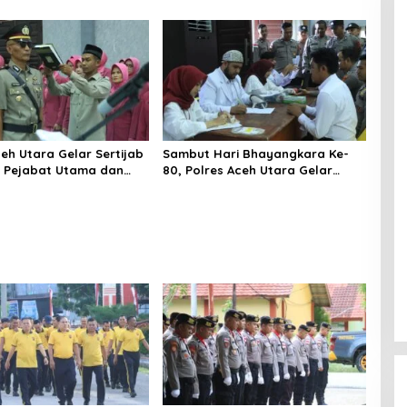
l Turnamen Voli
Ziarah di TMP Dalam Rangka
Hari Bhayangkara ke-80
ceh Utara Gelar Sertijab
Sambut Hari Bhayangkara Ke-
 Pejabat Utama dan
80, Polres Aceh Utara Gelar
 Jajaran
Bakti Sosial Donor Darah