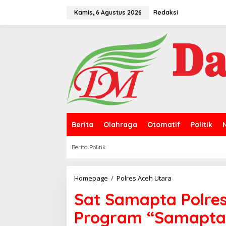
L
e
Kamis, 6 Agustus 2026
Redaksi
w
a
t
i
k
e
k
o
n
t
e
n
Berita
Olahraga
Otomatif
Politik
Berita Politik
Homepage
/
Polres Aceh Utara
S
a
Sat Samapta Polre
t
S
Program “Samapta 
a
m