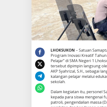
a
n
P
r
o
g
r
a
m
“
S
LHOKSUKON
– Satuan Samapta
a
Program Inovasi Kreatif Tahun
m
a
Pelajar” di SMA Negeri 1 Lhoks
p
tersebut dipimpin langsung ol
t
AKP Syahrizal, S.H., sebagai l
a
kalangan pelajar melalui edukas
S
a
sekolah.
h
a
Dalam kegiatan itu, personel
b
kepada para siswa mengenai fun
a
patroli, pengendalian massa (
t
P