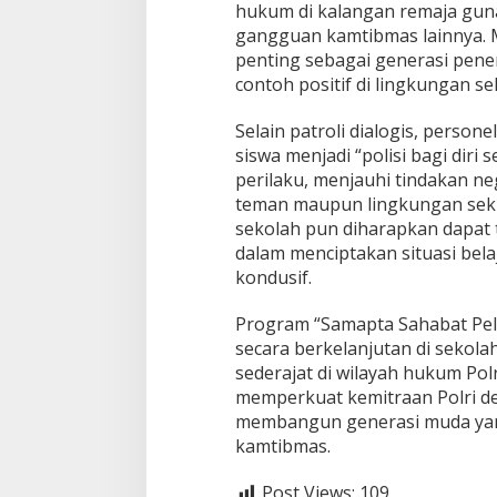
hukum di kalangan remaja gun
gangguan kamtibmas lainnya. M
penting sebagai generasi pen
contoh positif di lingkungan 
Selain patroli dialogis, person
siswa menjadi “polisi bagi diri
perilaku, menjauhi tindakan ne
teman maupun lingkungan sekit
sekolah pun diharapkan dapat 
dalam menciptakan situasi bel
kondusif.
Program “Samapta Sahabat Pel
secara berkelanjutan di sekol
sederajat di wilayah hukum Pol
memperkuat kemitraan Polri de
membangun generasi muda yan
kamtibmas.
Post Views:
109