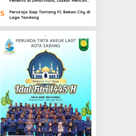
Penentu di Dimurthala, Laskar Rencong
Bidik Tiga Poin
5
Persiraja Siap Tantang FC Bekasi City di
Laga Tandang