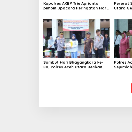
Kapolres AKBP Trie Aprianto
Pererat S
pimpin Upacara Peringatan Hari
Utara Ge
Bhayangkara ke-80
dan Fina
Sambut Hari Bhayangkara ke-
Polres A
80, Polres Aceh Utara Berikan
Sejumlah
Bansos Kepada Masyarakat
Kapolsek
Pekerja Harian Lepas