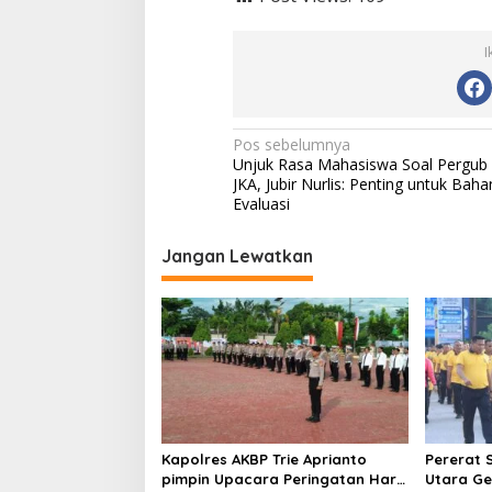
I
N
Pos sebelumnya
Unjuk Rasa Mahasiswa Soal Pergub
a
JKA, Jubir Nurlis: Penting untuk Baha
v
Evaluasi
i
Jangan Lewatkan
g
a
s
i
p
o
s
Kapolres AKBP Trie Aprianto
Pererat S
pimpin Upacara Peringatan Hari
Utara Ge