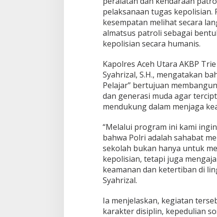
peralatan dan kendaraan patro
e
pelaksanaan tugas kepolisian. P
l
kesempatan melihat secara la
a
almatsus patroli sebagai bent
j
kepolisian secara humanis.
a
r
”
Kapolres Aceh Utara AKBP Trie
Syahrizal, S.H., mengatakan 
Pelajar” bertujuan membangun 
dan generasi muda agar tercipt
mendukung dalam menjaga kea
“Melalui program ini kami ing
bahwa Polri adalah sahabat me
sekolah bukan hanya untuk me
kepolisian, tetapi juga mengaj
keamanan dan ketertiban di li
Syahrizal.
Ia menjelaskan, kegiatan ters
karakter disiplin, kepedulian 