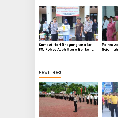
Bhayangkara ke-80
dan Fina
Sambut Hari Bhayangkara ke-
Polres A
80, Polres Aceh Utara Berikan
Sejumlah
Bansos Kepada Masyarakat
Kapolsek
Pekerja Harian Lepas
News Feed