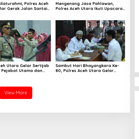
ilaturahmi, Polres Aceh
Mengenang Jasa Pahlawan,
lar Gerak Jalan Santai
Polres Aceh Utara Ikuti Upacara
l Turnamen Voli
Ziarah di TMP Dalam Rangka
Hari Bhayangkara ke-80
ceh Utara Gelar Sertijab
Sambut Hari Bhayangkara Ke-
 Pejabat Utama dan
80, Polres Aceh Utara Gelar
 Jajaran
Bakti Sosial Donor Darah
View More