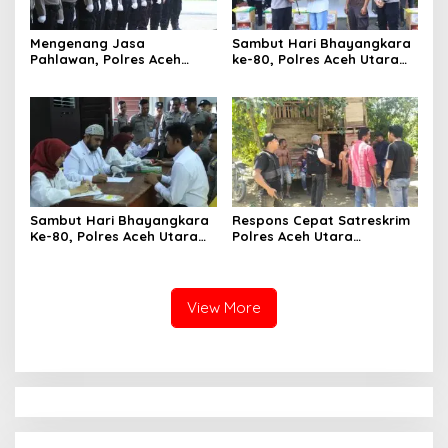
Mengenang Jasa
Sambut Hari Bhayangkara
Pahlawan, Polres Aceh
ke-80, Polres Aceh Utara
Utara Ikuti Upacara Ziarah
Berikan Bansos Kepada
di TMP Dalam Rangka Hari
Masyarakat Pekerja Harian
Bhayangkara ke-80
Lepas
Sambut Hari Bhayangkara
Respons Cepat Satreskrim
Ke-80, Polres Aceh Utara
Polres Aceh Utara
Gelar Bakti Sosial Donor
Selamatkan Pria Asal
Darah
Sultra yang Diduga Jadi
Korban Penyekapan
View More