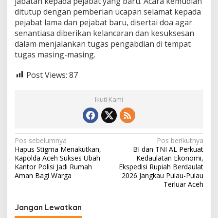
jabatan kepada pejabat yang baru. Acara kemudian
ditutup dengan pemberian ucapan selamat kepada
pejabat lama dan pejabat baru, disertai doa agar
senantiasa diberikan kelancaran dan kesuksesan
dalam menjalankan tugas pengabdian di tempat
tugas masing-masing.
Post Views:
87
Ikuti Kami
N
Pos sebelumnya
Pos berikutnya
Hapus Stigma Menakutkan,
BI dan TNI AL Perkuat
a
Kapolda Aceh Sukses Ubah
Kedaulatan Ekonomi,
v
Kantor Polisi Jadi Rumah
Ekspedisi Rupiah Berdaulat
Aman Bagi Warga
2026 Jangkau Pulau-Pulau
i
Terluar Aceh
g
Jangan Lewatkan
a