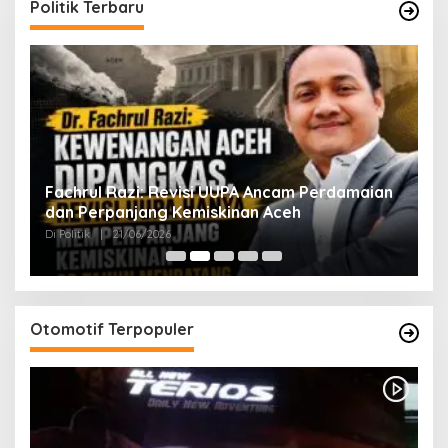
Politik Terbaru
ak
Fachrul Razi: Revisi UUPA Ancam Perdamaian
D
dan Perpanjang Kemiskinan Aceh
M
Di Politik
|
21/06/2026
Di 
Otomotif Terpopuler