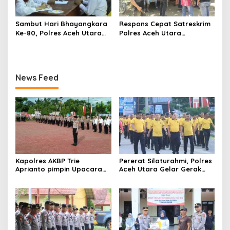
Sambut Hari Bhayangkara
Respons Cepat Satreskrim
Ke-80, Polres Aceh Utara
Polres Aceh Utara
Gelar Bakti Sosial Donor
Selamatkan Pria Asal
Darah
Sultra yang Diduga Jadi
Korban Penyekapan
News Feed
Kapolres AKBP Trie
Pererat Silaturahmi, Polres
Aprianto pimpin Upacara
Aceh Utara Gelar Gerak
Peringatan Hari
Jalan Santai dan Final
Bhayangkara ke-80
Turnamen Voli