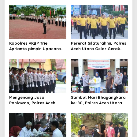
s
i
p
o
s
Kapolres AKBP Trie
Pererat Silaturahmi, Polres
Aprianto pimpin Upacara
Aceh Utara Gelar Gerak
Peringatan Hari
Jalan Santai dan Final
Bhayangkara ke-80
Turnamen Voli
Mengenang Jasa
Sambut Hari Bhayangkara
Pahlawan, Polres Aceh
ke-80, Polres Aceh Utara
Utara Ikuti Upacara Ziarah
Berikan Bansos Kepada
di TMP Dalam Rangka Hari
Masyarakat Pekerja Harian
Bhayangkara ke-80
Lepas