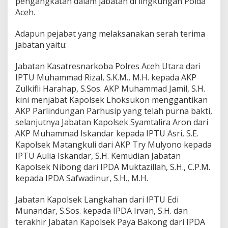
pengangkatan dalam jabatan di lingkungan Polda
U
Aceh.
t
a
Adapun pejabat yang melaksanakan serah terima
m
a
jabatan yaitu:
d
a
Jabatan Kasatresnarkoba Polres Aceh Utara dari
n
IPTU Muhammad Rizal, S.K.M., M.H. kepada AKP
K
Zulkifli Harahap, S.Sos. AKP Muhammad Jamil, S.H.
a
p
kini menjabat Kapolsek Lhoksukon menggantikan
o
AKP Parlindungan Parhusip yang telah purna bakti,
l
selanjutnya Jabatan Kapolsek Syamtalira Aron dari
s
AKP Muhammad Iskandar kepada IPTU Asri, S.E.
e
k
Kapolsek Matangkuli dari AKP Try Mulyono kepada
J
IPTU Aulia Iskandar, S.H. Kemudian Jabatan
a
Kapolsek Nibong dari IPDA Muktazillah, S.H., C.P.M.
j
kepada IPDA Safwadinur, S.H., M.H.
a
r
a
Jabatan Kapolsek Langkahan dari IPTU Edi
n
Munandar, S.Sos. kepada IPDA Irvan, S.H. dan
terakhir Jabatan Kapolsek Paya Bakong dari IPDA