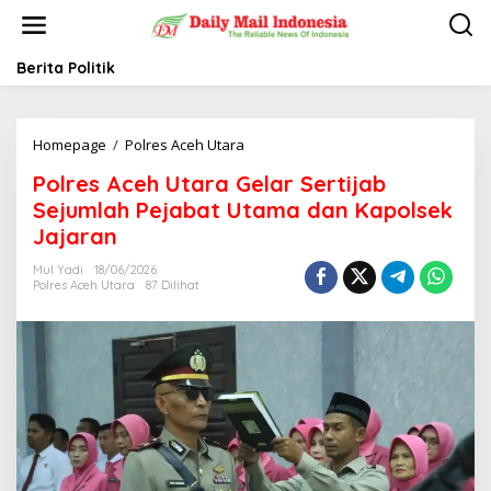
L
e
w
a
Berita Politik
t
i
k
Homepage
/
Polres Aceh Utara
P
e
o
k
Polres Aceh Utara Gelar Sertijab
l
o
r
n
Sejumlah Pejabat Utama dan Kapolsek
e
t
Jajaran
s
e
A
n
Mul Yadi
18/06/2026
c
Polres Aceh Utara
87 Dilihat
e
h
U
t
a
r
a
G
e
l