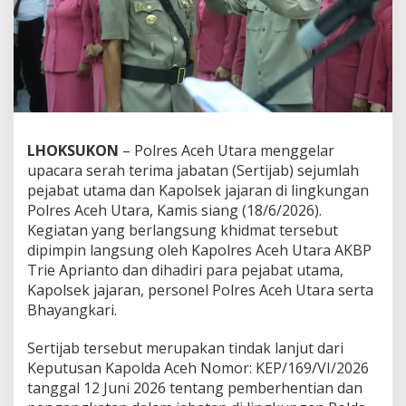
a
r
S
e
r
t
i
j
a
LHOKSUKON
– Polres Aceh Utara menggelar
b
upacara serah terima jabatan (Sertijab) sejumlah
S
e
pejabat utama dan Kapolsek jajaran di lingkungan
j
Polres Aceh Utara, Kamis siang (18/6/2026).
u
Kegiatan yang berlangsung khidmat tersebut
m
dipimpin langsung oleh Kapolres Aceh Utara AKBP
l
Trie Aprianto dan dihadiri para pejabat utama,
a
h
Kapolsek jajaran, personel Polres Aceh Utara serta
P
Bhayangkari.
e
j
Sertijab tersebut merupakan tindak lanjut dari
a
Keputusan Kapolda Aceh Nomor: KEP/169/VI/2026
b
a
tanggal 12 Juni 2026 tentang pemberhentian dan
t