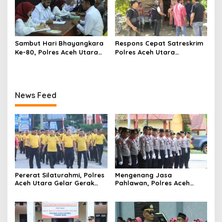
Sambut Hari Bhayangkara
Respons Cepat Satreskrim
Ke-80, Polres Aceh Utara
Polres Aceh Utara
Gelar Bakti Sosial Donor
Selamatkan Pria Asal
Darah
Sultra yang Diduga Jadi
Korban Penyekapan
News Feed
Pererat Silaturahmi, Polres
Mengenang Jasa
Aceh Utara Gelar Gerak
Pahlawan, Polres Aceh
Jalan Santai dan Final
Utara Ikuti Upacara Ziarah
Turnamen Voli
di TMP Dalam Rangka Hari
Bhayangkara ke-80