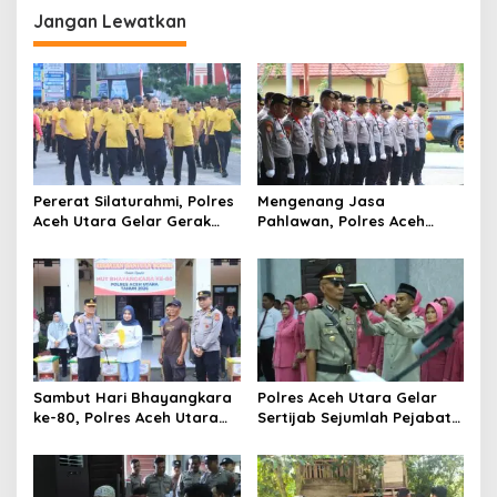
g
Jangan Lewatkan
a
s
i
p
o
s
Pererat Silaturahmi, Polres
Mengenang Jasa
Aceh Utara Gelar Gerak
Pahlawan, Polres Aceh
Jalan Santai dan Final
Utara Ikuti Upacara Ziarah
Turnamen Voli
di TMP Dalam Rangka Hari
Bhayangkara ke-80
Sambut Hari Bhayangkara
Polres Aceh Utara Gelar
ke-80, Polres Aceh Utara
Sertijab Sejumlah Pejabat
Berikan Bansos Kepada
Utama dan Kapolsek
Masyarakat Pekerja Harian
Jajaran
Lepas