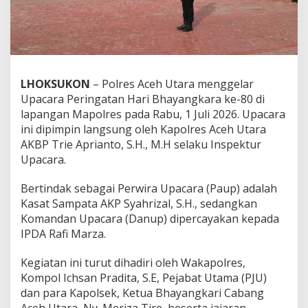
r
i
a
n
t
o
p
LHOKSUKON
– Polres Aceh Utara menggelar
i
Upacara Peringatan Hari Bhayangkara ke-80 di
m
lapangan Mapolres pada Rabu, 1 Juli 2026. Upacara
p
ini dipimpin langsung oleh Kapolres Aceh Utara
i
n
AKBP Trie Aprianto, S.H., M.H selaku Inspektur
U
Upacara.
p
a
Bertindak sebagai Perwira Upacara (Paup) adalah
c
Kasat Sampata AKP Syahrizal, S.H., sedangkan
a
r
Komandan Upacara (Danup) dipercayakan kepada
a
IPDA Rafi Marza.
P
e
Kegiatan ini turut dihadiri oleh Wakapolres,
r
Kompol Ichsan Pradita, S.E, Pejabat Utama (PJU)
i
n
dan para Kapolsek, Ketua Bhayangkari Cabang
g