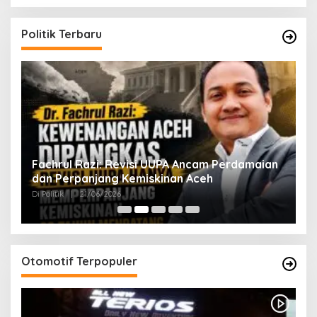
Politik Terbaru
ak
Fachrul Razi: Revisi UUPA Ancam Perdamaian
D
dan Perpanjang Kemiskinan Aceh
M
Di Politik
|
21/06/2026
Di 
Otomotif Terpopuler