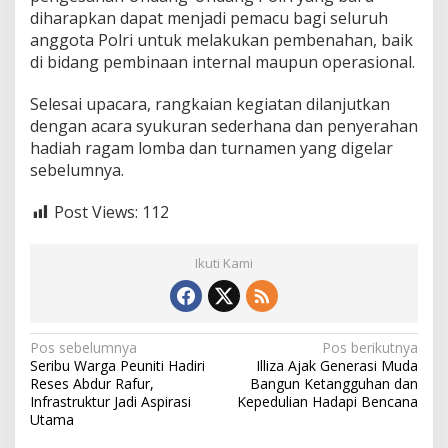
diharapkan dapat menjadi pemacu bagi seluruh
anggota Polri untuk melakukan pembenahan, baik
di bidang pembinaan internal maupun operasional.
Selesai upacara, rangkaian kegiatan dilanjutkan
dengan acara syukuran sederhana dan penyerahan
hadiah ragam lomba dan turnamen yang digelar
sebelumnya.
Post Views:
112
Ikuti Kami
N
Pos sebelumnya
Pos berikutnya
Seribu Warga Peuniti Hadiri
Illiza Ajak Generasi Muda
a
Reses Abdur Rafur,
Bangun Ketangguhan dan
v
Infrastruktur Jadi Aspirasi
Kepedulian Hadapi Bencana
Utama
i