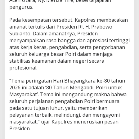
Aceh Utara, Ny. Meriza Tire, beserta jajaran
a
pengurus.
t
a
Pada kesempatan tersebut, Kapolres membacakan
n
H
amanat tertulis dari Presiden RI, H. Prabowo
a
Subianto. Dalam amanatnya, Presiden
r
menyampaikan rasa bangga dan apresiasi tertinggi
i
atas kerja keras, pengabdian, serta pengorbanan
B
h
seluruh keluarga besar Polri dalam menjaga
a
stabilitas keamanan dalam negeri secara
y
profesional.
a
n
“Tema peringatan Hari Bhayangkara ke-80 tahun
g
k
2026 ini adalah ’80 Tahun Mengabdi, Polri untuk
a
Masyarakat’. Tema ini mengandung makna bahwa
r
seluruh perjalanan pengabdian Polri bermuara
a
pada satu tujuan luhur, yaitu memberikan
k
pelayanan terbaik, melindungi, dan mengayomi
e
-
masyarakat,” ujar Kapolres meneruskan pesan
8
Presiden.
0