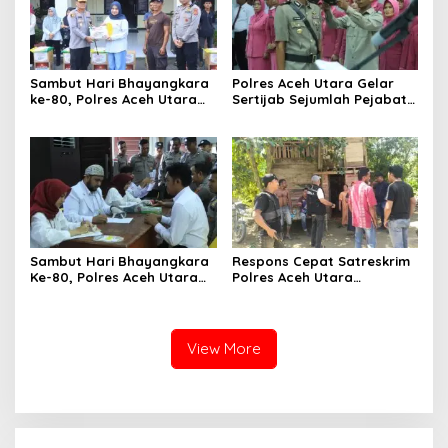
Sambut Hari Bhayangkara
Polres Aceh Utara Gelar
ke-80, Polres Aceh Utara
Sertijab Sejumlah Pejabat
Berikan Bansos Kepada
Utama dan Kapolsek
Masyarakat Pekerja Harian
Jajaran
Lepas
Sambut Hari Bhayangkara
Respons Cepat Satreskrim
Ke-80, Polres Aceh Utara
Polres Aceh Utara
Gelar Bakti Sosial Donor
Selamatkan Pria Asal
Darah
Sultra yang Diduga Jadi
Korban Penyekapan
View More