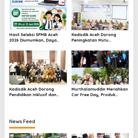
Aceh
Bermutu
Hasil Seleksi SPMB Aceh
Kadisdik Aceh Dorong
2026 Diumumkan, Daya
Peningkatan Mutu
Tampung Sekolah Capai
Pendidikan di SMAN 8
127.973 Siswa
Banda Aceh
Kadisdik Aceh Dorong
Murthalamuddin Meriahkan
Pendidikan Inklusif dan
Car Free Day, Produk
Tangguh Pascabencana
Kreatif Siswa SMK Aceh Curi
Perhatian
News Feed