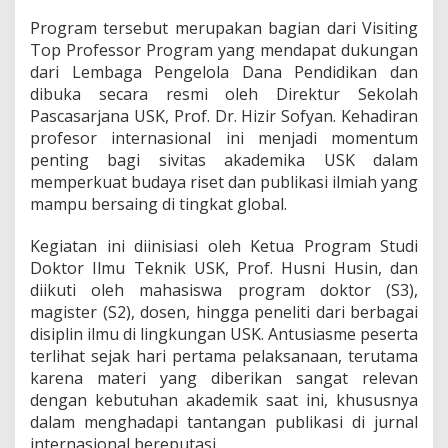
k
Program tersebut merupakan bagian dari Visiting
a
s
Top Professor Program yang mendapat dukungan
i
dari Lembaga Pengelola Dana Pendidikan dan
I
dibuka secara resmi oleh Direktur Sekolah
l
Pascasarjana USK, Prof. Dr. Hizir Sofyan. Kehadiran
m
i
profesor internasional ini menjadi momentum
a
penting bagi sivitas akademika USK dalam
h
memperkuat budaya riset dan publikasi ilmiah yang
I
mampu bersaing di tingkat global.
n
t
e
Kegiatan ini diinisiasi oleh Ketua Program Studi
r
Doktor Ilmu Teknik USK, Prof. Husni Husin, dan
n
diikuti oleh mahasiswa program doktor (S3),
a
magister (S2), dosen, hingga peneliti dari berbagai
s
disiplin ilmu di lingkungan USK. Antusiasme peserta
i
o
terlihat sejak hari pertama pelaksanaan, terutama
n
karena materi yang diberikan sangat relevan
a
dengan kebutuhan akademik saat ini, khususnya
l
dalam menghadapi tantangan publikasi di jurnal
internasional bereputasi.