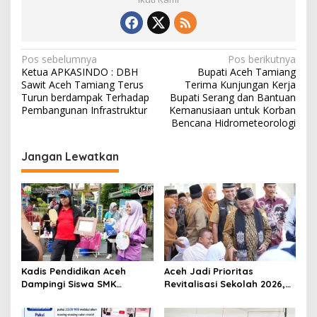
N
Pos sebelumnya
Pos berikutnya
Ketua APKASINDO : DBH
Bupati Aceh Tamiang
a
Sawit Aceh Tamiang Terus
Terima Kunjungan Kerja
v
Turun berdampak Terhadap
Bupati Serang dan Bantuan
Pembangunan Infrastruktur ‎
Kemanusiaan untuk Korban
i
Bencana Hidrometeorologi
g
Jangan Lewatkan
a
s
i
p
o
s
Kadis Pendidikan Aceh
Aceh Jadi Prioritas
Dampingi Siswa SMK
Revitalisasi Sekolah 2026,
Promosikan Produk Kreatif
Abdul Mu’ti Tegaskan
di Car Free Day Banda
Komitmen Pendidikan