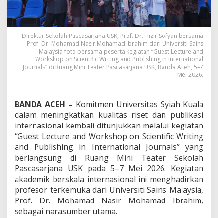
r
T
o
p
Direktur Sekolah Pascasarjana USK, Prof. Dr. Hizir Sofyan bersama
M
Prof. Dr. Mohamad Nasir Mohamad Ibrahim dari Universiti Sains
a
Malaysia foto bersama peserta kegiatan “Guest Lecture and
l
Workshop on Scientific Writing and Publishing in International
a
Journals” di Ruang Mini Teater Pascasarjana USK, Banda Aceh, 5–7
y
Mei 2026.
s
i
a
BANDA ACEH –
Komitmen Universitas Syiah Kuala
,
dalam meningkatkan kualitas riset dan publikasi
P
internasional kembali ditunjukkan melalui kegiatan
e
r
“Guest Lecture and Workshop on Scientific Writing
k
and Publishing in International Journals” yang
u
berlangsung di Ruang Mini Teater Sekolah
a
Pascasarjana USK pada 5–7 Mei 2026. Kegiatan
t
akademik berskala internasional ini menghadirkan
P
u
profesor terkemuka dari Universiti Sains Malaysia,
b
Prof. Dr. Mohamad Nasir Mohamad Ibrahim,
l
sebagai narasumber utama.
i