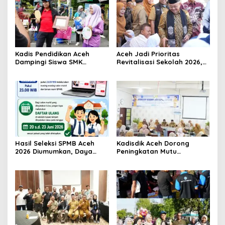
Kadis Pendidikan Aceh
Aceh Jadi Prioritas
Dampingi Siswa SMK
Revitalisasi Sekolah 2026,
Promosikan Produk Kreatif
Abdul Mu’ti Tegaskan
di Car Free Day Banda
Komitmen Pendidikan
Aceh
Bermutu
Hasil Seleksi SPMB Aceh
Kadisdik Aceh Dorong
2026 Diumumkan, Daya
Peningkatan Mutu
Tampung Sekolah Capai
Pendidikan di SMAN 8
127.973 Siswa
Banda Aceh