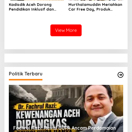
Kadisdik Aceh Dorong
Murthalamuddin Meriahkan
Pendidikan Inklusif dan
Car Free Day, Produk
Tangguh Pascabencana
Kreatif Siswa SMK Aceh Curi
Perhatian
View More
Politik Terbaru
ak
Fachrul Razi: Revisi UUPA Ancam Perdamaian
D